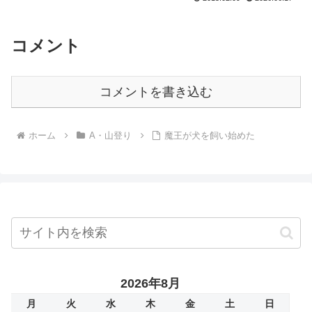
コメント
コメントを書き込む
ホーム
A・山登り
魔王が犬を飼い始めた
2026年8月
月
火
水
木
金
土
日