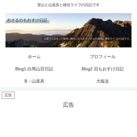
登山と山道具と移住ライフの日記です
ホーム
プロフィール
Blog1 白馬山荘日記
Blog2 旧もおすけ日記
B・山道具
大縦走
広告
広告