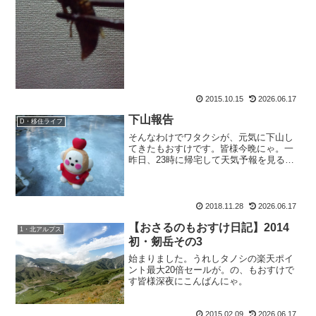
い。ええ、凄いんですよ、コヤツは。巣
の中の繭みたいな薄皮をめくっ...
2015.10.15
2026.06.17
下山報告
D・移住ライフ
そんなわけでワタクシが、元気に下山し
てきたもおすけです。皆様今晩にゃ。一
昨日、23時に帰宅して天気予報を見る
や、28日は降水確率70％。おおおおお。
降るじゃないですか。でもって、同行者
ユキエちゃんからはユ：「連日の仕事で
クタクタでバテるかも...
2018.11.28
2026.06.17
【おさるのもおすけ日記】2014
1・北アルプス
初・剱岳その3
始まりました。うれしタノシの楽天ポイ
ント最大20倍セールが。の、もおすけで
す皆様深夜にこんばんにゃ。
2015.02.09
2026.06.17