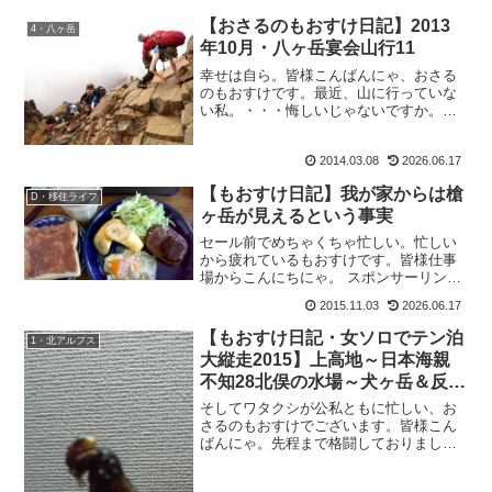
せいか、朝か...
【おさるのもおすけ日記】2013
4・八ヶ岳
年10月・八ヶ岳宴会山行11
幸せは自ら。皆様こんばんにゃ、おさる
のもおすけです。最近、山に行っていな
い私。・・・悔しいじゃないですか。だ
から今月の休日は、全て山の予定で埋め
ました。そのうち一つは、神様のいらっ
2014.03.08
2026.06.17
しゃるお山。ワタクシ、山頂に祠がある
お山って大好きなんです。...
【もおすけ日記】我が家からは槍
D・移住ライフ
ヶ岳が見えるという事実
セール前でめちゃくちゃ忙しい。忙しい
から疲れているもおすけです。皆様仕事
場からこんにちにゃ。 スポンサーリン
ク 明日は休み。疲れているけど、せっか
2015.11.03
2026.06.17
くだから山に行きたい。ご馳走持って。
ご馳走といえば、夏の大縦走。あっちゃ
【もおすけ日記・女ソロでテン泊
1・北アルプス
んヒロちゃんの山食の定...
大縦走2015】上高地～日本海親
不知28北俣の水場～犬ヶ岳＆反響
の多いアイテム3点
そしてワタクシが公私ともに忙しい、お
さるのもおすけでございます。皆様こん
ばんにゃ。先程まで格闘しておりまし
た。これと。おっかないから、壁紙にピ
ントが合っててよかったのかもしれな