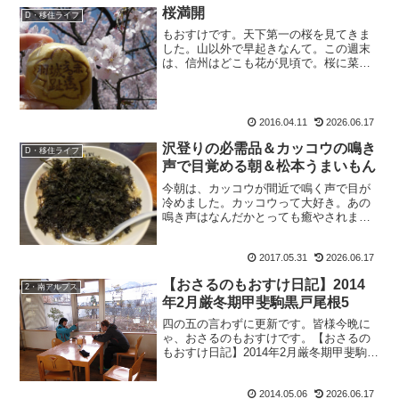
桜満開
D・移住ライフ
もおすけです。天下第一の桜を見てきま
した。山以外で早起きなんて。この週末
は、信州はどこも花が見頃で。桜に菜の
花に、木蓮にこぶしにレンギョウに。蒲
公英も雪柳もムスカリも満開。花尽くし
の風景は最高でした。まずは山の報告か
ら。それは今夜に。では、...
2016.04.11
2026.06.17
沢登りの必需品＆カッコウの鳴き
D・移住ライフ
声で目覚める朝＆松本うまいもん
今朝は、カッコウが間近で鳴く声で目が
冷めました。カッコウって大好き。あの
鳴き声はなんだかとっても癒やされま
す。この季節になったのねー。そして昨
日は最高に楽しい夜でした。久しぶりの
2017.05.31
2026.06.17
登山用品に興奮し（欲しいものがいっぱ
い）、懐かしのスタッフ達に...
【おさるのもおすけ日記】2014
2・南アルプス
年2月厳冬期甲斐駒黒戸尾根5
四の五の言わずに更新です。皆様今晩に
ゃ、おさるのもおすけです。【おさるの
もおすけ日記】2014年2月厳冬期甲斐駒黒
戸尾根42014・ 1・14 快晴もう登らな
いとわかったら、起きる気などない私
2014.05.06
2026.06.17
達。でも、こうちゃんは昨日も散々寝た