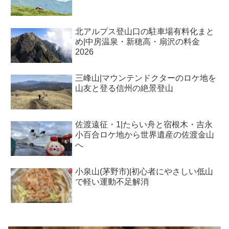
北アルプス登山口の駐車場有料化まと
め|中房温泉・新穂高・扇沢の料金
2026
三峰山|マウンテンドクターのロケ地を
山友と登る信州の絶景登山
佐渡遠征・1|たらい舟と宿根木・吉永
小百合ロケ地から世界遺産の佐渡金山
へ
小泉山(茅野市)|初心者にやさしい低山
で軽い運動不足解消