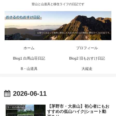
登山と山道具と移住ライフの日記です
ホーム
プロフィール
Blog1 白馬山荘日記
Blog2 旧もおすけ日記
B・山道具
大縦走
2026-06-11
【茅野市・大泉山】初心者にもお
5・その他の山
すすめの低山ハイク|ショート動