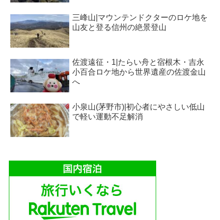
三峰山|マウンテンドクターのロケ地を
山友と登る信州の絶景登山
佐渡遠征・1|たらい舟と宿根木・吉永
小百合ロケ地から世界遺産の佐渡金山
へ
小泉山(茅野市)|初心者にやさしい低山
で軽い運動不足解消