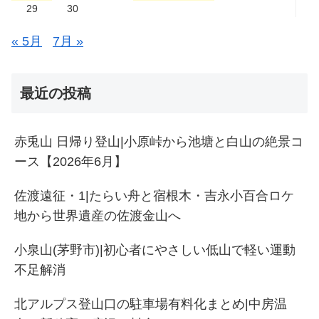
29
30
« 5月
7月 »
最近の投稿
赤兎山 日帰り登山|小原峠から池塘と白山の絶景コ
ース【2026年6月】
佐渡遠征・1|たらい舟と宿根木・吉永小百合ロケ
地から世界遺産の佐渡金山へ
小泉山(茅野市)|初心者にやさしい低山で軽い運動
不足解消
北アルプス登山口の駐車場有料化まとめ|中房温