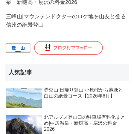
泉・新穂高・扇沢の料金2026
三峰山|マウンテンドクターのロケ地を山友と登る
信州の絶景登山
人気記事
赤兎山 日帰り登山|小原峠から池塘と
白山の絶景コース【2026年6月】
北アルプス登山口の駐車場有料化まと
め|中房温泉・新穂高・扇沢の料金
2026