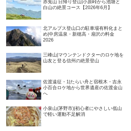
赤兎山 日帰り登山|小原峠から池塘と
白山の絶景コース【2026年6月】
北アルプス登山口の駐車場有料化まと
め|中房温泉・新穂高・扇沢の料金
2026
三峰山|マウンテンドクターのロケ地を
山友と登る信州の絶景登山
佐渡遠征・1|たらい舟と宿根木・吉永
小百合ロケ地から世界遺産の佐渡金山
へ
小泉山(茅野市)|初心者にやさしい低山
で軽い運動不足解消