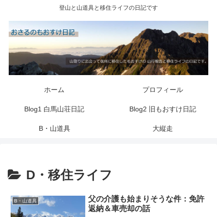
登山と山道具と移住ライフの日記です
ホーム
プロフィール
Blog1 白馬山荘日記
Blog2 旧もおすけ日記
B・山道具
大縦走
D・移住ライフ
父の介護も始まりそうな件：免許
B・山道具
返納＆車売却の話