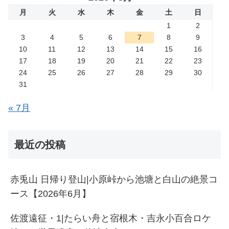
月
火
水
木
金
土
日
1
2
3
4
5
6
7
8
9
10
11
12
13
14
15
16
17
18
19
20
21
22
23
24
25
26
27
28
29
30
31
« 7月
最近の投稿
赤兎山 日帰り登山|小原峠から池塘と白山の絶景コ
ース【2026年6月】
佐渡遠征・1|たらい舟と宿根木・吉永小百合ロケ