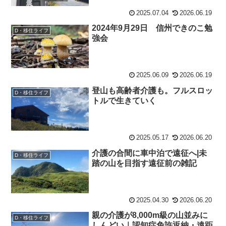
2025.07.04
2026.06.19
2024年9月29日 信州できのこ勉
D・移住ライフ
強会
2025.06.09
2026.06.19
登山も高齢者介護も。フルスロッ
D・移住ライフ
トルで生きていく
2025.05.17
2026.06.20
介護の合間に車中泊で遠征へ|未
D・移住ライフ
踏の山を目指す遠征前の雑記
2025.04.30
2026.06.20
親の介護が8,000m級の山並みに
D・移住ライフ
しんどい｜認知症免許返納・遠距