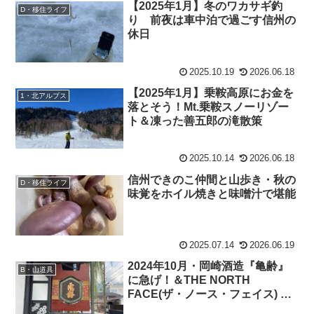
【2025年1月】冬のワカサギ釣
D・移住ライフ
り 前夜は車中泊で過ごす信州の
休日
2025.10.19
2026.06.18
【2025年1月】乗鞍高原にお金を
1・北アルプス
落とそう！Mt.乗鞍スノーリゾー
ト＆凍った善五郎の滝散策
2025.10.14
2026.06.18
信州できのこ仲間と山歩き・秋の
D・移住ライフ
味覚をホイル焼きと味噌汁で堪能
2025.07.14
2026.06.19
2024年10月・岡崎酒造『亀齢』
B・山道具
に急げ！＆THE NORTH
FACE(ザ・ノース・フェイス) ハ
イクキャップ NN02342