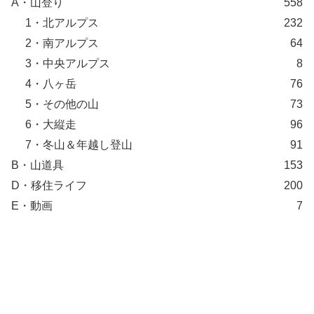
A・山登り
558
1・北アルプス
232
2・南アルプス
64
3・中央アルプス
8
4・八ヶ岳
76
5・その他の山
73
6・大縦走
96
7・冬山＆年越し登山
91
B・山道具
153
D・移住ライフ
200
E・動画
7