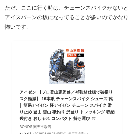
ただ、ここに行く時は、チェーンスパイクがないと
アイスバーンの坂になってることが多いのでかなり
怖いです。
アイゼン 【プロ登山家監修／補強材仕様で破損リ
スク軽減】 19本爪 チェーンスパイク シューズ 靴
│ 簡易アイゼン 軽アイゼン チェーン スパイク 滑
り止め 登山 雪山 磯釣り 沢登り トレッキング 収納
袋付き おしゃれ コンパクト 持ち運び
BONDS 楽天市場店
¥3,990
（2026/08/06 07:45時点 | 楽天市場調べ）