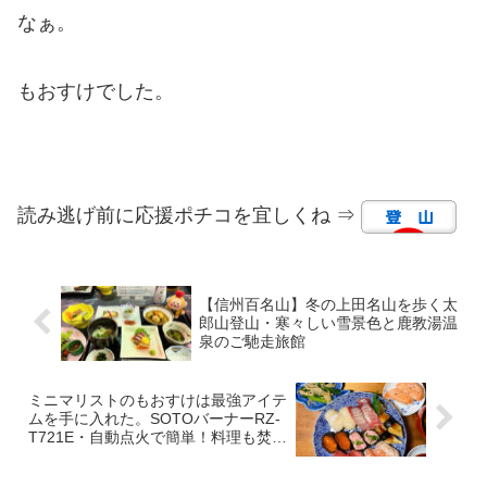
なぁ。
もおすけでした。
読み逃げ前に応援ポチコを宜しくね ⇒
【信州百名山】冬の上田名山を歩く太
郎山登山・寒々しい雪景色と鹿教湯温
泉のご馳走旅館
ミニマリストのもおすけは最強アイテ
ムを手に入れた。SOTOバーナーRZ-
T721E・自動点火で簡単！料理も焚き
火もこれ一本