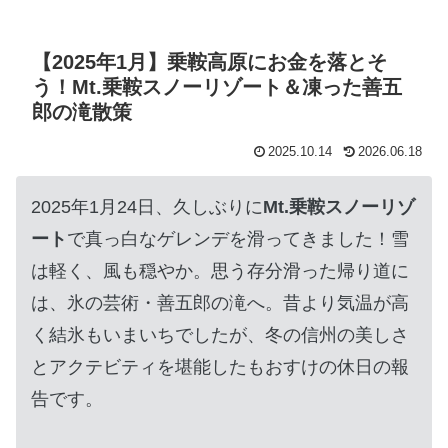
【2025年1月】乗鞍高原にお金を落とそ
う！Mt.乗鞍スノーリゾート＆凍った善五
郎の滝散策
2025.10.14
2026.06.18
2025年1月24日、久しぶりに
Mt.乗鞍スノーリゾ
ート
で真っ白なゲレンデを滑ってきました！雪
は軽く、風も穏やか。思う存分滑った帰り道に
は、氷の芸術・善五郎の滝へ。昔より気温が高
く結氷もいまいちでしたが、冬の信州の美しさ
とアクテビティを堪能したもおすけの休日の報
告です。