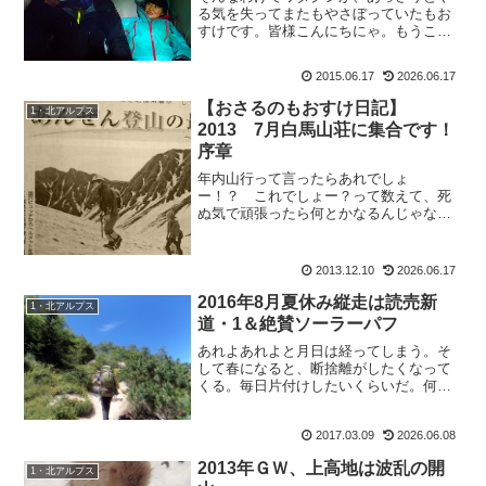
る気を失ってまたもやさぼっていたもお
すけです。皆様こんにちにゃ。もうこの
ままサボってブログ休止しよっかなー、
なんて思っていたらいつもの神様からの
2015.06.17
2026.06.17
「書け書け攻撃」。くまこさんご夫妻、
ようちゃん、Y氏とブログ...
【おさるのもおすけ日記】
1・北アルプス
2013 7月白馬山荘に集合です！
序章
年内山行って言ったらあれでしょ
ー！？ これでしょー？って数えて、死
ぬ気で頑張ったら何とかなるんじゃない
かと思っていたのに。大事な山行を忘れ
ていたもおすけです、皆様こんばんに
ゃ。 あ。そういえば。先日の北穂の時に
2013.12.10
2026.06.17
取材を受けた記事は、後日地元新...
2016年8月夏休み縦走は読売新
1・北アルプス
道・1＆絶賛ソーラーパフ
あれよあれよと月日は経ってしまう。そ
して春になると、断捨離がしたくなって
くる。毎日片付けしたいくらいだ。何故
だろう。そして、「こんな事してないで
ブログ更新しなさいよアンタ。」と心で
2017.03.09
2026.06.08
自分にツッコミを入れてしまう。皆様お
ぱよう、おさるのもおすけ...
2013年ＧＷ、上高地は波乱の開
1・北アルプス