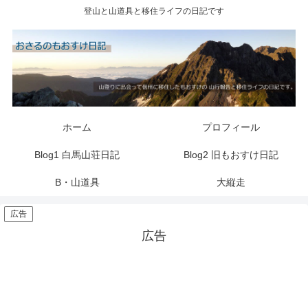
登山と山道具と移住ライフの日記です
ホーム
プロフィール
Blog1 白馬山荘日記
Blog2 旧もおすけ日記
B・山道具
大縦走
広告
広告