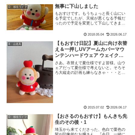
無事に下山しました
D・移住ライフ
もおすけです。もうちょっと長く山にい
る予定でしたが、天候が悪くなる予報だ
ったので予定を変更して下山してきまし
た。今回の山は、かつてないほどの大変
さでした。しんどかったー。で、明日も
2018.05.04
2026.06.17
また登りに行きます。なので本日は、も
う寝ます。もやすみー。
【もおすけ日記】夏山に向け衣替
B・山道具
え＆一押しUVアームカバーマウ
ンテンハードウェア ウェイクー
ルアームズ
さあ。衣替えで夏仕様ですよ皆様。山ウ
ェアだって夏仕様で考えないと。そろそ
ろ大縦走の計画も練らなきゃ・・・と思
いながら仕事を終えて帰宅すれば。ポス
トに郵便物。はて？と思って開けてみた
ら。も：「うわーーーー、何これーー
ー！！」って声に出して感激...
2015.07.02
2026.06.17
【おさるのもおすけ】もんきち先
D・移住ライフ
生のその後・1
埼玉から来てくださった、色白で栗色の
髪が印象的なお嬢さん。『今日、一緒に