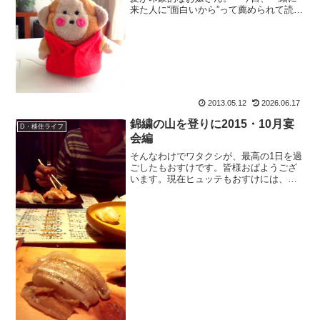
来た人に“面白いから”って薦められて読み
始めたんです～。』なんて、嬉しい事言
ってくれるじゃあ ありませんか。そして
一言、『いっつもブログで出てくる味噌
煮込みうどん、レシ...
2013.05.12
2026.06.17
錦繍の山を登りに2015・10月宴
D・移住ライフ
会編
そんなわけでワタクシが、最高の1日を過
ごしたもおすけです。皆様おぱようござ
います。現在ヒュッテもおすけには、あ
の山仲間たちが三人。昨日は極旨寿司屋
で前夜祭ですよ！あの山仲間って？すっ
かり有名になって、山でも声かけられて
るあの人です。炙りサー...