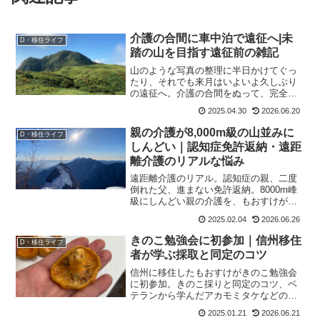
介護の合間に車中泊で遠征へ|未
D・移住ライフ
踏の山を目指す遠征前の雑記
山のような写真の整理に半日かけてぐっ
たり、それでも来月はいよいよ久しぶり
の遠征へ。介護の合間をぬって、完全車
中泊カスタムのもおすけ号で未踏の山を
2025.04.30
2026.06.20
目指します。遠征前のワクワクと、新し
い山道具Trytrailのデビュー予告を綴る雑
親の介護が8,000m級の山並みに
D・移住ライフ
記です。
しんどい｜認知症免許返納・遠距
離介護のリアルな悩み
遠距離介護のリアル。認知症の親、二度
倒れた父、進まない免許返納。8000m峰
級にしんどい親の介護を、もおすけが手
探りで乗り越える日々を綴ります。同じ
2025.02.04
2026.06.26
悩みを持つ方へ。
きのこ勉強会に初参加｜信州移住
D・移住ライフ
者が学ぶ採取と同定のコツ
信州に移住したもおすけがきのこ勉強会
に初参加。きのこ採りと同定のコツ、ベ
テランから学んだアカモミタケなどの見
分け方、過去のきのこ中毒体験まで初心
2025.01.21
2026.06.21
者目線でレポートします。