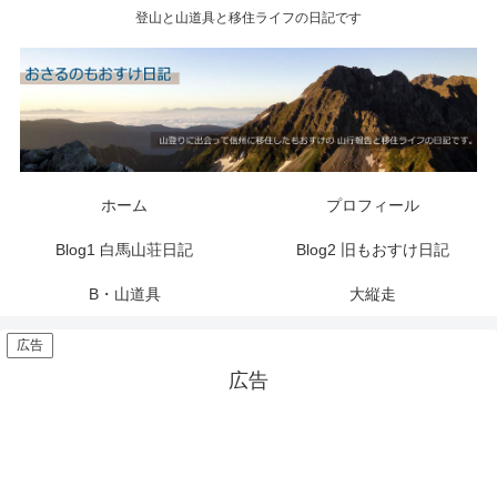
登山と山道具と移住ライフの日記です
ホーム
プロフィール
Blog1 白馬山荘日記
Blog2 旧もおすけ日記
B・山道具
大縦走
広告
広告