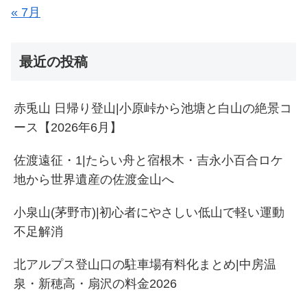
« 7月
最近の投稿
赤兎山 日帰り登山|小原峠から池塘と白山の絶景コ
ース【2026年6月】
佐渡遠征・1|たらい舟と宿根木・吉永小百合ロケ
地から世界遺産の佐渡金山へ
小泉山(茅野市)|初心者にやさしい低山で軽い運動
不足解消
北アルプス登山口の駐車場有料化まとめ|中房温
泉・新穂高・扇沢の料金2026