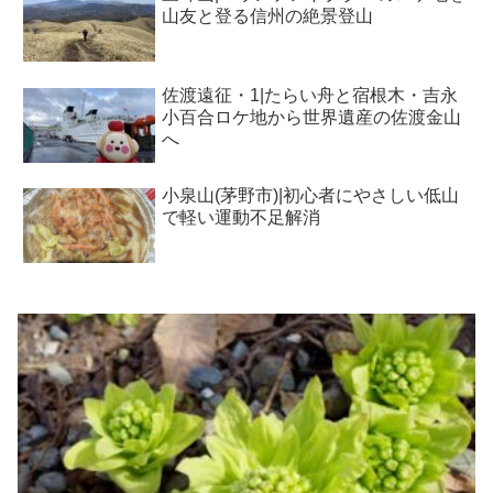
山友と登る信州の絶景登山
佐渡遠征・1|たらい舟と宿根木・吉永
小百合ロケ地から世界遺産の佐渡金山
へ
小泉山(茅野市)|初心者にやさしい低山
で軽い運動不足解消