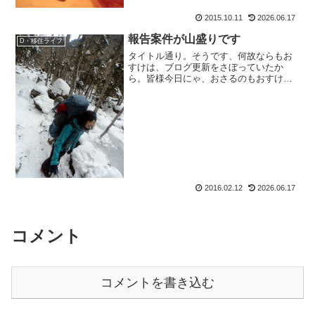
2015.10.11
2026.06.17
報告案件が山盛りです
D・移住ライフ
タイトル通り。そうです、何故ならもお
すけは、ブログ更新をさぼっていたか
ら。皆様今日にゃ、おさるのもおすけで
ございます。まず書かなきゃいけないの
は、年末年始登山の報告の続きでしょ
ー？さっちゃんも、きっと待ってる。
で、移住ライフ報告のリンゴジャ...
2016.02.12
2026.06.17
コメント
コメントを書き込む