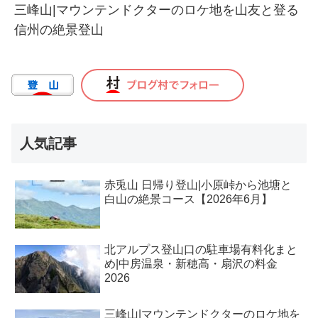
三峰山|マウンテンドクターのロケ地を山友と登る
信州の絶景登山
人気記事
赤兎山 日帰り登山|小原峠から池塘と
白山の絶景コース【2026年6月】
北アルプス登山口の駐車場有料化まと
め|中房温泉・新穂高・扇沢の料金
2026
三峰山|マウンテンドクターのロケ地を