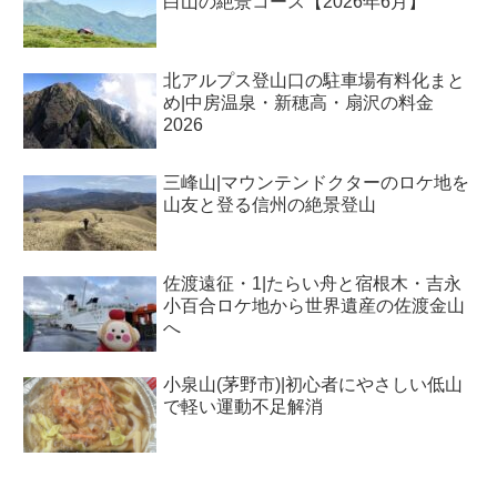
白山の絶景コース【2026年6月】
北アルプス登山口の駐車場有料化まと
め|中房温泉・新穂高・扇沢の料金
2026
三峰山|マウンテンドクターのロケ地を
山友と登る信州の絶景登山
佐渡遠征・1|たらい舟と宿根木・吉永
小百合ロケ地から世界遺産の佐渡金山
へ
小泉山(茅野市)|初心者にやさしい低山
で軽い運動不足解消