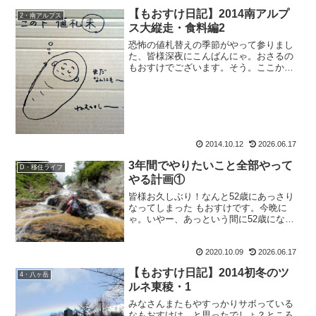
【もおすけ日記】2014南アルプ
2・南アルプス
ス大縦走・食料編2
恐怖の値札替えの季節がやって参りまし
た、皆様深夜にこんばんにゃ。おさるの
もおすけでございます。そう。ここから
セールまで約一ヶ月間、毎日毎日朝から
晩まで値札替え攻撃にあうわけです。後
半は、軽く人間崩壊。黙々と仕事し過ぎ
て、ハイ状態に。でも仕事...
2014.10.12
2026.06.17
3年間でやりたいこと全部やって
D・移住ライフ
やる計画①
皆様お久しぶり！なんと52歳にあっさり
なってしまった もおすけです。今晩に
ゃ。いやー、あっという間に52歳になっ
てしまったよ。びっくらポンでございま
す。そして皆様からお祝いのメッセージ
2020.10.09
2026.06.17
やらLINEやらお葉書やらを頂きまして。
これにもびっくら...
【もおすけ日記】2014初冬のツ
4・八ヶ岳
ルネ東稜・1
みなさんまたもやすっかりサボっている
なもおすけは、と思ったでしょ？ところ