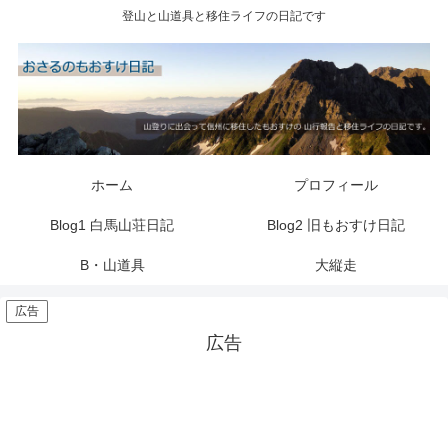
登山と山道具と移住ライフの日記です
ホーム
プロフィール
Blog1 白馬山荘日記
Blog2 旧もおすけ日記
B・山道具
大縦走
広告
広告