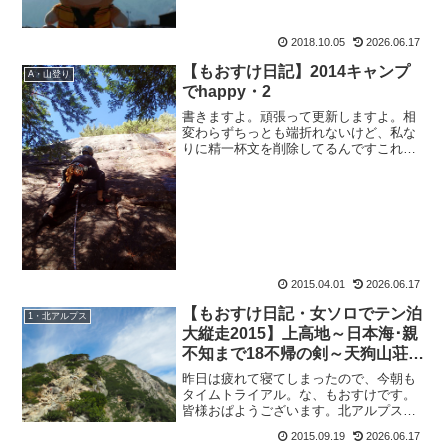
木 休み土 10：00～
21：30日・祝日 11：00～22：
00※...
2018.10.05
2026.06.17
【もおすけ日記】2014キャンプ
A・山登り
でhappy・2
書きますよ。頑張って更新しますよ。相
変わらずちっとも端折れないけど、私な
りに精一杯文を削除してるんですこれで
も。本当はもっといっぱい面白い会話の
やりとりとかあるんだけど、全部拾って
ってたら、またまたどんどん遅れますか
らね。あ、もおすけです皆...
2015.04.01
2026.06.17
【もおすけ日記・女ソロでテン泊
1・北アルプス
大縦走2015】上高地～日本海･親
不知まで18不帰の剣～天狗山荘＆
バーサロフトジャケット
昨日は疲れて寝てしまったので、今朝も
タイムトライアル。な、もおすけです。
皆様おぱようございます。北アルプスの
山には雲がついていますが、下界は晴れ
2015.09.19
2026.06.17
ているしこれから天気も回復模様。SWは