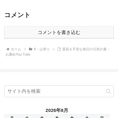
混みそうですね。でも、もおすけは仕事
に明け暮れますよ・・・...
コメント
コメントを書き込む
ホーム
A・山登り
退屈＆不安な毎日の元気の素・
お薦めYou Tube
2026年8月