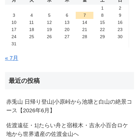
月
火
水
木
金
土
日
1
2
3
4
5
6
7
8
9
10
11
12
13
14
15
16
17
18
19
20
21
22
23
24
25
26
27
28
29
30
31
« 7月
最近の投稿
赤兎山 日帰り登山|小原峠から池塘と白山の絶景コ
ース【2026年6月】
佐渡遠征・1|たらい舟と宿根木・吉永小百合ロケ
地から世界遺産の佐渡金山へ