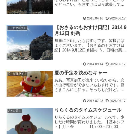
がどっこい。もおすけは日々成長してい
るのです。の、もおすけです、皆様こん
ばんにゃ。そう、サボっている間に（あ
2015.04.16
2026.06.17
っ！と自分でサボったと認めてしまっ
た）何をしていたかといいま...
【おさるのもおすけ日記】2014 9
1・北アルプス
月12日 剣岳
無事に下山したもおすけです。皆様おぱ
ようございます。【おさるのもおすけ日
記】2014 9月12日 剣岳そう。日頃の悪行
を反省し、心身を鍛える為に修験の山・
剣岳へ登って参りました。驚く事にいろ
2014.09.14
2026.06.17
んな人から声を掛けられ、お恥ずかしい
限り。でもお蔭...
夏の予定を決めなキャー
D・移住ライフ
ああ。写真加工が出来ていないから、次
の山行報告ができないもおすけです。皆
さまこんにちにゃ。そっちもだけど。あ
っちもやらなきゃ。と言うのは、勿論夏
の縦走予定。結局さぶちんと夢の赤木沢
2017.07.23
2026.06.17
に行けるのはいいんだけど、その後の夏
休みをどこに行くか決めて...
りらくるのタイムスケジュール
A・山登り
りらくるのタイムスケジュールです。少
しだけ時間が変わりました。【基本シフ
ト】月・金 11：00～20：00
火 10：00～19：00水・