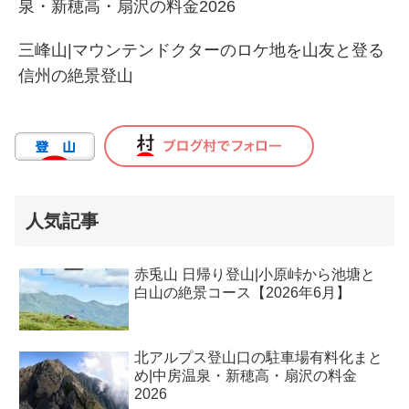
泉・新穂高・扇沢の料金2026
三峰山|マウンテンドクターのロケ地を山友と登る
信州の絶景登山
人気記事
赤兎山 日帰り登山|小原峠から池塘と
白山の絶景コース【2026年6月】
北アルプス登山口の駐車場有料化まと
め|中房温泉・新穂高・扇沢の料金
2026