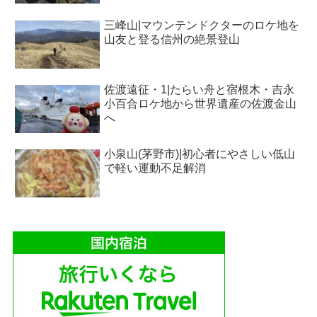
三峰山|マウンテンドクターのロケ地を
山友と登る信州の絶景登山
佐渡遠征・1|たらい舟と宿根木・吉永
小百合ロケ地から世界遺産の佐渡金山
へ
小泉山(茅野市)|初心者にやさしい低山
で軽い運動不足解消