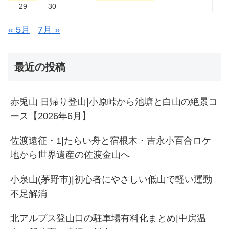
29
30
« 5月
7月 »
最近の投稿
赤兎山 日帰り登山|小原峠から池塘と白山の絶景コ
ース【2026年6月】
佐渡遠征・1|たらい舟と宿根木・吉永小百合ロケ
地から世界遺産の佐渡金山へ
小泉山(茅野市)|初心者にやさしい低山で軽い運動
不足解消
北アルプス登山口の駐車場有料化まとめ|中房温