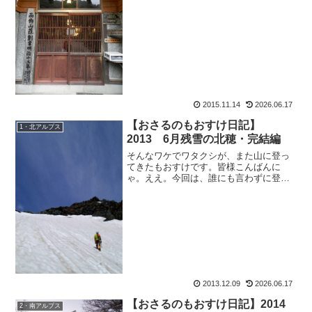
ええ、軽く試練なのでございます。スポ
ンサーリンクいやー、それでも以前に比
べたら格段に進歩ですよ。アタクシが。
ちょっと前までは、一年分の...
2015.11.14
2026.06.17
【おさるのもおすけ日記】
1・北アルプス
2013 6月残雪の北穂・完結編
そんなワケでワタクシが、また山に登っ
てきたもおすけです。皆様こんばんに
ゃ。ええ。今回は、誰にも言わずに登っ
てきました。だって、去年は爆弾低気圧
の最中に行って敗退（勿論想定内）。体
調とか体力の問題じゃなく登れなかっ
た、って悔しいじゃないですか...
2013.12.09
2026.06.17
【おさるのもおすけ日記】2014
2・南アルプス