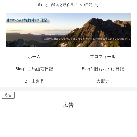
登山と山道具と移住ライフの日記です
ホーム
プロフィール
Blog1 白馬山荘日記
Blog2 旧もおすけ日記
B・山道具
大縦走
広告
広告