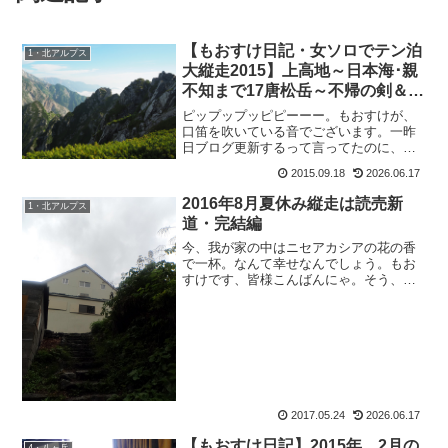
【もおすけ日記・女ソロでテン泊
1・北アルプス
大縦走2015】上高地～日本海･親
不知まで17唐松岳～不帰の剣＆久
し振りの買い物！ウェア編
ピップップッピピーーー。もおすけが、
口笛を吹いている音でございます。一昨
日ブログ更新するって言ってたのに、し
なかったのはどこの誰？・・・・・。し
2015.09.18
2026.06.17
ーーーらない、っと。と、トボケて口笛
を吹いている音でございます。いえね
2016年8月夏休み縦走は読売新
1・北アルプス
（ハイここから言い訳）。昨...
道・完結編
今、我が家の中はニセアカシアの花の香
で一杯。なんて幸せなんでしょう。もお
すけです、皆様こんばんにゃ。そう、我
が家の裏の雑木林にはニセアカシアの木
が沢山。おかげで毎年、満開の時期にな
ると窓を開けるとニセアカシアの香り
が。甘い香が部屋中に漂い、...
2017.05.24
2026.06.17
【もおすけ日記】2015年 2月の
4・八ヶ岳