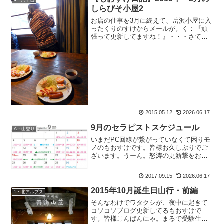
しらびそ小屋2
お店の仕事を3月に終えて、岳沢小屋に入
ったくりのすけからメールが。く：『頑
張って更新してますね！』・・・さては
アンタ、暇だな？違うそうじゃない。遠
く岳沢方面から愛を感じるわ～っ♪て返信
しておいたもおすけです。皆様おぱよう
ございます。そう。頑...
2015.05.12
2026.06.17
9月のセラピストスケジュール
A・山登り
いまだPC回線が繋がっていなくて困りモ
ノのもおすけです。皆様お久しぶりでご
ざいます。うーん。怒涛の更新撃をお見
せしたかったのに、この有様よ。一週間
以内には開通させる予定です(OCNさん頑
2017.09.15
2026.06.17
張っておくれよ)。とりあえず遅くなりま
したが、9月のセ...
2015年10月誕生日山行・前編
1・北アルプス
そんなわけでワタクシが、夜中に起きて
コソコソブログ更新してるもおすけで
す。皆様こんばんにゃ。まるで受験生。