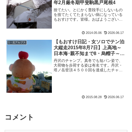
年2月厳冬期甲斐駒黒戸尾根4
捨てたい。とにかく普段手にしないもの
を捨てたくてたまらない病になっている
もおすけです。皆様。おぱようございま
す。普段手にしないということは、結局
は必要としていないもの。使わないと、
2014.05.06
2026.06.17
モノの持つエネルギーが停滞するから運
気も停滞してしまう。など...
【もおすけ日記・女ソロでテン泊
1・北アルプス
大縦走2015年8月7日】上高地～
日本海･親不知まで8・烏帽子～船
窪＆身を守るホイッスル
丹沢のチャンプ。真冬でも短パン姿で、
大荷物を歩荷する姿は有名です。丹沢・
塔ノ岳登頂４５００回を達成したチャン
プこのチャンプこと畠山さん。サラリー
マン時代は、通勤前に丹沢に30～40ｋｇ
を歩荷してから出勤していたこともある
とか。すごい。でも、...
2015.08.28
2026.06.17
コメント