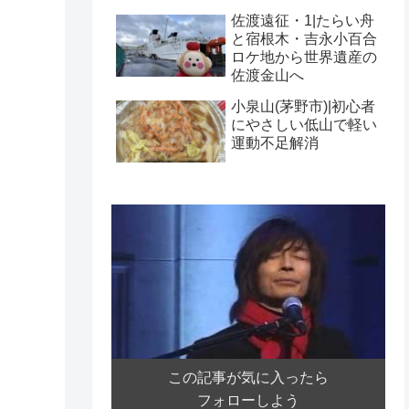
佐渡遠征・1|たらい舟
と宿根木・吉永小百合
ロケ地から世界遺産の
佐渡金山へ
小泉山(茅野市)|初心者
にやさしい低山で軽い
運動不足解消
この記事が気に入ったら
フォローしよう