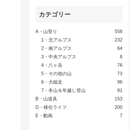
カテゴリー
A・山登り
558
1・北アルプス
232
2・南アルプス
64
3・中央アルプス
8
4・八ヶ岳
76
5・その他の山
73
6・大縦走
96
7・冬山＆年越し登山
91
B・山道具
153
D・移住ライフ
200
E・動画
7