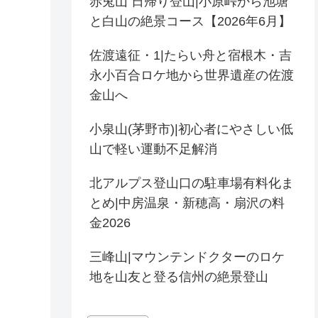
赤兎山 日帰り登山|小原峠から池塘
と白山の絶景コース【2026年6月】
佐渡遠征・1|たらい舟と宿根木・吉
永小百合ロケ地から世界遺産の佐渡
金山へ
小泉山(茅野市)|初心者にやさしい低
山で軽い運動不足解消
北アルプス登山口の駐車場有料化ま
とめ|中房温泉・新穂高・扇沢の料
金2026
三峰山|マウンテンドクターのロケ
地を山友と登る信州の絶景登山