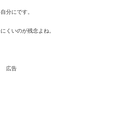
い自分にです。
来にくいのが残念よね。
広告