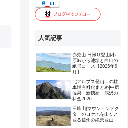
人気記事
赤兎山 日帰り登山|小
原峠から池塘と白山の
絶景コース【2026年6
月】
北アルプス登山口の駐
車場有料化まとめ|中房
温泉・新穂高・扇沢の
料金2026
三峰山|マウンテンドク
ターのロケ地を山友と
登る信州の絶景登山