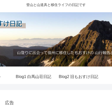
登山と山道具と移住ライフの日記です
ル
Blog1 白馬山荘日記
Blog2 旧もおすけ日記
広告