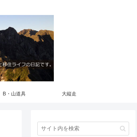
B・山道具
大縦走