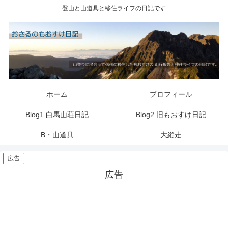
登山と山道具と移住ライフの日記です
ホーム
プロフィール
Blog1 白馬山荘日記
Blog2 旧もおすけ日記
B・山道具
大縦走
広告
広告