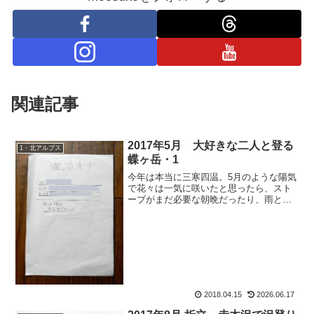
関連記事
2017年5月 大好きな二人と登る
1・北アルプス
蝶ヶ岳・1
今年は本当に三寒四温。5月のような陽気
で花々は一気に咲いたと思ったら、スト
ーブがまだ必要な朝晩だったり、雨と風
で桜は一気に散ってしまうし。山の準備
も、何着ていいか迷う所。そんなもおす
けが、パッキングもしないでおくる山行
報告。今回は、大大大好...
2018.04.15
2026.06.17