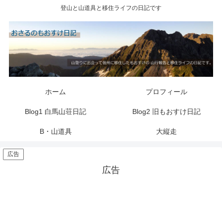
登山と山道具と移住ライフの日記です
ホーム
プロフィール
Blog1 白馬山荘日記
Blog2 旧もおすけ日記
B・山道具
大縦走
広告
広告