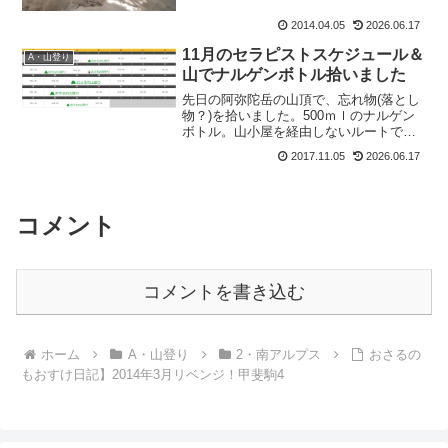
い。だって、年末年始だもの。山の上で
2014.04.05
2026.06.17
御馳走食べたいじゃない。だから野菜も
の＆おつまみの買出...
11月のセラピストスケジュール＆
A・山登り
山でナルゲンボトル拾いました
先日の阿弥陀岳の山頂で、忘れ物(落とし
物？)を拾いました。500ｍｌのナルゲン
ボトル。山小屋を経由しないルートで上
下山したので、もおすけが預かっており
2017.11.05
2026.06.17
ます。お心当たりのある方は、もおすけ
までご連絡下さいませ。11月のセラピス
トスケジュール1...
コメント
コメントを書き込む
ホーム
A・山登り
2・南アルプス
おさるの
もおすけ日記】2014年3月リベンジ！甲斐駒4