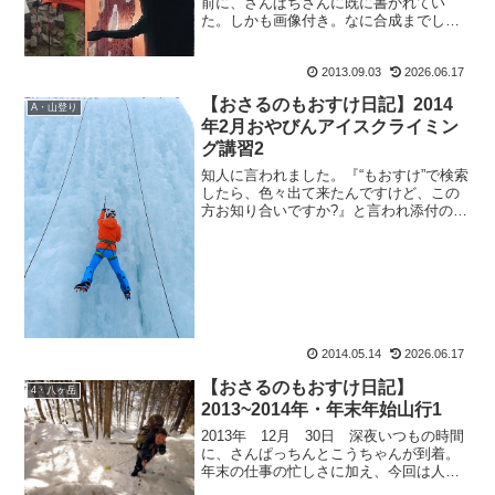
前に、さんぱちさんに既に書かれてい
た。しかも画像付き。なに合成までして
んのよーーーーッ!ジブリが怒る前に、も
おすけが怒るわよ。乙女に向かって失礼
2013.09.03
2026.06.17
なっ！ぷんすかぷん。（いや自分でも書
いたけどさ。）んでもっ...
【おさるのもおすけ日記】2014
A・山登り
年2月おやびんアイスクライミン
グ講習2
知人に言われました。『“もおすけ”で検索
したら、色々出て来たんですけど、この
方お知り合いですか?』と言われ添付の
URLを開いてみたら、同じブログランキ
ングの方のページ。でも、面識は無く、
御自身のブログに私のことが書かれてい
ました。へぇ～、私...
2014.05.14
2026.06.17
【おさるのもおすけ日記】
4・八ヶ岳
2013~2014年・年末年始山行1
2013年 12月 30日 深夜いつもの時間
に、さんぱっちんとこうちゃんが到着。
年末の仕事の忙しさに加え、今回は人数
が多いから買い出しの量も半端じゃな