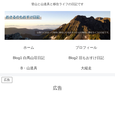
登山と山道具と移住ライフの日記です
ホーム
プロフィール
Blog1 白馬山荘日記
Blog2 旧もおすけ日記
B・山道具
大縦走
広告
広告