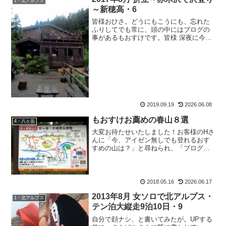
1・北アルプス
～新穂高・6
皆様おひさ。どうにもこうにも、忘れた
ふりしてでも常に、頭の中にはブログの
事があるもおすけです。皆様 深夜に今晩
にゃ。そう。この仕事になってから、帰
宅は大概23時。忙しい週末などは午前様
(0時過ぎ)になることも。それからご飯＆
お風呂そして就寝...
2019.09.19
2026.06.08
もおすけお薦めの春山８選
4・八ヶ岳
大変お待たせいたしました！お客様のHさ
んに「今、アイゼン無しでも登れるおす
すめの山は？」と尋ねられ、「ブログに
書いてUPしますね！」と言ってはや3
日。ぐうたらもおすけでゴメンナサイ。
もおすけ的見地から、信州のお薦めの春
山を。今、アイゼン無し...
2018.05.16
2026.06.17
2013年8月 女ソロで北アルプス・
1・北アルプス
テン泊大縦走9泊10日・9
自分で顔ナシ、と書いてみたが。UPする