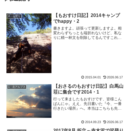
【もおすけ日記】2014キャンプ
A・山登り
でhappy・2
書きますよ。頑張って更新しますよ。相
変わらずちっとも端折れないけど、私な
りに精一杯文を削除してるんですこれで
も。本当はもっといっぱい面白い会話の
やりとりとかあるんだけど、全部拾って
ってたら、またまたどんどん遅れますか
らね。あ、もおすけです皆...
2015.04.01
2026.06.17
【おさるのもおすけ日記】白馬山
1・北アルプス
荘に集合です2014・1
行って来ましたもおすけです、皆様こん
ばんにゃ。ええ、先日書いた『今、一番
行きたい場所』へ。本当はこちらも先日
書いた『今、一番会いたい人』・ミサち
ゃんが『星が降るほど綺麗な夜空が見た
2014.09.23
2026.06.17
い。』という彼女のリクエストに応え
て、初心者さんでも登れる星...
2017年8月 折立～赤木沢で沢登り