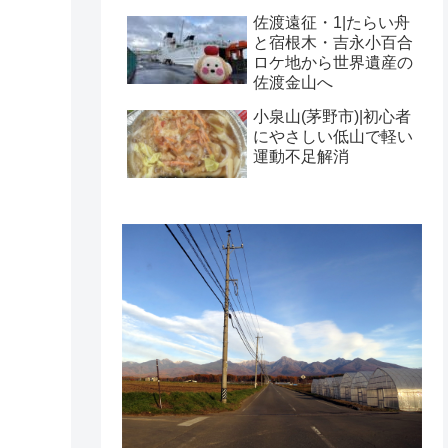
佐渡遠征・1|たらい舟
と宿根木・吉永小百合
ロケ地から世界遺産の
佐渡金山へ
小泉山(茅野市)|初心者
にやさしい低山で軽い
運動不足解消