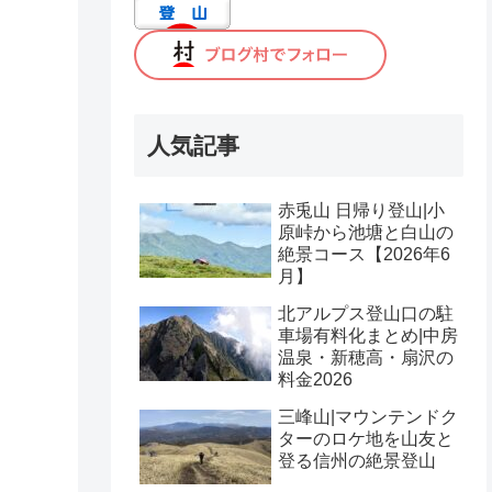
人気記事
赤兎山 日帰り登山|小
原峠から池塘と白山の
絶景コース【2026年6
月】
北アルプス登山口の駐
車場有料化まとめ|中房
温泉・新穂高・扇沢の
料金2026
三峰山|マウンテンドク
ターのロケ地を山友と
登る信州の絶景登山