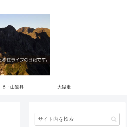
B・山道具
大縦走