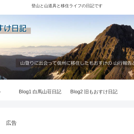
登山と山道具と移住ライフの日記です
ル
Blog1 白馬山荘日記
Blog2 旧もおすけ日記
広告