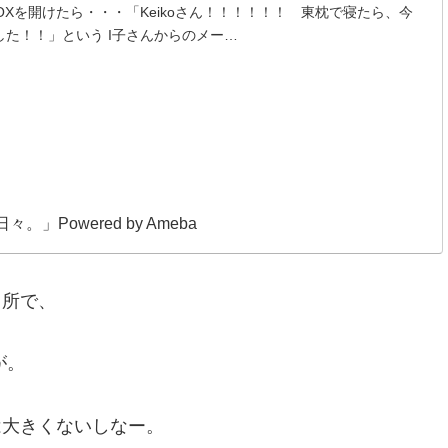
BOXを開けたら・・・「Keikoさん！！！！！！ 東枕で寝たら、今
た！！」という I子さんからのメー…
」Powered by Ameba
う所で、
が。
は大きくないしなー。