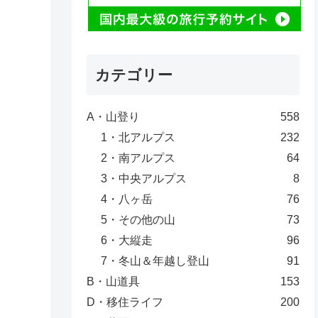
カテゴリー
A・山登り
558
1・北アルプス
232
2・南アルプス
64
3・中央アルプス
8
4・八ヶ岳
76
5・その他の山
73
6・大縦走
96
7・冬山＆年越し登山
91
B・山道具
153
D・移住ライフ
200