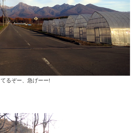
てるぞー、急げーー!