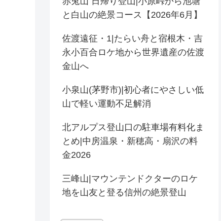
赤兎山 日帰り登山|小原峠から池塘
と白山の絶景コース【2026年6月】
佐渡遠征・1|たらい舟と宿根木・吉
永小百合ロケ地から世界遺産の佐渡
金山へ
小泉山(茅野市)|初心者にやさしい低
山で軽い運動不足解消
北アルプス登山口の駐車場有料化ま
とめ|中房温泉・新穂高・扇沢の料
金2026
三峰山|マウンテンドクターのロケ
地を山友と登る信州の絶景登山