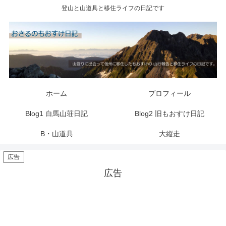
登山と山道具と移住ライフの日記です
ホーム
プロフィール
Blog1 白馬山荘日記
Blog2 旧もおすけ日記
B・山道具
大縦走
広告
広告