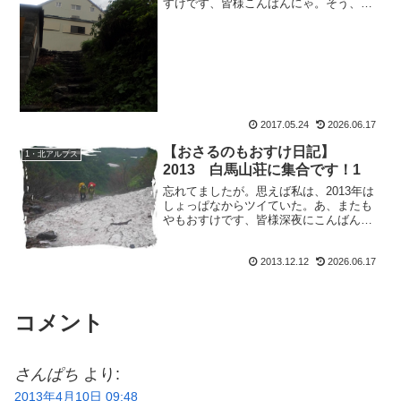
すけです、皆様こんばんにゃ。そう、我
が家の裏の雑木林にはニセアカシアの木
が沢山。おかげで毎年、満開の時期にな
ると窓を開けるとニセアカシアの香り
が。甘い香が部屋中に漂い、...
2017.05.24
2026.06.17
【おさるのもおすけ日記】
1・北アルプス
2013 白馬山荘に集合です！1
忘れてましたが。思えば私は、2013年は
しょっぱなからツイていた。あ、またも
やもおすけです、皆様深夜にこんばんに
ゃ。そう、今年の私はツイていた。雪山
で、大好きな雪だるまカ～ルを当てた
2013.12.12
2026.06.17
し、カ～ル好きなら たまらない一品。お
店の新年会では、非売...
コメント
さんぱち
より:
2013年4月10日 09:48