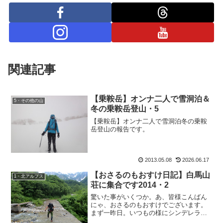
関連記事
【乗鞍岳】オンナ二人で雪洞泊＆
5・その他の山
冬の乗鞍岳登山・5
【乗鞍岳】オンナ二人で雪洞泊冬の乗鞍
岳登山の報告です。
2013.05.08
2026.06.17
【おさるのもおすけ日記】白馬山
1・北アルプス
荘に集合です2014・2
驚いた事がいくつか。あ、皆様こんばん
にゃ、おさるのもおすけでございます。
まず一昨日。いつもの様にシンデレラの
小部屋（ワケあって、現在嘘のように狭