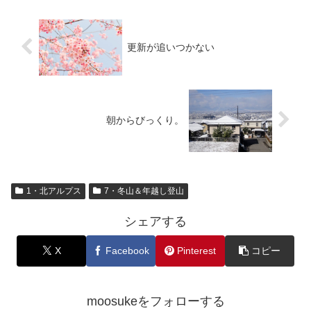
更新が追いつかない
朝からびっくり。
1・北アルプス
7・冬山＆年越し登山
シェアする
X
Facebook
Pinterest
コピー
moosukeをフォローする