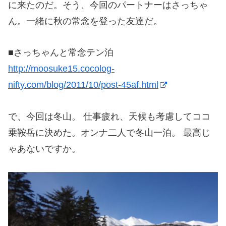
に来たのだ。そう、今回のパートナーはさっちゃ
ん。一緒に秋の常念を登った友達だ。
■さっちゃんと常念テン泊
http://moosuke15.cocolog-
nifty.com/blog/2011/10/post-45af.html
で、今回は冬山。 仕事疲れ、天候も考慮してココ
乗鞍岳に決めた。オンナ二人で冬山一泊。 最高じ
ゃあないですか。