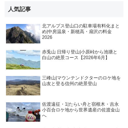
人気記事
北アルプス登山口の駐車場有料化まと
め|中房温泉・新穂高・扇沢の料金
2026
赤兎山 日帰り登山|小原峠から池塘と
白山の絶景コース【2026年6月】
三峰山|マウンテンドクターのロケ地を
山友と登る信州の絶景登山
佐渡遠征・1|たらい舟と宿根木・吉永
小百合ロケ地から世界遺産の佐渡金山
へ