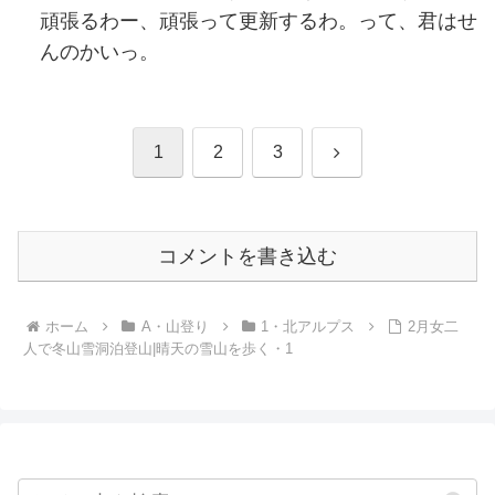
頑張るわー、頑張って更新するわ。って、君はせ
んのかいっ。
次
1
2
3
へ
コメントを書き込む
ホーム
A・山登り
1・北アルプス
2月女二
人で冬山雪洞泊登山|晴天の雪山を歩く・1