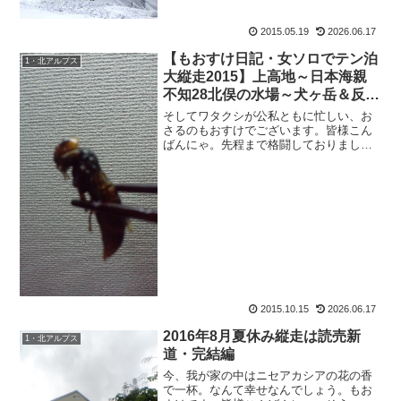
あありませんか。の、もおすけです。皆
様こんばんにゃ。いや自分でもびっくり
2015.05.19
2026.06.17
です。だって、信州なのに5月でセミが鳴
き始めているんですよ？ア...
【もおすけ日記・女ソロでテン泊
1・北アルプス
大縦走2015】上高地～日本海親
不知28北俣の水場～犬ヶ岳＆反響
の多いアイテム3点
そしてワタクシが公私ともに忙しい、お
さるのもおすけでございます。皆様こん
ばんにゃ。先程まで格闘しておりまし
た。これと。おっかないから、壁紙にピ
ントが合っててよかったのかもしれな
い。ええ、凄いんですよ、コヤツは。巣
の中の繭みたいな薄皮をめくっ...
2015.10.15
2026.06.17
2016年8月夏休み縦走は読売新
1・北アルプス
道・完結編
今、我が家の中はニセアカシアの花の香
で一杯。なんて幸せなんでしょう。もお