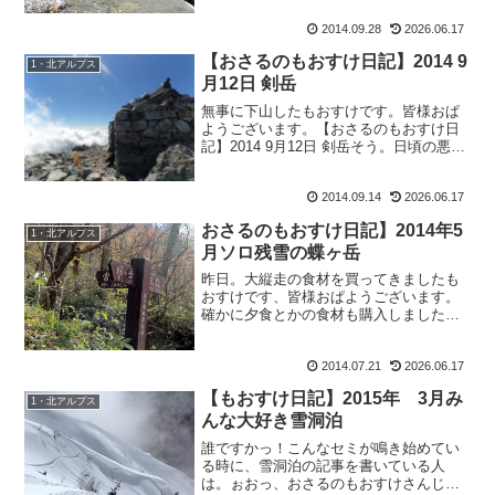
いスペース）で一人コショコショ値札付
2014.09.28
2026.06.17
けをしていると。あ：『もおすけさ～
ん、郵便ですよ。』と、聞き...
【おさるのもおすけ日記】2014 9
1・北アルプス
月12日 剣岳
無事に下山したもおすけです。皆様おぱ
ようございます。【おさるのもおすけ日
記】2014 9月12日 剣岳そう。日頃の悪行
を反省し、心身を鍛える為に修験の山・
剣岳へ登って参りました。驚く事にいろ
2014.09.14
2026.06.17
んな人から声を掛けられ、お恥ずかしい
限り。でもお蔭...
おさるのもおすけ日記】2014年5
1・北アルプス
月ソロ残雪の蝶ヶ岳
昨日。大縦走の食材を買ってきましたも
おすけです、皆様おぱようございます。
確かに夕食とかの食材も購入しましたけ
どね。お会計で7500円と言われた時には
びっくりしました。レジのお姉さんも、
2014.07.21
2026.06.17
きっと私が独り暮らしだとは思っていま
い。あなおそろしや。...
【もおすけ日記】2015年 3月み
1・北アルプス
んな大好き雪洞泊
誰ですかっ！こんなセミが鳴き始めてい
る時に、雪洞泊の記事を書いている人
は。ぉおっ、おさるのもおすけさんじゃ