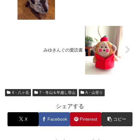
みゆきんぐの愛読書
4・八ヶ岳
7・冬山＆年越し登山
A・山登り
シェアする
X
Facebook
Pinterest
コピー