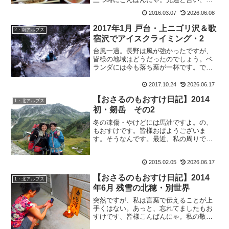
週と言い。まあ先週は病気ですから仕方
2016.03.07
2026.06.08
ないにしても、明日の山行はすんごい楽
しみにしていたのに欠席を促された感が
2017年1月 戸台・上ニゴリ沢＆歌
2・南アルプス
したので、残念ですが遠慮...
宿沢でアイスクライミング・2
台風一過。長野は風が強かったですが、
皆様の地域はどうだったのでしょう。ベ
ランダには今も落ち葉が一杯です。で、
書きます！戸台・上ニゴリ沢＆歌宿沢で
新春アイスクライミングの報告です。戸
2017.10.24
2026.06.17
台・上ニゴリ沢＆歌宿沢でアイスクライ
【おさるのもおすけ日記】2014
ミングスーパー林道にザッ...
1・北アルプス
初・剱岳 その2
冬の凍傷・やけどには馬油ですよ。の、
もおすけです。皆様おぱようございま
す。そうなんです。最近、私の周りで凍
傷になった人が多く。私はその度に『馬
油がいいよ！』って差しあげてます。さ
2015.02.05
2026.06.17
ぶちゃんからも『業者の回しもんか？』
って言われるほどですが、こ...
【おさるのもおすけ日記】2014
1・北アルプス
年6月 残雪の北穂・別世界
突然ですが、私は言葉で伝えることが上
手くはない。あっと、忘れてましたもお
すけです、皆様こんばんにゃ。私の敬愛
してやまない神戸のOさんは、いつもも