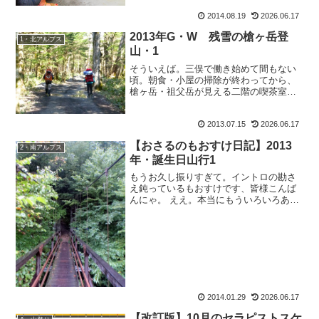
の凄く端的な言葉のみで全てを伝えてく
2014.08.19
2026.06.17
る。それだけに、全文が印象に残る。そ
れに引きかえ上手く伝えら...
2013年G・W 残雪の槍ヶ岳登
1・北アルプス
山・1
そういえば。三俣で働き始めて間もない
頃。朝食・小屋の掃除が終わってから、
槍ヶ岳・祖父岳が見える二階の喫茶室で
数あるCDの中から、私はお気に入りの一
枚を取り出して流しながら、晴れた槍ヶ
2013.07.15
2026.06.17
岳の稜線を眺めるのが好きでした。まだ
お客様が到着しない、朝...
【おさるのもおすけ日記】2013
2・南アルプス
年・誕生日山行1
もうお久し振りすぎて。イントロの勘さ
え鈍っているもおすけです、皆様こんば
んにゃ。 ええ。本当にもういろいろあっ
たんですよー。年末年始からすごいんで
すわ。心身共に崩しまくって、今年の冬
山はもう辞めようか、って思いました。
んで完全復活。なのはコ...
2014.01.29
2026.06.17
【改訂版】10月のセラピストスケ