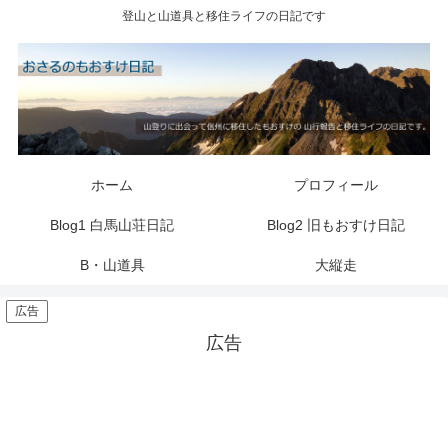
登山と山道具と移住ライフの日記です
ホーム
プロフィール
Blog1 白馬山荘日記
Blog2 旧もおすけ日記
B・山道具
大縦走
広告
広告