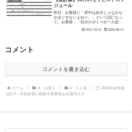
A・山登り
ジュール
昨日、お客様と「背中は自分じゃなかな
かほぐせないよねー。」という話になっ
て。お客様：「自分のダミーが一人欲し
いよね。」も：「あー、欲しいですよね
2017.10.11
2026.06.17
ー。」お：「そしたら、もう一人の自分
に背中をほぐしてもらえるからね。」
も：「え。アタシだったらダ...
コメント
コメントを書き込む
ホーム
A・山登り
4・八ヶ岳
2016年末年始
山行3・赤岳鉱泉の朝食＆新春登山＆脱毛ネタ