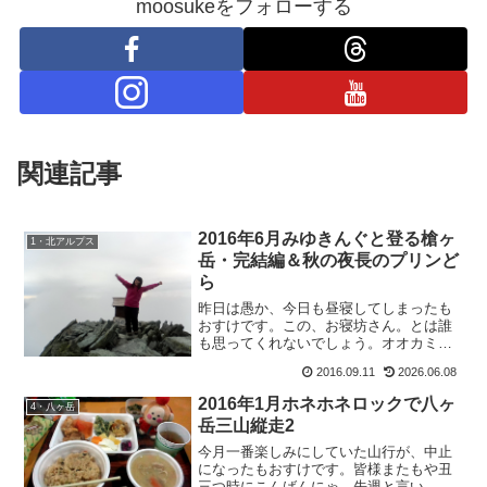
moosukeをフォローする
関連記事
2016年6月みゆきんぐと登る槍ヶ
1・北アルプス
岳・完結編＆秋の夜長のプリンど
ら
昨日は愚か、今日も昼寝してしまったも
おすけです。この、お寝坊さん。とは誰
も思ってくれないでしょう。オオカミも
おすけですみません。おさるのもおすけ
2016.09.11
2026.06.08
でございます。で。この夏休み。妙義山
帰りに、たかさんが寄ってくれまして。
2016年1月ホネホネロックで八ヶ
4・八ヶ岳
私と一緒・高所恐怖症のタ...
岳三山縦走2
今月一番楽しみにしていた山行が、中止
になったもおすけです。皆様またもや丑
三つ時にこんばんにゃ。先週と言い、今