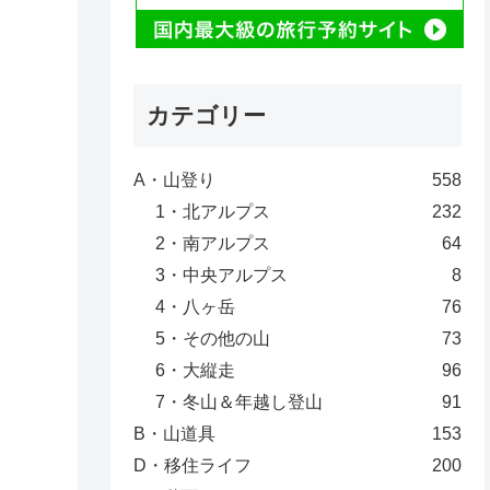
カテゴリー
A・山登り
558
1・北アルプス
232
2・南アルプス
64
3・中央アルプス
8
4・八ヶ岳
76
5・その他の山
73
6・大縦走
96
7・冬山＆年越し登山
91
B・山道具
153
D・移住ライフ
200