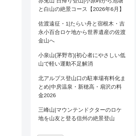
赤兎山 日帰り登山|小原峠から池塘
と白山の絶景コース【2026年6月】
佐渡遠征・1|たらい舟と宿根木・吉
永小百合ロケ地から世界遺産の佐渡
金山へ
小泉山(茅野市)|初心者にやさしい低
山で軽い運動不足解消
北アルプス登山口の駐車場有料化ま
とめ|中房温泉・新穂高・扇沢の料
金2026
三峰山|マウンテンドクターのロケ
地を山友と登る信州の絶景登山