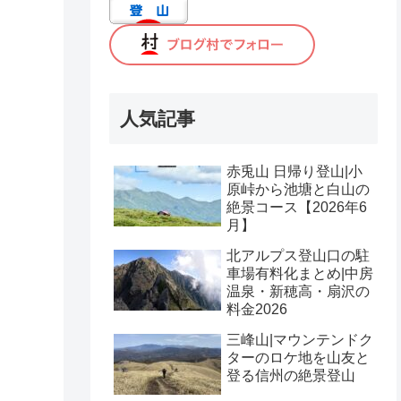
人気記事
赤兎山 日帰り登山|小
原峠から池塘と白山の
絶景コース【2026年6
月】
北アルプス登山口の駐
車場有料化まとめ|中房
温泉・新穂高・扇沢の
料金2026
三峰山|マウンテンドク
ターのロケ地を山友と
登る信州の絶景登山