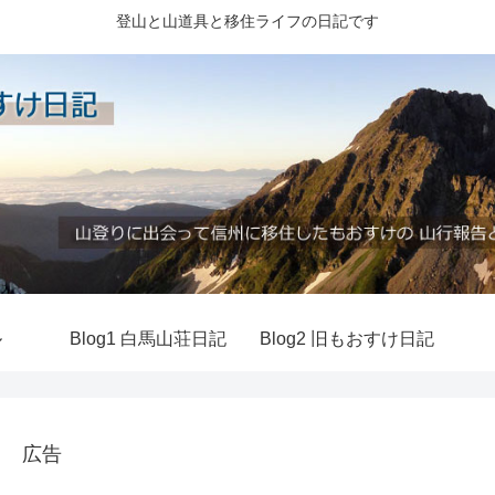
登山と山道具と移住ライフの日記です
ル
Blog1 白馬山荘日記
Blog2 旧もおすけ日記
広告