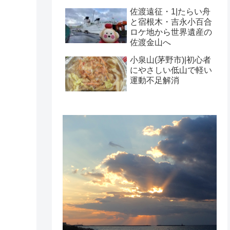
佐渡遠征・1|たらい舟
と宿根木・吉永小百合
ロケ地から世界遺産の
佐渡金山へ
小泉山(茅野市)|初心者
にやさしい低山で軽い
運動不足解消