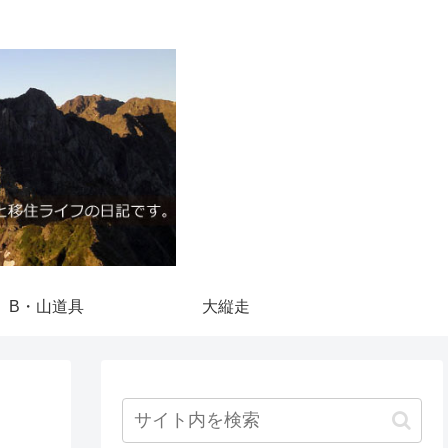
B・山道具
大縦走