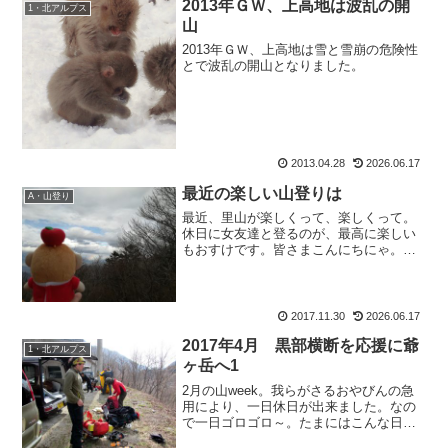
2013年ＧＷ、上高地は波乱の開
1・北アルプス
山
2013年ＧＷ、上高地は雪と雪崩の危険性
とで波乱の開山となりました。
2013.04.28
2026.06.17
最近の楽しい山登りは
A・山登り
最近、里山が楽しくって、楽しくって。
休日に女友達と登るのが、最高に楽しい
もおすけです。皆さまこんにちにゃ。だ
って、里山って朝はゆっくり出来るし、
登山口から山頂まですぐだし、行程も短
いから喋りながら登れるし、山頂でゆっ
くり出来る時間も長いし、...
2017.11.30
2026.06.17
2017年4月 黒部横断を応援に爺
1・北アルプス
ヶ岳へ1
2月の山week。我らがさるおやびんの急
用により、一日休日が出来ました。なの
で一日ゴロゴロ～。たまにはこんな日も
いいよね。で、更新はサクサクしていき