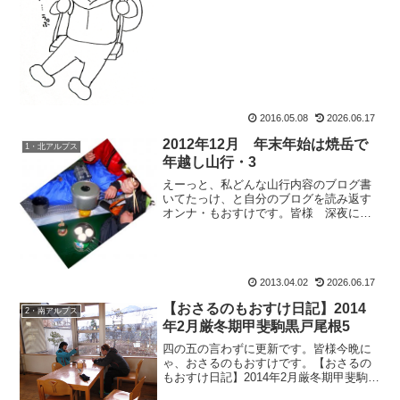
は、ちょっと上手に手短にオモシロ話で
まとめるのが定石だが天然の彼女は違
う。み：「私、最近、朝10分ほどお散歩
してるんですよぉ。」開口一番...
2016.05.08
2026.06.17
2012年12月 年末年始は焼岳で
1・北アルプス
年越し山行・3
えーっと、私どんな山行内容のブログ書
いてたっけ、と自分のブログを読み返す
オンナ・もおすけです。皆様 深夜にこ
んばんにゃ。日々のよしなし事を書くの
は簡単。それに比べ、山行記録は写真加
工も山行行程も順を追わなきゃいけない
し（思い出さなきゃいけな...
2013.04.02
2026.06.17
【おさるのもおすけ日記】2014
2・南アルプス
年2月厳冬期甲斐駒黒戸尾根5
四の五の言わずに更新です。皆様今晩に
ゃ、おさるのもおすけです。【おさるの
もおすけ日記】2014年2月厳冬期甲斐駒黒
戸尾根42014・ 1・14 快晴もう登らな