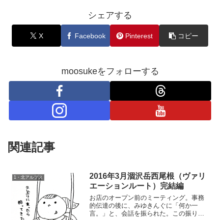
シェアする
X
Facebook
Pinterest
コピー
moosukeをフォローする
関連記事
2016年3月涸沢岳西尾根（ヴァリ
1・北アルプス
エーションルート）完結編
お店のオープン前のミーティング。事務
的伝達の後に、みゆきんぐに「何か一
言。」と、会話を振られた。この振り