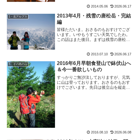
いとわかったら、起きる気などない私
2014.05.06
2026.06.17
達。でも、こうちゃんは昨日も散々寝た
せいか、朝か...
2013年4月・残雪の唐松岳・完結
1・北アルプス
編
皆様ただいま。おさるのもおすけでござ
います。いやもうすごい天気でしたわ。
この話はまた後日。まずは残雪の唐松
岳・完結編でございます。2013年4月・残
雪の唐松岳・完結編2013年 4月 13
2013.07.10
2026.06.17
日 快晴八方尾根スキー場・ゴンドラ乗
り場で並ぶ四人。...
2016年6月早朝食登山で鉢伏山へ
5・その他の山
＆今一番欲しいもの
すっかりご無沙汰しておりますが、元気
に山は登っております。おさるのもおす
けでございます。先日は後立山を縦走さ
れたKさんが。その後、涸沢ヒュッテのT
シャツを着られた京都からお越しのお兄
さん。いつもの？山帰りに寄って下さっ
たアッキーさん。皆様、...
2016.08.10
2026.06.08