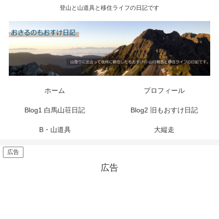
登山と山道具と移住ライフの日記です
ホーム
プロフィール
Blog1 白馬山荘日記
Blog2 旧もおすけ日記
B・山道具
大縦走
広告
広告