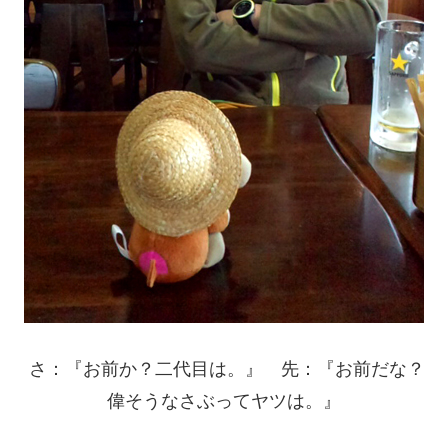
さ：『お前か？二代目は。』 先：『お前だな？
偉そうなさぶってヤツは。』