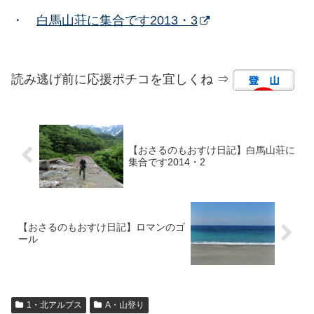
・
白馬山荘に集合です2013・3
読み逃げ前に応援ポチコを宜しくね ⇒
【おさるのもおすけ日記】白馬山荘に
集合です2014・2
【おさるのもおすけ日記】ロマンのゴ
ール
1・北アルプス
A・山登り