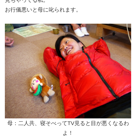
お行儀悪いと母に叱られます。
母：二人共、寝そべってTV見ると目が悪くなるわ
よ！