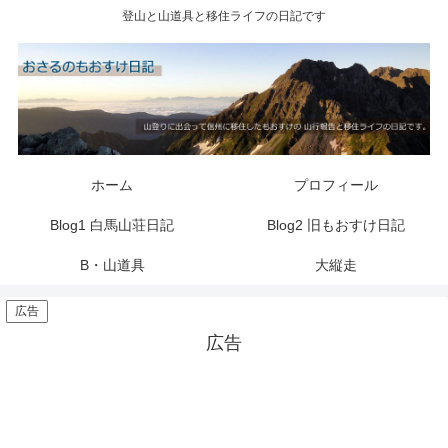
登山と山道具と移住ライフの日記です
ホーム
プロフィール
Blog1 白馬山荘日記
Blog2 旧もおすけ日記
B・山道具
大縦走
広告
広告