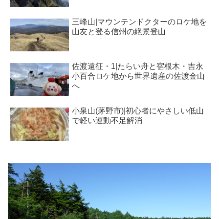
三峰山|マウンテンドクターのロケ地を
山友と登る信州の絶景登山
佐渡遠征・1|たらい舟と宿根木・吉永
小百合ロケ地から世界遺産の佐渡金山
へ
小泉山(茅野市)|初心者にやさしい低山
で軽い運動不足解消