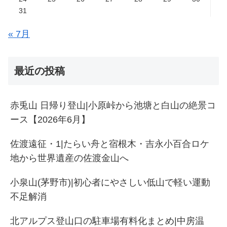
31
« 7月
最近の投稿
赤兎山 日帰り登山|小原峠から池塘と白山の絶景コ
ース【2026年6月】
佐渡遠征・1|たらい舟と宿根木・吉永小百合ロケ
地から世界遺産の佐渡金山へ
小泉山(茅野市)|初心者にやさしい低山で軽い運動
不足解消
北アルプス登山口の駐車場有料化まとめ|中房温