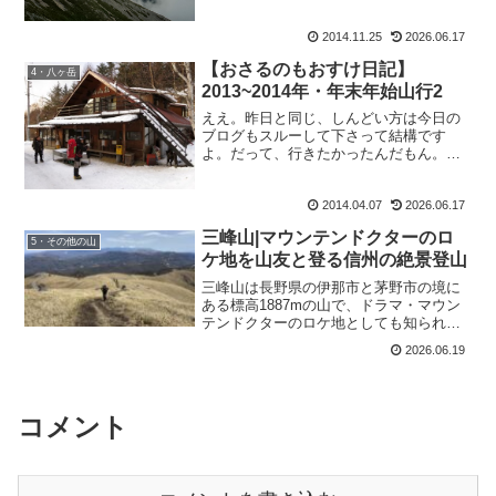
2014.11.25
2026.06.17
【おさるのもおすけ日記】
4・八ヶ岳
2013~2014年・年末年始山行2
ええ。昨日と同じ、しんどい方は今日の
ブログもスルーして下さって結構です
よ。だって、行きたかったんだもん。書
いてて思った。『GW山行も夏の大縦走も
なくていいから、2014年の大晦日がすっ
2014.04.07
2026.06.17
飛んで来たらいいのに。』年末年始。そ
のくらい楽しみにして...
三峰山|マウンテンドクターのロ
5・その他の山
ケ地を山友と登る信州の絶景登山
三峰山は長野県の伊那市と茅野市の境に
ある標高1887mの山で、ドラマ・マウン
テンドクターのロケ地としても知られて
います。今回は関西から訪ねてくれた友
2026.06.19
と、八ヶ岳や北アルプスを望む草原の稜
線を歩いてきました。緩やかに見えて意
外と歩きごたえのある三峰山の魅力を、
信州移住者の目線でお伝えします。
コメント