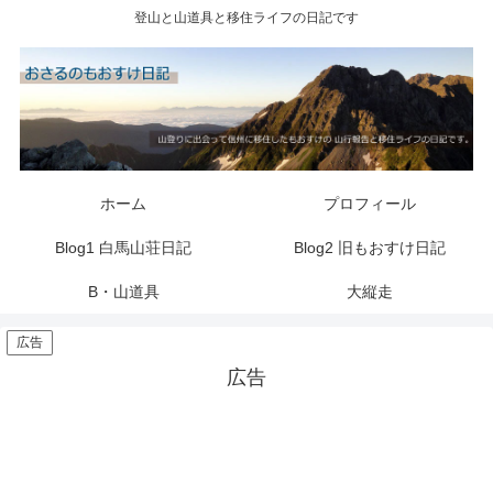
登山と山道具と移住ライフの日記です
ホーム
プロフィール
Blog1 白馬山荘日記
Blog2 旧もおすけ日記
B・山道具
大縦走
広告
広告