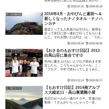
境界を静かに楽しむ登山記録とSOTOの
トレイルテーブルの紹介。
2025.07.31
2026.06.19
2016年4月・おやびんと鳶岩へ＆
5・その他の山
新しくなったナノタオル・ナノハ
ンカチ
最近とっても人気者のおやびん。無理を
言って休日に岩へ連れて行ってもらいま
した。それを聞いた山Pは、山：「うわ、
山下さんと岩なんて羨ましすぎるー！！
2016.05.20
2026.06.08
いいないいないいなーーー。」と連発し
てました。確実に私が連れて行ってもら
【おさるのもおすけ日記】2013
1・北アルプス
うより、山Pが行った方...
白馬山荘に集合です!3
年内に書き上げないとブログ辞めます宣
言したら、こうちゃんからメール。こ：
『ブログ、今年で終わってしまうみたい
で 大層残念でございます。』ちょっとー
ーーー。誰が終わらすって言ったのよ
2013.12.14
2026.06.17
っ！こうして寝る間も削って 書いてるで
しょーーー!?誰に頼ま...
【もおすけ日記】2014南アルプ
2・南アルプス
ス大縦走11・高山裏避難小屋
先日のセールの一連のＰＯＰ。常連のお
客様・Ｔさんがいらっしゃって一言、