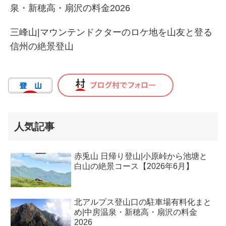
泉・新穂高・扇沢の料金2026
三峰山|マウンテンドクターのロケ地を山友と登る
信州の絶景登山
人気記事
赤兎山 日帰り登山|小原峠から池塘と
白山の絶景コース【2026年6月】
北アルプス登山口の駐車場有料化まと
め|中房温泉・新穂高・扇沢の料金
2026