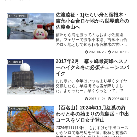
佐渡遠征・1|たらい舟と宿根木・
5・その他の山
吉永小百合ロケ地から世界遺産の
佐渡金山へ
信州から海を渡ってのもおすけ佐渡遠
征。フェリーで渡る小木港、吉永小百合
のロケ地として知られる宿根木の古い町
並み、佐渡名物のたらい舟（はんぎり）
2026.06.26
2026.07.15
体験、世界遺産の佐渡金山と道遊の割戸
まで。佐渡観光の前半を移住者の目線で
2017年2月 霧ヶ峰最高峰へスノ
A・山登り
お届けします。
ーハイク＆冬に必須チェーンスパ
イク
おお寒い。今年はいつもより早くタイヤ
交換したら、早速街でも雪が降りまし
た。よかったー。早くやっといて。で、
季節感がピッタリしてきて、更に焦って
2017.11.24
2026.06.17
るもおすけの山行報告。百名山・霧ヶ峰
最高峰の報告です。百名山・霧ヶ峰最高
【百名山】2024年11月紅葉の終
5・その他の山
峰へスノーハイクすっかり早...
わりと冬の始まりの荒島岳・中出
コースをソロ女子登山
2024年11月13日、もおすけが中出コース
からソロで荒島岳を登頂。晩秋と初雪の