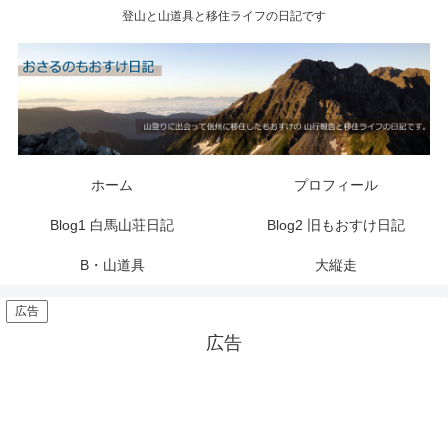
登山と山道具と移住ライフの日記です
ホーム
プロフィール
Blog1 白馬山荘日記
Blog2 旧もおすけ日記
B・山道具
大縦走
広告
広告