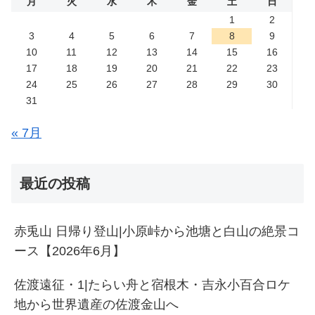
月
火
水
木
金
土
日
1
2
3
4
5
6
7
8
9
10
11
12
13
14
15
16
17
18
19
20
21
22
23
24
25
26
27
28
29
30
31
« 7月
最近の投稿
赤兎山 日帰り登山|小原峠から池塘と白山の絶景コ
ース【2026年6月】
佐渡遠征・1|たらい舟と宿根木・吉永小百合ロケ
地から世界遺産の佐渡金山へ