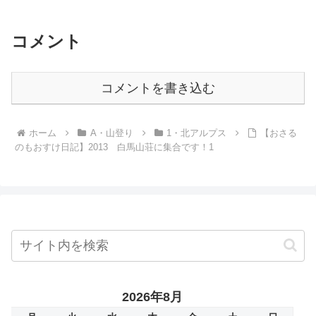
とか思うもおすけでございますが、これ
が現（うつつ）。仕方のない...
コメント
コメントを書き込む
ホーム
A・山登り
1・北アルプス
【おさる
のもおすけ日記】2013 白馬山荘に集合です！1
2026年8月