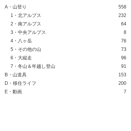
A・山登り
558
1・北アルプス
232
2・南アルプス
64
3・中央アルプス
8
4・八ヶ岳
76
5・その他の山
73
6・大縦走
96
7・冬山＆年越し登山
91
B・山道具
153
D・移住ライフ
200
E・動画
7