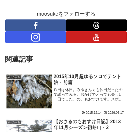
moosukeをフォローする
関連記事
2015年10月超ゆるソロでテント
4・八ヶ岳
泊・前篇
昨日は休日。みゆきんぐも休日だったの
で誘ってみる。おかげでとっても楽しい
一日でした。の、もおすけです。スポン
サーリンクさて。こんなにゆるくていい
のか？的山行のご報告。いいんです。登
2015.12.14
2026.06.17
るのが目的じゃなかったから。そんな山
行もあっていいよね。では...
【おさるのもおすけ日記】2013
4・八ヶ岳
年11月シーズン初冬山・2