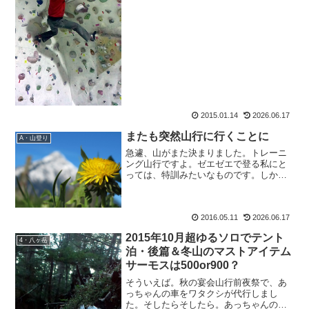
た。ジムに行く前に家に寄ったら、なん
とクリスマスプレゼントが届いたではな
いか。もうびっくり。嬉しくて、そのま
ま小脇に抱えてジムに...
2015.01.14
2026.06.17
またも突然山行に行くことに
A・山登り
急遽、山がまた決まりました。トレーニ
ング山行ですよ。ゼエゼエで登る私にと
っては、特訓みたいなものです。しかも
また、たった今、前泊することが決ま
り。おーーーーーーーー。お風呂も入っ
てないじゃないか。急がねば。とても日
2016.05.11
2026.06.17
帰り登山とは思えない、この...
2015年10月超ゆるソロでテント
4・八ヶ岳
泊・後篇＆冬山のマストアイテム
サーモスは500or900？
そういえば。秋の宴会山行前夜祭で、あ
っちゃんの車をワタクシが代行しまし
た。そしたらそしたら。あっちゃんの