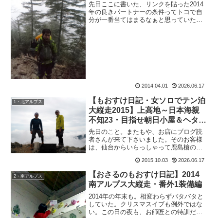
先日ここに書いた、リンクを貼った2014
年の良きパートナーの条件ってトコで自
分が一番当てはまるなぁと思っていた
ら。なんとその４つの条件に、自分自身
が当てはまるようだったら 最強！だそう
で。2014年ツキまくること間違いナシ☆
だそうです。やっ...
2014.04.01
2026.06.17
【もおすけ日記・女ソロでテン泊
1・北アルプス
大縦走2015】上高地～日本海親
不知23・目指せ朝日小屋＆ヘタっ
た靴下が復活する裏技
先日のこと。またもや、お店にブログ読
者さんが来て下さいました。そのお客様
は、仙台からいらっしゃって鹿島槍の帰
りに寄って下さいました。しかもなん
2015.10.03
2026.06.17
と、このもおすけブログを読んでその日
の山行は、試しに水を7リットルも担いで
【おさるのもおすけ日記】2014
2・南アルプス
柏原新道を登られたとか。...
南アルプス大縦走・番外1装備編
2014年の年末も。相変わらずバタバタと
していた。クリスマスイブも例外ではな
い。この日の夜も、お師匠との特訓だっ