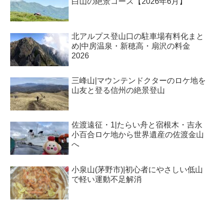
白山の絶景コース【2026年6月】
北アルプス登山口の駐車場有料化まと
め|中房温泉・新穂高・扇沢の料金
2026
三峰山|マウンテンドクターのロケ地を
山友と登る信州の絶景登山
佐渡遠征・1|たらい舟と宿根木・吉永
小百合ロケ地から世界遺産の佐渡金山
へ
小泉山(茅野市)|初心者にやさしい低山
で軽い運動不足解消