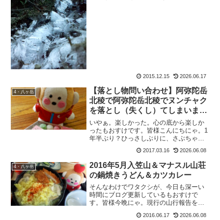
車、もおすけ号よりずっと鼻（前）が長
いの。スポンサーリンクも：「うわっ、
前ながっ！！」あ：「長くないよ、普通
だよ。」も：「イヤイヤ長いよ...
2015.12.15
2026.06.17
【落とし物問い合わせ】阿弥陀岳
4・八ヶ岳
北稜で阿弥陀岳北稜でヌンチャク
を落とし（失くし）てしまいまし
た
いやぁ。楽しかった。心の底から楽しか
ったもおすけです。皆様こんにちにゃ。1
年半ぶり？ひっさしぶりに、さぶちゃん
＆さんぱっちんとのトリオ山行。まー、
2017.03.16
2026.06.08
人の事は言えませんが、二人の劣化っぷ
りがすごかった。いえ見た目とかじゃな
2016年5月入笠山＆マナスル山荘
4・八ヶ岳
くて、中身がね。さんぱ...
の鍋焼きうどん＆カツカレー
そんなわけでワタクシが、今日も深ーい
時間にブログ更新しているもおすけで
す。皆様今晩にゃ。現行の山行報告を追
いつかせるのは、すごく大変なのに引き
2016.06.17
2026.06.08
離すのは、いとも簡単。なんでやねん！