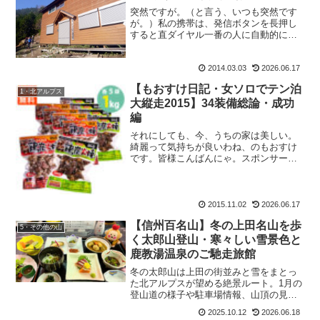
突然ですが。（と言う、いつも突然です
が。）私の携帯は、発信ボタンを長押し
すると直ダイヤル一番の人に自動的にか
かります。その一番とは。さぶちゃんで
す。家族よりもさぶちゃん、です。
2014.03.03
2026.06.17
because何故なら。山で滑落とか道迷い
とか遭難した時に、も：...
【もおすけ日記・女ソロでテン泊
1・北アルプス
大縦走2015】34装備総論・成功
編
それにしても、今、うちの家は美しい。
綺麗って気持ちが良いわね、のもおすけ
です。皆様こんばんにゃ。スポンサーリ
ンクいやー、片付いている。断捨離し
て、モノがどんどんなくなってシンプル
になっています。一年前より、確実にモ
ノは減っていて、その分、掃...
2015.11.02
2026.06.17
【信州百名山】冬の上田名山を歩
5・その他の山
く太郎山登山・寒々しい雪景色と
鹿教湯温泉のご馳走旅館
冬の太郎山は上田の街並みと雪をまとっ
た北アルプスが望める絶景ルート。1月の
登山道の様子や駐車場情報、山頂の見ど
ころを紹介。
2025.10.12
2026.06.18