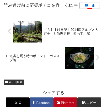
読み逃げ前に応援ポチコを宜しくね ⇒
【もおすけ日記】2014南アルプス大
縦走・6 仙塩尾根～熊の平小屋
山道具を買う時のポイント・ガススト
ーブ編
A・山登り
シェアする
X
Facebook
Pinterest
コピー