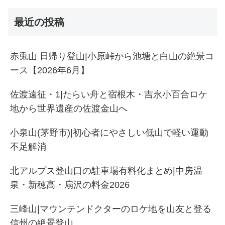
最近の投稿
赤兎山 日帰り登山|小原峠から池塘と白山の絶景コ
ース【2026年6月】
佐渡遠征・1|たらい舟と宿根木・吉永小百合ロケ
地から世界遺産の佐渡金山へ
小泉山(茅野市)|初心者にやさしい低山で軽い運動
不足解消
北アルプス登山口の駐車場有料化まとめ|中房温
泉・新穂高・扇沢の料金2026
三峰山|マウンテンドクターのロケ地を山友と登る
信州の絶景登山