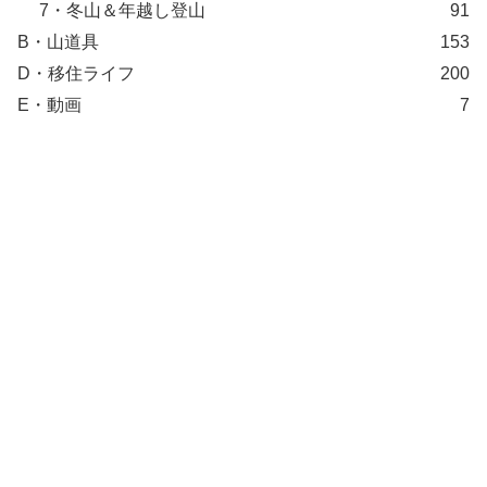
7・冬山＆年越し登山
91
B・山道具
153
D・移住ライフ
200
E・動画
7