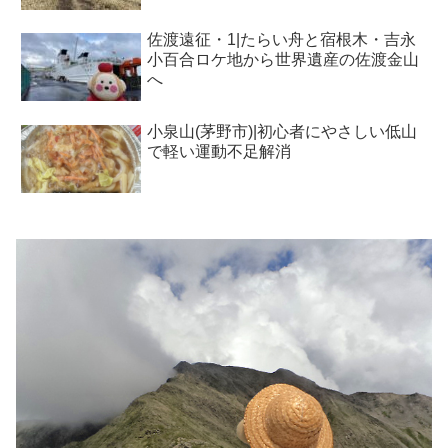
佐渡遠征・1|たらい舟と宿根木・吉永
小百合ロケ地から世界遺産の佐渡金山
へ
小泉山(茅野市)|初心者にやさしい低山
で軽い運動不足解消