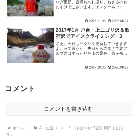
ログ更新。皆様お久し振り、おさるのも
おすけでございます。インターネットを
見ていると、先月下旬から太陽フレア
（太陽で発生する巨大な爆発現象）が起
2013.11.06
2026.06.17
こっているとか。これによって電磁波や
放射能が地球に降り注いで、...
2017年1月 戸台・上ニゴリ沢＆歌
A・山登り
宿沢でアイスクライミング・3
さあ。今日もサクサク更新していきます
よ。って言うか、先日からの寒さで北ア
ルプスはすっかり冬山の景色。爺ヶ岳や
鹿島槍ヶ岳から北信の山々は白くなっ
て。ずっと見ていたくなる美しさです。
2017.10.30
2026.06.17
嗚呼、でも寒い冬がやってくるのね。心
の準備がまだ出来ていないわ...
コメント
コメントを書き込む
ホーム
A・山登り
【もおすけ日記】明日も山で
す。