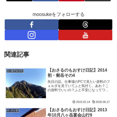
moosukeをフォローする
関連記事
【おさるのもおすけ日記】2014
1・北アルプス
初・剱岳その4
先日の話。仕事場のPCで見たい資料のフ
ォルダを見ていてふと気付く。あれ？こ
の資料でいいの？ふと不安になってワニ
おさんに聞いてみる。も：『てんちょ
ー、あの資料ってどこのフォルダに入っ
2015.02.14
2026.06.17
てるんですか？』ワ：『ぁあ？お前、今
どこ見てたんだ。』も：『...
【おさるのもおすけ日記】2013
4・八ヶ岳
年10月八ヶ岳宴会山行9