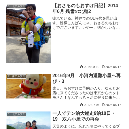
【おさるのもおすけ日記】2014
1・北アルプス
年6月 残雪の北穂2
疲れている。神戸でのOL時代を思い出
す。皆様こんばんにゃ、おさるのもおす
けでございます。いやー、懐かしいなー
このだるさ。昨夏は、大縦走を下山して
も『なんぼでも歩ける！』って位、逆に
体力ついてたのですが流石に南はきつか
ったのか、だるいです。山...
2014.08.19
2026.06.17
2016年9月 小河内避難小屋へ再
2・南アルプス
び・3
先日。もおすけに予約が入り、なんとお
店に来てくださったのは東京からのタト
モさん！なんでも八ヶ岳に登りに来たつ
いでに、わざわざ寄ってくださったと
2017.07.04
2026.06.17
か。遠く、しかも疲れていらっしゃる所
からお立ち寄り頂きありがとうございま
一人でテン泊大縦走9泊10日・
1・北アルプス
す～！精一杯、施術させて頂...
19 双六小屋での再会
天災のように、忘れた頃にやってくるブ