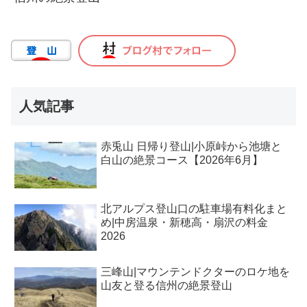
人気記事
赤兎山 日帰り登山|小原峠から池塘と
白山の絶景コース【2026年6月】
北アルプス登山口の駐車場有料化まと
め|中房温泉・新穂高・扇沢の料金
2026
三峰山|マウンテンドクターのロケ地を
山友と登る信州の絶景登山