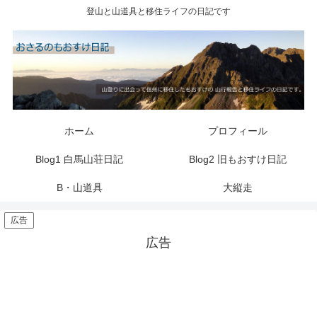
登山と山道具と移住ライフの日記です
ホーム
プロフィール
Blog1 白馬山荘日記
Blog2 旧もおすけ日記
B・山道具
大縦走
広告
広告