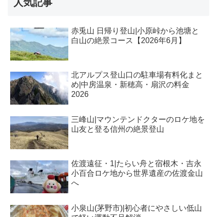
人気記事
赤兎山 日帰り登山|小原峠から池塘と
白山の絶景コース【2026年6月】
北アルプス登山口の駐車場有料化まと
め|中房温泉・新穂高・扇沢の料金
2026
三峰山|マウンテンドクターのロケ地を
山友と登る信州の絶景登山
佐渡遠征・1|たらい舟と宿根木・吉永
小百合ロケ地から世界遺産の佐渡金山
へ
小泉山(茅野市)|初心者にやさしい低山