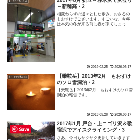
2017年8月 折立～赤木沢で沢登り
1・北アルプス
～新穂高・2
相変わらずの遅々とした歩み。おさるの
もおすけでございます。すごいな、今年
は本気の冬が来る前に春が来てしまった
ぞ。こんなの信州に移住して初めてで
す。異常なほど暖かい。この先の地球を
心配する位なら、出来ることから実行し
よう！と、今年は灯油をなる...
2019.02.25
2026.06.17
【乗鞍岳】2013年2月 もおすけ
5・その他の山
のソロ雪洞泊・2
【乗鞍岳】2013年2月 もおすけのソロ雪
洞泊の報告です。
2013.05.28
2026.06.17
2017年1月 戸台・上ニゴリ沢＆歌
A・山登り
Save
宿沢でアイスクライミング・3
さあ。今日もサクサク更新していきます