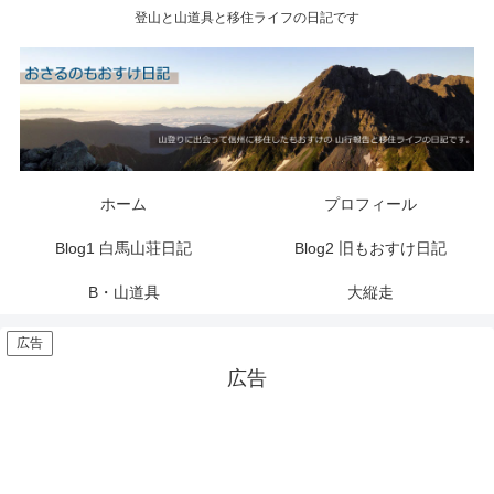
登山と山道具と移住ライフの日記です
ホーム
プロフィール
Blog1 白馬山荘日記
Blog2 旧もおすけ日記
B・山道具
大縦走
広告
広告