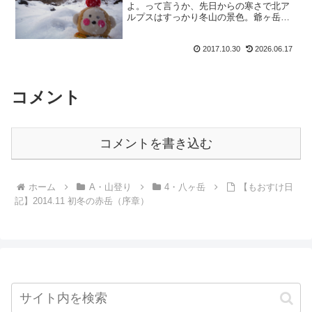
よ。って言うか、先日からの寒さで北ア
ルプスはすっかり冬山の景色。爺ヶ岳や
鹿島槍ヶ岳から北信の山々は白くなっ
て。ずっと見ていたくなる美しさです。
2017.10.30
2026.06.17
嗚呼、でも寒い冬がやってくるのね。心
の準備がまだ出来ていないわ...
コメント
コメントを書き込む
ホーム
A・山登り
4・八ヶ岳
【もおすけ日
記】2014.11 初冬の赤岳（序章）