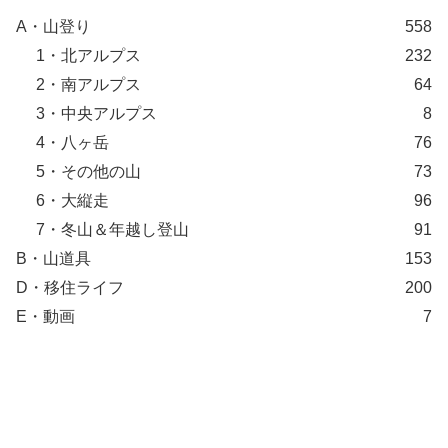
A・山登り
558
1・北アルプス
232
2・南アルプス
64
3・中央アルプス
8
4・八ヶ岳
76
5・その他の山
73
6・大縦走
96
7・冬山＆年越し登山
91
B・山道具
153
D・移住ライフ
200
E・動画
7