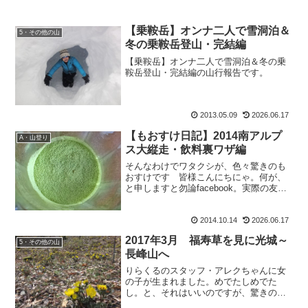
【乗鞍岳】オンナ二人で雪洞泊＆
5・その他の山
冬の乗鞍岳登山・完結編
【乗鞍岳】オンナ二人で雪洞泊＆冬の乗
鞍岳登山・完結編の山行報告です。
2013.05.09
2026.06.17
【もおすけ日記】2014南アルプ
A・山登り
ス大縦走・飲料裏ワザ編
そんなわけでワタクシが、色々驚きのも
おすけです 皆様こんにちにゃ。何が、
と申しますと勿論facebook。実際の友達
は別として、これまでこのブログを読ん
で下さっている方からの友達申請に驚
2014.10.14
2026.06.17
き。ブログへの検索ワードは、『もおす
け・もーすけ・もう...
2017年3月 福寿草を見に光城～
5・その他の山
長峰山へ
りらくるのスタッフ・アレクちゃんに女
の子が生まれました。めでたしめでた
し。と、それはいいのですが、驚きの真
実。それはまだ、生まれる前の話です。