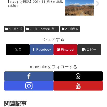
【もおすけ日記】2014.11 初冬の赤岳
（本編）
4・八ヶ岳
7・冬山＆年越し登山
A・山登り
シェアする
X
Facebook
Pinterest
コピー
moosukeをフォローする
関連記事