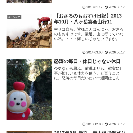
も：「アレクと奥さん、どっちに似てほ
2018.01.17
2026.06.17
しいとかある？」ア：「どっちでもいい
よ。あ、でも瞳は僕に似て欲...
【おさるのもおすけ日記】2013
4・八ヶ岳
年10月・八ヶ岳宴会山行11
幸せは自ら。皆様こんばんにゃ、おさる
のもおすけです。最近、山に行っていな
い私。・・・悔しいじゃないですか。だ
から今月の休日は、全て山の予定で埋め
ました。そのうち一つは、神様のいらっ
2014.03.08
2026.06.17
しゃるお山。ワタクシ、山頂に祠がある
お山って大好きなんです。...
怒涛の毎日・休日じゃない休日
A・山登り
今更ながら思ふ。前職よりも、確実に仕
事が忙しい＆体力を使う、と言うこと
に。怒涛の毎日だいたい一週間はこんな
感じ。月 仕事後、パッキングなど山の
準備もしくは出発火 山水 山 ＆帰宅
後洗濯木 朝イチから仕事金～日 怒涛
の週末（忙しい）つまり木～...
2018.12.08
2026.06.17