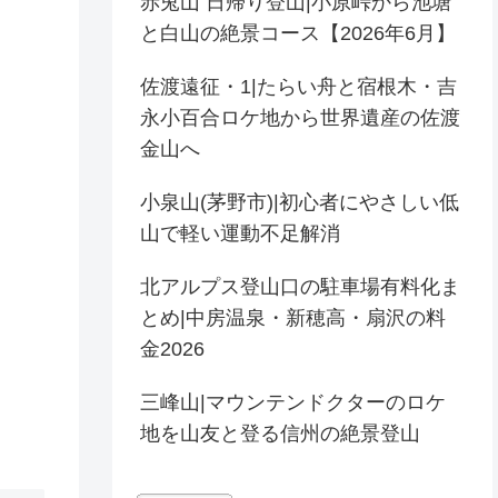
赤兎山 日帰り登山|小原峠から池塘
と白山の絶景コース【2026年6月】
佐渡遠征・1|たらい舟と宿根木・吉
永小百合ロケ地から世界遺産の佐渡
金山へ
小泉山(茅野市)|初心者にやさしい低
山で軽い運動不足解消
北アルプス登山口の駐車場有料化ま
とめ|中房温泉・新穂高・扇沢の料
金2026
三峰山|マウンテンドクターのロケ
地を山友と登る信州の絶景登山