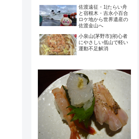
佐渡遠征・1|たらい舟
と宿根木・吉永小百合
ロケ地から世界遺産の
佐渡金山へ
小泉山(茅野市)|初心者
にやさしい低山で軽い
運動不足解消