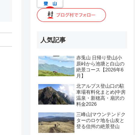
人気記事
赤兎山 日帰り登山|小
原峠から池塘と白山の
絶景コース【2026年6
月】
北アルプス登山口の駐
車場有料化まとめ|中房
温泉・新穂高・扇沢の
料金2026
三峰山|マウンテンドク
ターのロケ地を山友と
登る信州の絶景登山