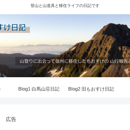
登山と山道具と移住ライフの日記です
ル
Blog1 白馬山荘日記
Blog2 旧もおすけ日記
広告