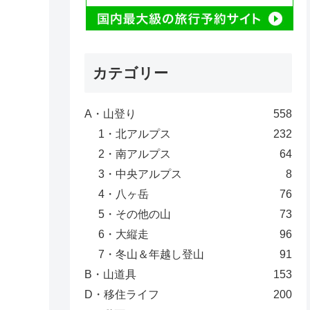
カテゴリー
A・山登り
558
1・北アルプス
232
2・南アルプス
64
3・中央アルプス
8
4・八ヶ岳
76
5・その他の山
73
6・大縦走
96
7・冬山＆年越し登山
91
B・山道具
153
D・移住ライフ
200