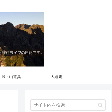
B・山道具
大縦走