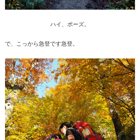
ハイ、ポーズ。
で、こっから急登です急登。