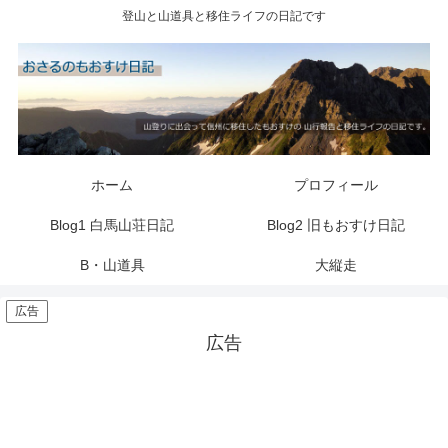
登山と山道具と移住ライフの日記です
ホーム
プロフィール
Blog1 白馬山荘日記
Blog2 旧もおすけ日記
B・山道具
大縦走
広告
広告