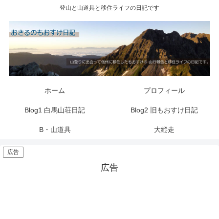
登山と山道具と移住ライフの日記です
ホーム
プロフィール
Blog1 白馬山荘日記
Blog2 旧もおすけ日記
B・山道具
大縦走
広告
広告