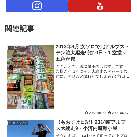
関連記事
2013年8月 女ソロで北アルプス・
1・北アルプス
テン泊大縦走9泊10日・1 室堂～
五色が原
ここんとこ。破壊魔王のもおすけです、
皆様こんばんにゃ。大縦走スペシャルの
前に、デジカメ壊れたでしょ?行く前日
に、携帯の充電器壊れたでしょ?山行初日
に室堂で、ジュエリー・ブレスレットな
くすでしょ?もんきち先生まで落としてし
まうでしょ?その上今...
2013.08.22
2026.06.17
【もおすけ日記】2014南アルプ
2・南アルプス
ス大縦走9・小河内避難小屋
そういえば。facebookで使っているプロ