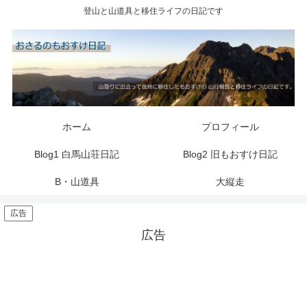
登山と山道具と移住ライフの日記です
ホーム
プロフィール
Blog1 白馬山荘日記
Blog2 旧もおすけ日記
B・山道具
大縦走
広告
広告