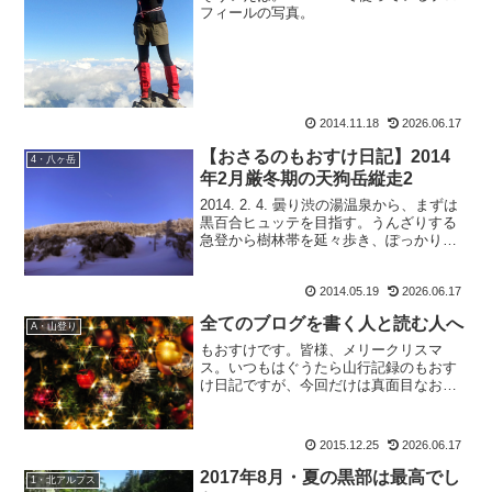
フィールの写真。
2014.11.18
2026.06.17
【おさるのもおすけ日記】2014
4・八ヶ岳
年2月厳冬期の天狗岳縦走2
2014. 2. 4. 曇り渋の湯温泉から、まずは
黒百合ヒュッテを目指す。うんざりする
急登から樹林帯を延々歩き、ぽっかりと
黒百合ヒュッテの広場に出る。私達の到
着を歓迎してるかのように、青空に飛行
2014.05.19
2026.06.17
機雲。昼の流星。風情ある 佇まいの黒百
合ヒュッ...
全てのブログを書く人と読む人へ
A・山登り
もおすけです。皆様、メリークリスマ
ス。いつもはぐうたら山行記録のもおす
け日記ですが、今回だけは真面目なお
話。数年前から、そして今年は特に考え
ていた事で文章にまとめるのが難しく、
頭の片隅にずっと放置していたのですが
2015.12.25
2026.06.17
本日は、僭越ながら書かせて頂...
2017年8月・夏の黒部は最高でし
1・北アルプス