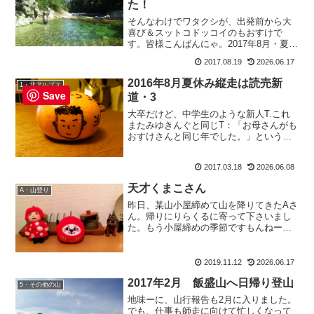
た！
そんなわけでワタクシが、出発前から大
喜び＆スットコドッコイのもおすけで
す。皆様こんばんにゃ。2017年8月・夏の
黒部は最高でした！もう今回もいろんな
2017.08.19
2026.06.17
方に親切にして頂き。天候はいまいちだ
ったのですが、それでも楽しい夏休み縦
2016年8月夏休み縦走は読売新
1・北アルプス
走でした。りらくるの...
Save
道・3
大卒だけど、中学生のような新人T.これ
またみゆきんぐと同じT：「お母さんがも
おすけさんと同じ年でした。」という、
今時の若者である。その彼女の描く絵
が、またすごい。子供が描くようなバラ
2017.03.18
2026.06.08
ンスなのだ。翔坊と仲がよく、しょっち
ゅうイタヅラのしあいっ...
天才くまこさん
A・山登り
昨日、某山小屋締めて山を降りてきたAさ
ん。帰りにりらくるに寄って下さいまし
た。もう小屋締めの季節ですもんねー。
ガッツリお疲れでしたが、今は外界のご
実家でのんびりを満喫してるはず。来年
はどこかの山でお会いしましょう！お疲
2019.11.12
2026.06.17
れの所、お立寄り頂きあ...
2017年2月 飯盛山へ日帰り登山
5・その他の山
地味ーに、山行報告も2月に入りました。
でも、仕事も師走に向けて忙しくなって