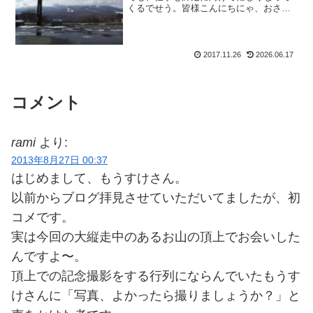
くるでせう。皆様こんにちにゃ、おさる
のもおすけでございます。山も地味ーに
体力つけとかなきゃいけない時期だし、
何かと忙しい。のんびり過ごす、という
選択肢が私には与えられ...
2017.11.26
2026.06.17
コメント
rami
より:
2013年8月27日 00:37
はじめまして、もうすけさん。
以前からブログ拝見させていただいてましたが、初
コメです。
実は今回の大縦走中のあるお山の頂上でお会いした
んですよ〜。
頂上での記念撮影をする行列にならんでいたもうす
けさんに「写真、よかったら撮りましょうか？」と