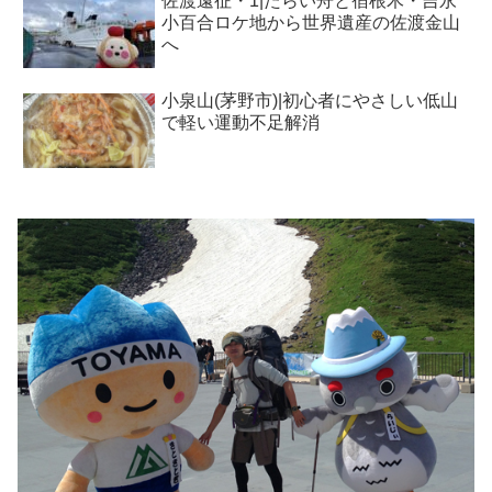
佐渡遠征・1|たらい舟と宿根木・吉永
小百合ロケ地から世界遺産の佐渡金山
へ
小泉山(茅野市)|初心者にやさしい低山
で軽い運動不足解消