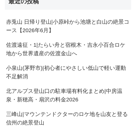
最近の投稿
赤兎山 日帰り登山|小原峠から池塘と白山の絶景コ
ース【2026年6月】
佐渡遠征・1|たらい舟と宿根木・吉永小百合ロケ
地から世界遺産の佐渡金山へ
小泉山(茅野市)|初心者にやさしい低山で軽い運動
不足解消
北アルプス登山口の駐車場有料化まとめ|中房温
泉・新穂高・扇沢の料金2026
三峰山|マウンテンドクターのロケ地を山友と登る
信州の絶景登山