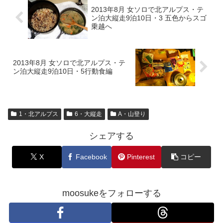
2013年8月 女ソロで北アルプス・テ
ン泊大縦走9泊10日・3 五色からスゴ
乗越へ
2013年8月 女ソロで北アルプス・テ
ン泊大縦走9泊10日・5行動食編
1・北アルプス
6・大縦走
A・山登り
シェアする
X
Facebook
Pinterest
コピー
moosukeをフォローする