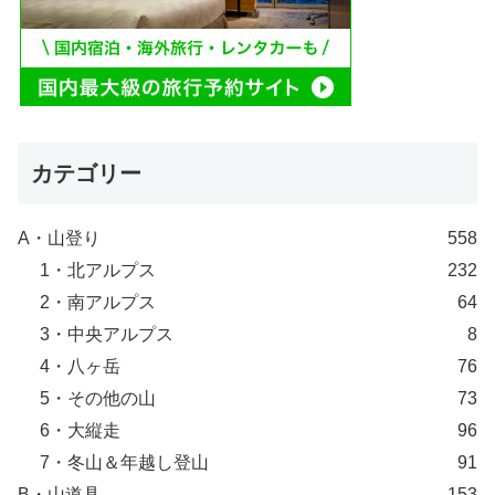
カテゴリー
A・山登り
558
1・北アルプス
232
2・南アルプス
64
3・中央アルプス
8
4・八ヶ岳
76
5・その他の山
73
6・大縦走
96
7・冬山＆年越し登山
91
B・山道具
153