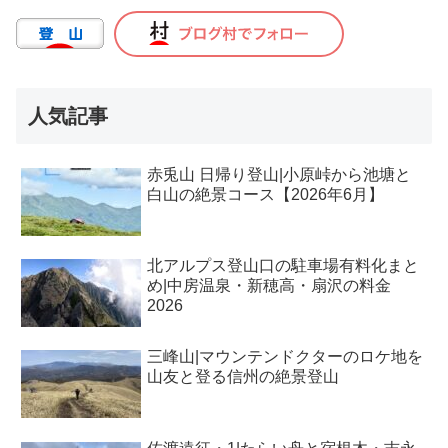
人気記事
赤兎山 日帰り登山|小原峠から池塘と
白山の絶景コース【2026年6月】
北アルプス登山口の駐車場有料化まと
め|中房温泉・新穂高・扇沢の料金
2026
三峰山|マウンテンドクターのロケ地を
山友と登る信州の絶景登山