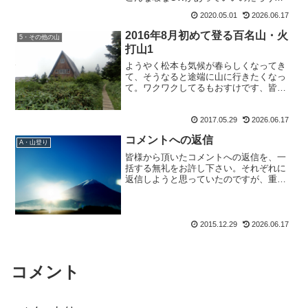
か・・・もはや以前の忙しさに、体がつ
2020.05.01
2026.06.17
いていけないんじゃないかという不安さ
え・・・などと思うはずもなく、暇だか
2016年8月初めて登る百名山・火
5・その他の山
らブログでも書こっか！っ...
打山1
ようやく松本も気候が春らしくなってき
て、そうなると途端に山に行きたくなっ
て。ワクワクしてるもおすけです、皆様
ごきげんよう。やっぱり夏山は楽しい
な。早くいっぱい登りたいな。でもその
2017.05.29
2026.06.17
前に去年の夏山、書かなくち
ゃ。・・・・・どうしてもお尻に火が
コメントへの返信
つ...
A・山登り
皆様から頂いたコメントへの返信を、一
括する無礼をお許し下さい。それぞれに
返信しようと思っていたのですが、重複
する内容多々と感じたためここで皆様に
お応えしたいと思います。コメントへの
返信賛否両論のご意見を頂き、私なりに
改めて考えました。その中...
2015.12.29
2026.06.17
コメント