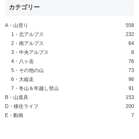
カテゴリー
A・山登り
558
1・北アルプス
232
2・南アルプス
64
3・中央アルプス
8
4・八ヶ岳
76
5・その他の山
73
6・大縦走
96
7・冬山＆年越し登山
91
B・山道具
153
D・移住ライフ
200
E・動画
7