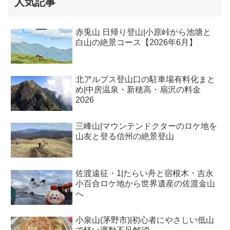
人気記事
赤兎山 日帰り登山|小原峠から池塘と
白山の絶景コース【2026年6月】
北アルプス登山口の駐車場有料化まと
め|中房温泉・新穂高・扇沢の料金
2026
三峰山|マウンテンドクターのロケ地を
山友と登る信州の絶景登山
佐渡遠征・1|たらい舟と宿根木・吉永
小百合ロケ地から世界遺産の佐渡金山
へ
小泉山(茅野市)|初心者にやさしい低山