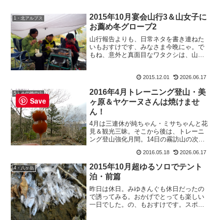
2015年10月宴会山行3＆山女子に
1・北アルプス
お薦め冬グローブ2
山行報告よりも、日常ネタを書き連ねた
いもおすけです、みなさま今晩にゃ。で
もね、意外と真面目なワタクシは、山行
報告途中には出来るだけ他の記事をUPし
たくないんですよ。そもそもカテゴリも
2015.12.01
2026.06.17
山ジャンルですから、多少はいいとして
も山ネタ以上に日常の記...
2016年4月トレーニング登山・美
5・その他の山
Save
ヶ原＆ヤケーヌさんは焼けませ
ん！
4月は三連休が純ちゃん・ミサちゃんと花
見＆観光三昧。そこから後は、トレーニ
ング登山強化月間。14日の霧訪山の次の
休みが、19日のこの美ヶ原登山。たまに
2016.05.18
2026.06.17
仕事帰りにラーメン食べに行ったりもし
て。（みゆきんぐもラーメン好き）松本
2015年10月超ゆるソロでテント
4・八ヶ岳
ではおおぼしが一番...
泊・前篇
昨日は休日。みゆきんぐも休日だったの
で誘ってみる。おかげでとっても楽しい
一日でした。の、もおすけです。スポン
サーリンクさて。こんなにゆるくていい