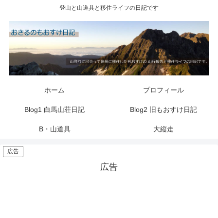
登山と山道具と移住ライフの日記です
ホーム
プロフィール
Blog1 白馬山荘日記
Blog2 旧もおすけ日記
B・山道具
大縦走
広告
広告