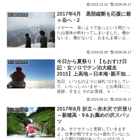
のか？的山行のご報告。いいんです。登
2015.12.14
2026.06.17
るのが目的じゃなかったから。そんな山
行もあっていいよね。では...
2017年4月 黒部縦断を応援に爺
1・北アルプス
ヶ岳へ・2
イヤーー、長いようであっという間だっ
た山連休が終わってしまいました。働か
ないと。働かないと、おまんま食い上げ
ですからね。あーでも楽しかったー。楽
しい時間は、あっという間ですな。次の
2018.02.09
2026.06.17
お休みが楽しみです。2017年4月 黒部縦
断を応援に爺ヶ岳へ...
今日から夏祭り！【もおすけ日
1・北アルプス
記・女ソロでテン泊大縦走
2015】上高地～日本海･親不知ま
で15鹿島槍ヶ岳～五竜山荘
先日、いつものように値札つけをしてい
て、いらっしゃいませ～、とお客様にご
挨拶。すると そのお客様、ｋ：「・・・
何処でお会いしたか、覚えてま
2015.09.11
2026.06.17
す？」！！！覚えていますとも！あの水
晶小屋への歩荷で、足を捻挫した時にす
2017年8月 折立～赤木沢で沢登り
1・北アルプス
れ違ったお兄さん！その時の様子...
～新穂高・9＆お薦めの沢スパッ
ツ
さあ。サクサクっと更新していきます
よ、仕事が暇ですから(＝疲れていない)。
こんな暇なGWがあっていいのだろう