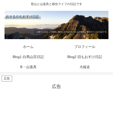
登山と山道具と移住ライフの日記です
ホーム
プロフィール
Blog1 白馬山荘日記
Blog2 旧もおすけ日記
B・山道具
大縦走
広告
広告