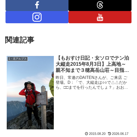
関連記事
【もおすけ日記・女ソロでテン泊
1・北アルプス
大縦走2015年8月3日】上高地～
親不知まで３穂高岳山荘～目指せ
大キレット通過！
昨日、常連のDAITENさんが、ご来店 ご
登場。D：「で、大縦走は○○で△△だか
ら、□□までを行ったんでしょ？」おお
ぅ。なんて深い読み。続けてDAITENさん
は仰る。D：「私の予想では、8割の可能
性で奥穂周辺でリタイア、・・・」なぬ
ーーーー...
2015.08.20
2026.06.17