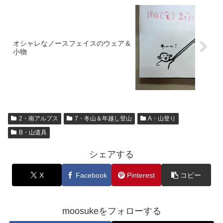
オシャレなノースフェイスのウェア＆
小物
2・南アルプス
7・冬山＆年越し登山
A・山登り
B・山道具
シェアする
X
Facebook
Pinterest
コピー
moosukeをフォローする