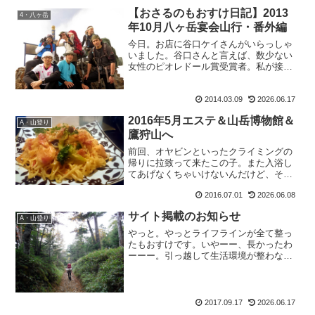
【おさるのもおすけ日記】2013
4・八ヶ岳
年10月八ヶ岳宴会山行・番外編
今日。お店に谷口ケイさんがいらっしゃ
いました。谷口さんと言えば、数少ない
女性のピオレドール賞受賞者。私が接客
していなかったら、握手して頂きたかっ
たわー。だって、いっぱいパワーを頂け
2014.03.09
2026.06.17
そうじゃないですか。でも、残念ながら
声を掛ける時間がなく、出...
2016年5月エステ＆山岳博物館＆
A・山登り
鷹狩山へ
前回、オヤビンといったクライミングの
帰りに拉致って来たこの子。また入浴し
てあげなくちゃいけないんだけど、その
まんま。コーヒーのシミがついたま
2016.07.01
2026.06.08
ま。・・・早く洗ってあげないと。ん
で、今日は天気の悪かった5月の休日。ま
サイト掲載のお知らせ
たしてもこの人と遊んできまし...
A・山登り
やっと。やっとライフラインが全て整っ
たもおすけです。いやーー、長かったわ
ーーー。引っ越して生活環境が整わない
と、やっぱり落ち着けない。しかも唯一
の通信機器であるネット環境が一番最後
とは。コレには、ほんと辟易しました。
TVもオーディオもラジオ...
2017.09.17
2026.06.17