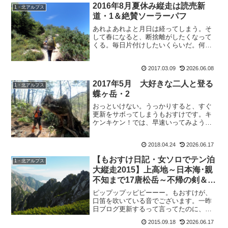
2016年8月夏休み縦走は読売新
1・北アルプス
道・1＆絶賛ソーラーパフ
あれよあれよと月日は経ってしまう。そ
して春になると、断捨離がしたくなって
くる。毎日片付けしたいくらいだ。何故
だろう。そして、「こんな事してないで
ブログ更新しなさいよアンタ。」と心で
2017.03.09
2026.06.08
自分にツッコミを入れてしまう。皆様お
ぱよう、おさるのもおすけ...
2017年5月 大好きな二人と登る
1・北アルプス
蝶ヶ岳・2
おっといけない。うっかりすると、すぐ
更新をサボってしまうもおすけです。キ
ケンキケン！では、早速いってみよう！
2017年5月 大好きな二人と登る蝶ヶ岳・
22017年5月20日 快晴3人揃って家を出
2018.04.24
2026.06.17
る。快晴の中、大好きなリオ吉ちゃん＆
tamaさ...
【もおすけ日記・女ソロでテン泊
1・北アルプス
大縦走2015】上高地～日本海･親
不知まで17唐松岳～不帰の剣＆久
し振りの買い物！ウェア編
ピップップッピピーーー。もおすけが、
口笛を吹いている音でございます。一昨
日ブログ更新するって言ってたのに、し
なかったのはどこの誰？・・・・・。し
2015.09.18
2026.06.17
ーーーらない、っと。と、トボケて口笛