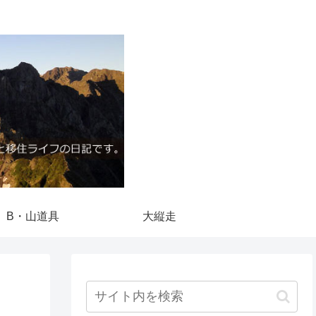
B・山道具
大縦走