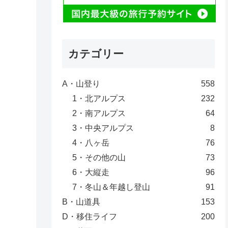
カテゴリー
A・山登り
558
1・北アルプス
232
2・南アルプス
64
3・中央アルプス
8
4・八ヶ岳
76
5・その他の山
73
6・大縦走
96
7・冬山＆年越し登山
91
B・山道具
153
D・移住ライフ
200