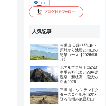
人気記事
赤兎山 日帰り登山|小
原峠から池塘と白山の
絶景コース【2026年6
月】
北アルプス登山口の駐
車場有料化まとめ|中房
温泉・新穂高・扇沢の
料金2026
三峰山|マウンテンドク
ターのロケ地を山友と
登る信州の絶景登山