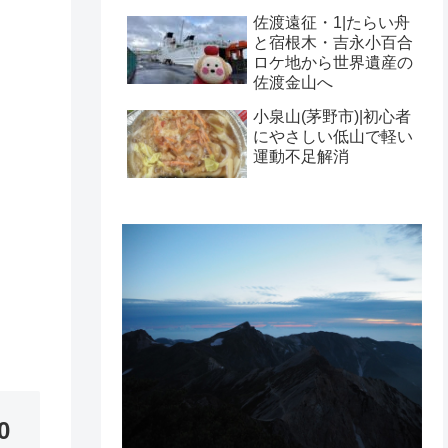
佐渡遠征・1|たらい舟
と宿根木・吉永小百合
ロケ地から世界遺産の
佐渡金山へ
小泉山(茅野市)|初心者
にやさしい低山で軽い
運動不足解消
0