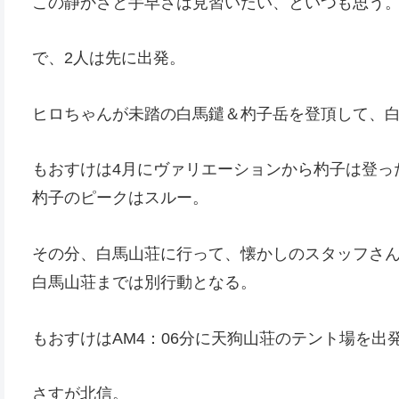
この静かさと手早さは見習いたい、といつも思う
で、2人は先に出発。
ヒロちゃんが未踏の白馬鑓＆杓子岳を登頂して、
もおすけは4月にヴァリエーションから杓子は登っ
杓子のピークはスルー。
その分、白馬山荘に行って、懐かしのスタッフさ
白馬山荘までは別行動となる。
もおすけはAM4：06分に天狗山荘のテント場を出
さすが北信。