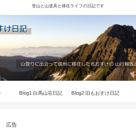
登山と山道具と移住ライフの日記です
ル
Blog1 白馬山荘日記
Blog2 旧もおすけ日記
広告