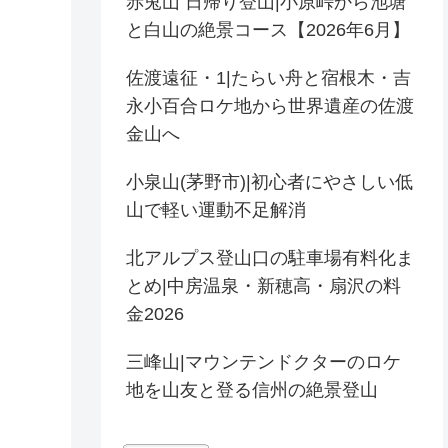
赤兎山 日帰り登山|小原峠から池塘
と白山の絶景コース【2026年6月】
佐渡遠征・1|たらい舟と宿根木・吉
永小百合ロケ地から世界遺産の佐渡
金山へ
小泉山(茅野市)|初心者にやさしい低
山で軽い運動不足解消
北アルプス登山口の駐車場有料化ま
とめ|中房温泉・新穂高・扇沢の料
金2026
三峰山|マウンテンドクターのロケ
地を山友と登る信州の絶景登山