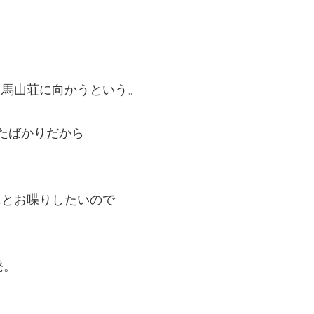
。
白馬山荘に向かうという。
たばかりだから
んとお喋りしたいので
発。