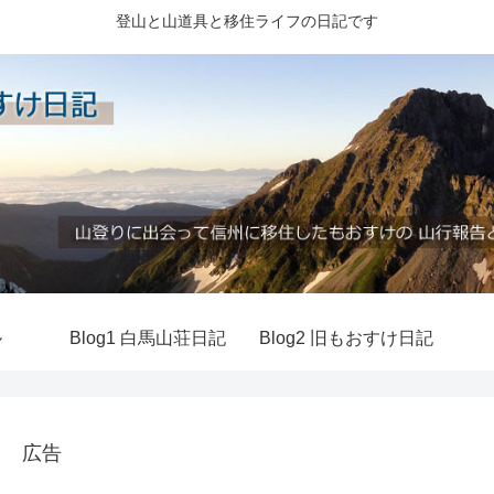
登山と山道具と移住ライフの日記です
ル
Blog1 白馬山荘日記
Blog2 旧もおすけ日記
広告