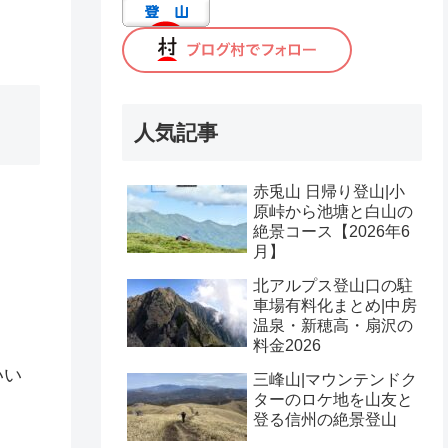
人気記事
赤兎山 日帰り登山|小
原峠から池塘と白山の
絶景コース【2026年6
月】
北アルプス登山口の駐
車場有料化まとめ|中房
温泉・新穂高・扇沢の
料金2026
いい
三峰山|マウンテンドク
ターのロケ地を山友と
登る信州の絶景登山