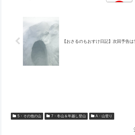
【おさるのもおすけ日記】次回予告は
5・その他の山
7・冬山＆年越し登山
A・山登り