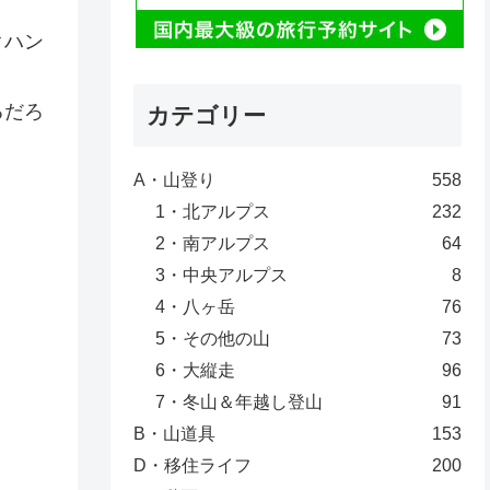
クハン
るだろ
カテゴリー
A・山登り
558
1・北アルプス
232
2・南アルプス
64
3・中央アルプス
8
4・八ヶ岳
76
5・その他の山
73
6・大縦走
96
7・冬山＆年越し登山
91
B・山道具
153
D・移住ライフ
200