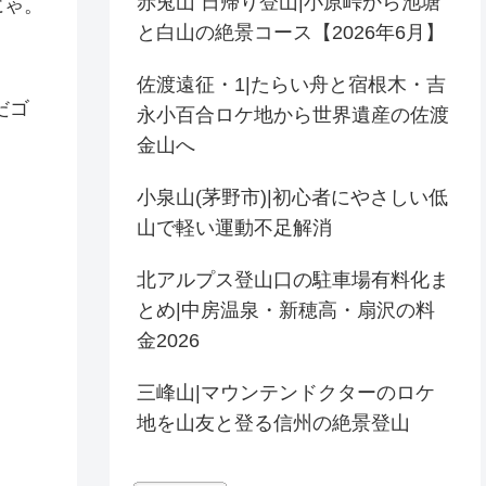
赤兎山 日帰り登山|小原峠から池塘
にゃ。
と白山の絶景コース【2026年6月】
佐渡遠征・1|たらい舟と宿根木・吉
だゴ
永小百合ロケ地から世界遺産の佐渡
金山へ
小泉山(茅野市)|初心者にやさしい低
山で軽い運動不足解消
北アルプス登山口の駐車場有料化ま
とめ|中房温泉・新穂高・扇沢の料
金2026
三峰山|マウンテンドクターのロケ
地を山友と登る信州の絶景登山