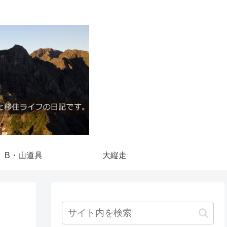
B・山道具
大縦走