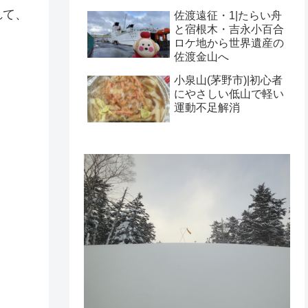
れて、
佐渡遠征・1|たらい舟
と宿根木・吉永小百合
ロケ地から世界遺産の
佐渡金山へ
小泉山(茅野市)|初心者
にやさしい低山で軽い
運動不足解消