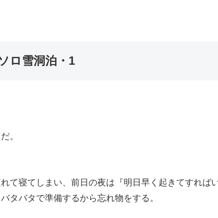
のソロ雪洞泊・1
メだ。
疲れて寝てしまい、前日の夜は『明日早く起きてすれば
、バタバタで準備するから忘れ物をする。