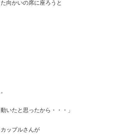
った向かいの席に座ろうと
た。
り動いたと思ったから・・・」
たカップルさんが