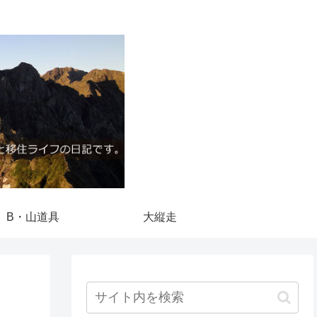
B・山道具
大縦走