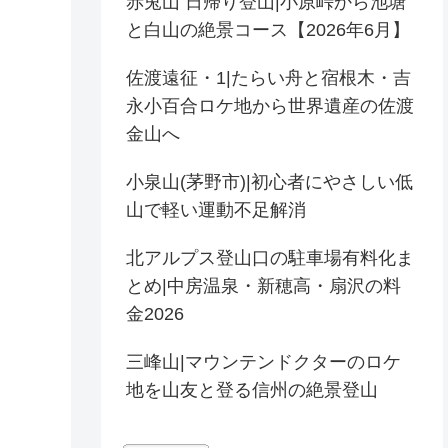
赤兎山 日帰り登山|小原峠から池塘
と白山の絶景コース【2026年6月】
佐渡遠征・1|たらい舟と宿根木・吉
永小百合ロケ地から世界遺産の佐渡
金山へ
小泉山(茅野市)|初心者にやさしい低
山で軽い運動不足解消
北アルプス登山口の駐車場有料化ま
とめ|中房温泉・新穂高・扇沢の料
金2026
三峰山|マウンテンドクターのロケ
地を山友と登る信州の絶景登山