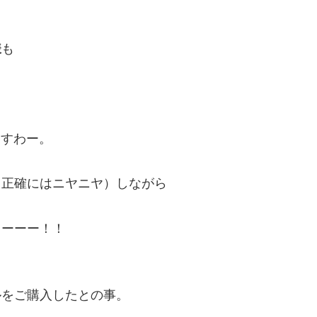
様
も
出すわー。
（正確にはニヤニヤ）しながら
よーーー！！
ルをご購入したとの事。