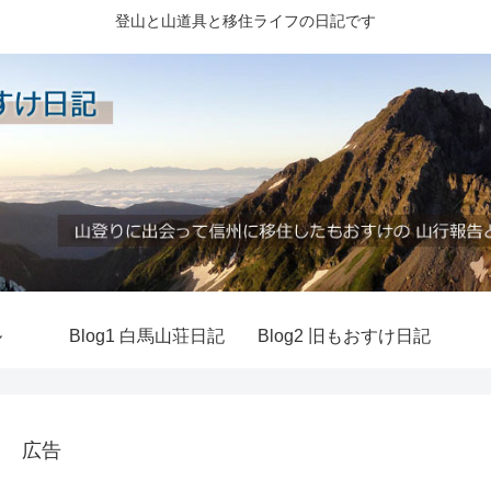
登山と山道具と移住ライフの日記です
ル
Blog1 白馬山荘日記
Blog2 旧もおすけ日記
広告