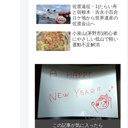
佐渡遠征・1|たらい舟
と宿根木・吉永小百合
ロケ地から世界遺産の
佐渡金山へ
小泉山(茅野市)|初心者
にやさしい低山で軽い
運動不足解消
この記事が気に入ったら