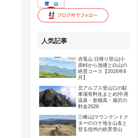
人気記事
赤兎山 日帰り登山|小
原峠から池塘と白山の
絶景コース【2026年6
月】
北アルプス登山口の駐
車場有料化まとめ|中房
温泉・新穂高・扇沢の
料金2026
三峰山|マウンテンドク
ターのロケ地を山友と
登る信州の絶景登山