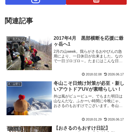
関連記事
2017年4月 黒部横断を応援に爺
1・北アルプス
ヶ岳へ1
2月の山week。我らがさるおやびんの急
用により、一日休日が出来ました。なの
で一日ゴロゴロ～。たまにはこんな日も
いいよね。で、更新はサクサクしていき
ますよ。さぶちゃん＆さんぱっちんと残
2018.02.08
2026.06.17
雪の爺ヶ岳山行です。2017年4月 黒部縦
断を応援に爺ヶ...
冬山こそ日焼け対策が必至・新し
A・山登り
いアウトドアUVが素晴らしい！
外は風がビュービュー。でもまた明日は
山なんだな。ふかーい時間に今晩にゃ、
おさるのもおすけでございます。冬山こ
そ日焼け対策が必至・新しいアウトドア
UVが素晴らしい！先日、そろそろなくな
2018.01.29
2026.06.17
りつつある日焼け止め・アウトドアUVを
買おうとネットで検索...
【おさるのもおすけ日記】
4・八ヶ岳