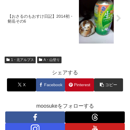
【おさるのもおすけ日記】2014初・
剱岳その6
1・北アルプス
A・山登り
シェアする
X
Facebook
Pinterest
コピー
moosukeをフォローする