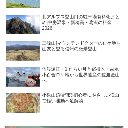
北アルプス登山口の駐車場有料化まと
め|中房温泉・新穂高・扇沢の料金
2026
三峰山|マウンテンドクターのロケ地を
山友と登る信州の絶景登山
佐渡遠征・1|たらい舟と宿根木・吉永
小百合ロケ地から世界遺産の佐渡金山
へ
小泉山(茅野市)|初心者にやさしい低山
で軽い運動不足解消