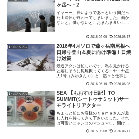
の先、山の予定がひとっつ...
ヶ岳へ・2
イヤーー、長いようであっという間だっ
た山連休が終わってしまいました。働か
ないと。働かないと、おまんま食い上げ
ですからね。あーでも楽しかったー。楽
しい時間は、あっという間ですな。次の
2018.02.09
2026.06.17
お休みが楽しみです。2017年4月 黒部縦
断を応援に爺ヶ岳へ...
2016年4月ソロで爺ヶ岳南尾根へ
1・北アルプス
日帰り登山＆夏に向け準備！日焼
け対策
最近アタシは忙しいです。私を見かける
と嬉しそうに尻尾振ってくるニヤニヤ星
人1号（みゆきんぐ）と、黙々と仕事しな
がら、でも山の話になると止まらないニ
2016.05.19
2026.06.08
ヤニヤ星人2号（翔坊）。2人のお子ちゃ
まに仕事教えつつ、検品したりの毎日
SEA 【もおすけ日記】TO
1・北アルプス
で。商品もドカッと入荷...
SUMMIT(シートゥサミット)サー
モライトリアクター
ちょっと前にお客様のｔａｍａさんが差
し入れを持ってきて下さいました。それ
は可愛いニャンコのマシュマロ。開けた
途端、「わーかわいいーー、アタシこ
2015.05.08
2026.06.17
れ！」と、食べたいニャンコにキープの
サインを。 開封者の特権ね。その時ちょ