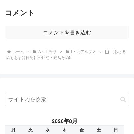
うど部屋に入ってきた、フ...
コメント
コメントを書き込む
ホーム
A・山登り
1・北アルプス
【おさる
のもおすけ日記】2014初・剱岳その5
2026年8月
月
火
水
木
金
土
日