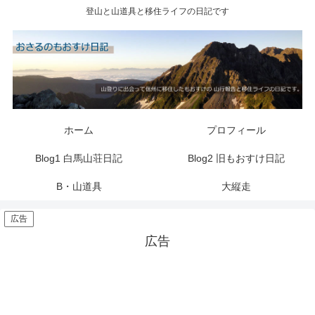
登山と山道具と移住ライフの日記です
ホーム
プロフィール
Blog1 白馬山荘日記
Blog2 旧もおすけ日記
B・山道具
大縦走
広告
広告