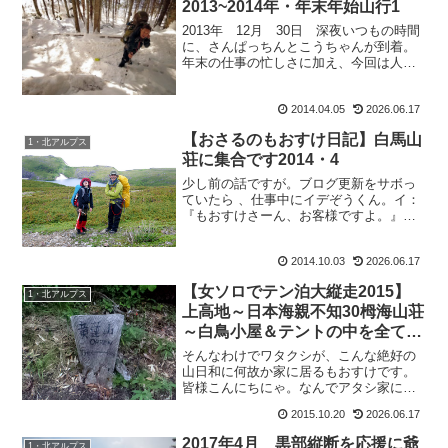
2013~2014年・年末年始山行1
2013年 12月 30日 深夜いつもの時間
に、さんぱっちんとこうちゃんが到着。
年末の仕事の忙しさに加え、今回は人数
が多いから買い出しの量も半端じゃな
い。だって、年末年始だもの。山の上で
2014.04.05
2026.06.17
御馳走食べたいじゃない。だから野菜も
の＆おつまみの買出...
【おさるのもおすけ日記】白馬山
1・北アルプス
荘に集合です2014・4
少し前の話ですが。ブログ更新をサボっ
ていたら 、仕事中にイデぞうくん。イ：
『もおすけさーん、お客様ですよ。』
と、接客中に呼ぶので振り返ると、常連
のお客様・DAITENさんが。D：『最近、
2014.10.03
2026.06.17
ブログ更新されてないから大丈夫かなと
思ってさ。いや無事...
【女ソロでテン泊大縦走2015】
1・北アルプス
上高地～日本海親不知30栂海山荘
～白鳥小屋＆テントの中を全て公
開
そんなわけでワタクシが、こんな絶好の
山日和に何故か家に居るもおすけです。
皆様こんにちにゃ。なんでアタシ家に居
るんだ？それはブログを書くためです。
2015.10.20
2026.06.17
偉いぞアタシ。とか言っちゃって、ブロ
グはこまめに更新してても実はなんとこ
2017年4月 黒部縦断を応援に爺
1・北アルプス