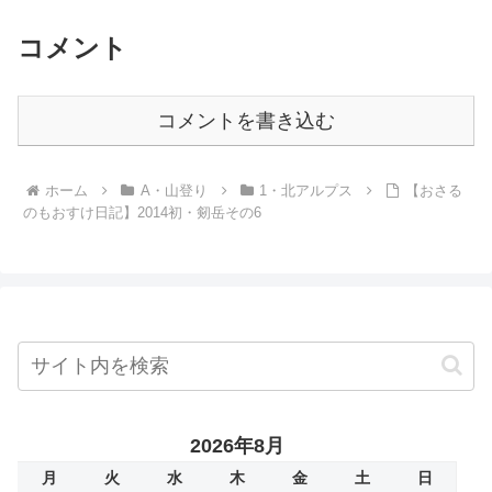
コメント
コメントを書き込む
ホーム
A・山登り
1・北アルプス
【おさる
のもおすけ日記】2014初・剱岳その6
2026年8月
月
火
水
木
金
土
日