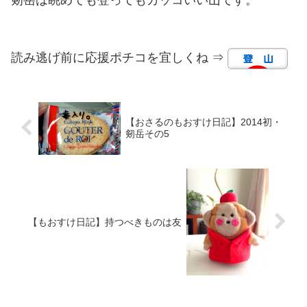
読み逃げ前に応援ポチコを宜しくね ⇒
【おさるのもおすけ日記】2014初・
剱岳その5
【もおすけ日記】持つべきものは友