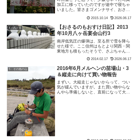
加工に移っていたのですが途中で寝ちゃ
いました。皆さまゴメンナサイ、おさる
のもおすけでございます。なので早速、
2015.10.14
2026.06.17
本日もタイムトライアル。出来るところ
まで。27番目の今日は、さわがに山から
【おさるのもおすけ日記】2013
4・八ヶ岳
の続きです。【もおすけ...
年10月八ヶ岳宴会山行3
南岸低気圧の爆弾は、至る所で雪を降ら
せた様で。ここ信州はもとより関西・関
東地方も積もったそうで、さぶちゃんか
らはこんなメールが。さ：『こっちはプ
2014.02.17
2026.06.17
チパニックだよー。』まあ除雪車が少な
い関東ならそうでしょう。一緒に、こん
2016年6月メルヘンの苗場山・3
5・その他の山
な写真まで。うわ、これも...
＆縦走に向けて買い物報告
まずい。大縦走じゃないからって、つい
気が緩んでいますが。また買い物やらな
んやら準備しないと、直前になって大慌
てするのよね。わかっているのに、その
直前にならないと準備できないのはこの
私。皆さまおぱよう、おさるのもおすけ
でございます。でもでも、...