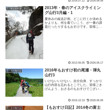
2016.07.22
2026.06.08
2013年・春のアイスクライミン
7・冬山＆年越し登山
グ山行3月編・1
夏休みの縦走計画。どこに行くか決める
かよりも、何を着ていこう、が一番の課
題だったりするもおすけです。皆様こん
ばんにゃ。ええ。周りはすっかり忘れが
ちになっておりますが、これでももおす
け、オンナなのですよー。（ここで地味
に主張）どこのテント場に...
2013.06.05
2026.06.17
2016年もおすけ初の尾瀬・弾丸
5・その他の山
山行3
いけないいけない。自分自身、すっかり
山行内容を忘れるとこでした。皆様ごき
げんよう、おさるのもおすけでございま
す。先日は雨の合間を縫ってSさんが再訪
して下さって。残念ながら雲ノ平へは行
2016.10.19
2026.06.08
けなかったそうですが、水晶岳へは登れ
たとか。今年は秋の長雨...
【もおすけ日記】2014冬の富士
5・その他の山