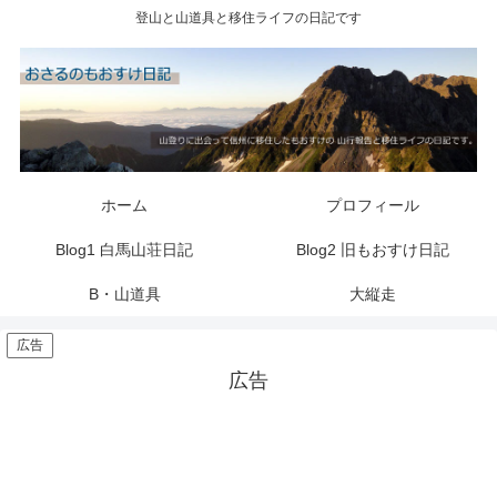
登山と山道具と移住ライフの日記です
ホーム
プロフィール
Blog1 白馬山荘日記
Blog2 旧もおすけ日記
B・山道具
大縦走
広告
広告