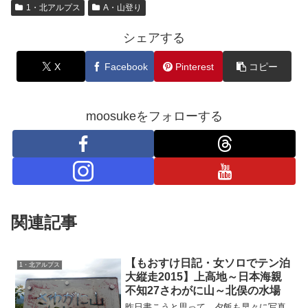
1・北アルプス
A・山登り
シェアする
X
Facebook
Pinterest
コピー
moosukeをフォローする
関連記事
【もおすけ日記・女ソロでテン泊
1・北アルプス
大縦走2015】上高地～日本海親
不知27さわがに山～北俣の水場
昨日書こうと思って、夕飯も早々に写真