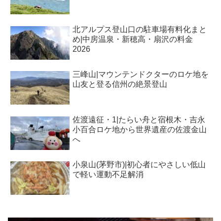
北アルプス登山口の駐車場有料化まと
め|中房温泉・新穂高・扇沢の料金
2026
三峰山|マウンテンドクターのロケ地を
山友と登る信州の絶景登山
佐渡遠征・1|たらい舟と宿根木・吉永
小百合ロケ地から世界遺産の佐渡金山
へ
小泉山(茅野市)|初心者にやさしい低山
で軽い運動不足解消