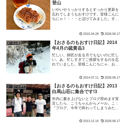
登山
いやいやうっかりするとすっかり更新を
忘れてしまうもおすけです。皆様こんに
ちにゃ！・・・とぼけてみました。すみ
ません。でも、捨てる神あれば拾う神あ
り。一昨日、まじめに仕事していたら
（たまにはね）レインウェアの洗剤につ
2015.04.28
2026.06.17
いて尋ねられたお客様。散々...
【おさるのもおすけ日記】2014
4・八ヶ岳
年4月の硫黄岳3
忙しい。師匠が走る月でもないのに忙し
い。あ、忙しすぎてご挨拶をするのを忘
れていました。皆様こんにちにゃ、おさ
るのもおすけでございます。連休が珍し
く4回もあった5月は、雨で山行があまり
2014.07.11
2026.06.17
出来なかったのに、7日しかない6月の休
日は9割が山へ（つま...
【おさるのもおすけ日記】2013
1・北アルプス
白馬山荘に集合です!3
年内に書き上げないとブログ辞めます宣
言したら、こうちゃんからメール。こ：
『ブログ、今年で終わってしまうみたい
で 大層残念でございます。』ちょっとー
ーーー。誰が終わらすって言ったのよ
2013.12.14
2026.06.17
っ！こうして寝る間も削って 書いてるで
しょーーー!?誰に頼ま...