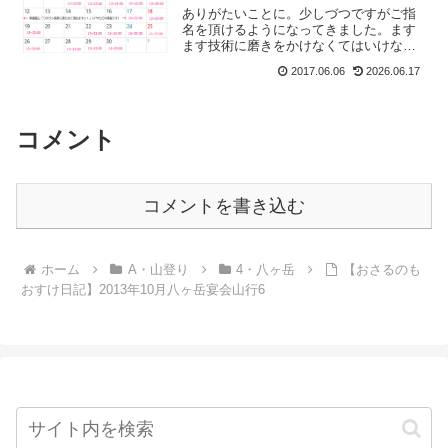
ありがたいことに。少しづつですがご指
名を頂けるようになってきました。ます
ます技術に磨きをかけなくてはいけない
と思うこの頃。そう言えば、最近「頭を
2017.06.06
2026.06.17
少し揉みほぐして下さい」ってお客様が
多いのですがこれって気候と気圧の変化
が激しいからかなぁ。で、...
コメント
コメントを書き込む
ホーム
A・山登り
4・八ヶ岳
【おさるのも
おすけ日記】2013年10月八ヶ岳宴会山行6