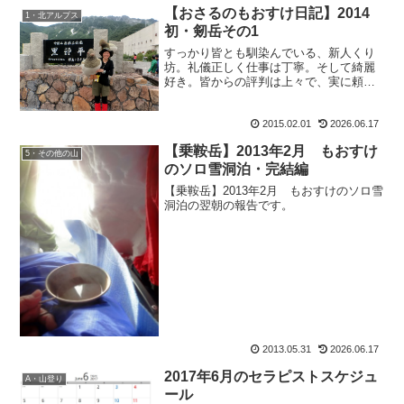
ので下山して翌々日は筋肉痛治しのため
【おさるのもおすけ日記】2014
1・北アルプス
再び里山へ。楽しいGWで...
初・剱岳その1
すっかり皆とも馴染んでいる、新人くり
坊。礼儀正しく仕事は丁寧。そして綺麗
好き。皆からの評判は上々で、実に頼も
しいのはいいのだが。私を呼ぶ時、毎回
呼び方を変えているのは何故か。『親
2015.02.01
2026.06.17
分』『親方』まではまぁ良しとしよう
（していいのか？）。でも、先...
【乗鞍岳】2013年2月 もおすけ
5・その他の山
のソロ雪洞泊・完結編
【乗鞍岳】2013年2月 もおすけのソロ雪
洞泊の翌朝の報告です。
2013.05.31
2026.06.17
2017年6月のセラピストスケジュ
A・山登り
ール