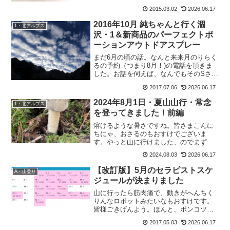
2015.03.02
2026.06.17
2016年10月 純ちゃんと行く涸
1・北アルプス
沢・1＆新商品のパーフェクトポ
ーションアウトドアスプレー
まだ6月の頃の話。なんと来来月のりらく
るの予約（つまり8月！)の電話を頂きま
した。お話を伺えば、なんでもそのSさん
ははるばる九州からお越しになるとか。
2017.07.06
2026.06.17
そしてそして、初の北アルプスだとか。
それを聞いただけで、もおすけが一人勝
2024年8月1日・夏山山行・常念
1・北アルプス
手にテンション上が...
を登ってきました！前編
溶けるような暑さですね。皆さまこんに
ちにゃ、おさるのもおすけでございま
す。やっと山に行けました、のでまずは
ご報告を。2024年8月1日・夏山山行・常
2024.08.03
2026.06.17
念を登ってきました！実に1.5ヶ月ぶりの
テント泊。仕事を終えて、パッキングし
【改訂版】5月のセラピストスケ
A・山登り
て片付けて。荷物...
ジュールが決まりました
山に行ったら筋肉痛で、動きがへんちく
りんなロボットみたいなもおすけです。
皆様ごきげんよう。ほんと、ポンコツな
ロボットです。初日は天候大荒れで恐怖
2017.05.03
2026.06.17
でしたが、翌日は快晴。で、仕事がある