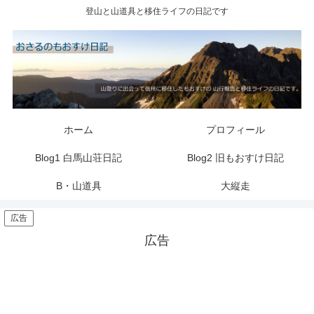
登山と山道具と移住ライフの日記です
ホーム
プロフィール
Blog1 白馬山荘日記
Blog2 旧もおすけ日記
B・山道具
大縦走
広告
広告