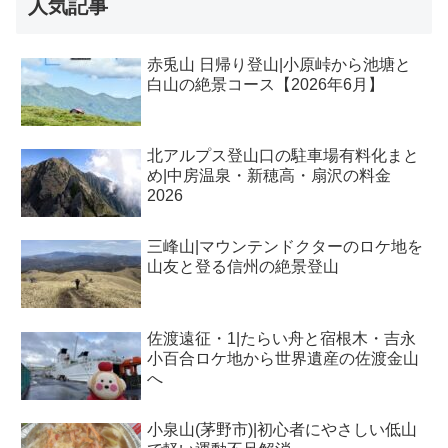
人気記事
赤兎山 日帰り登山|小原峠から池塘と
白山の絶景コース【2026年6月】
北アルプス登山口の駐車場有料化まと
め|中房温泉・新穂高・扇沢の料金
2026
三峰山|マウンテンドクターのロケ地を
山友と登る信州の絶景登山
佐渡遠征・1|たらい舟と宿根木・吉永
小百合ロケ地から世界遺産の佐渡金山
へ
小泉山(茅野市)|初心者にやさしい低山