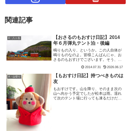
関連記事
【おさるのもおすけ日記】2014
4・八ヶ岳
年６月弾丸テント泊・後編
鳴りもの入り、というか。この人自体が
鳴りものなのよ。皆様こんばんにゃ、お
さるのもおすけでございます。そう、こ
の人とはもちろん まもちゃん。賑やかで
2014.07.31
2026.06.17
す。この人と喋っていると、会話が途切
れる事がない。しかも被るかぶる。て言
【もおすけ日記】持つべきものは
A・山登り
うか、どーーしても手短...
友
もおすけです。山を降り、そのまま次の
山へ向かう予定でしたが松本は雨。濡れ
て次のテント場に行っても凍るだけだし
眠いし、で最初に話してた可能性通り
の、とりあえず今日はやめとくわメー
ル。明日、行けそうなら参加するねと伝
えたものの、夜からの雪。更に...