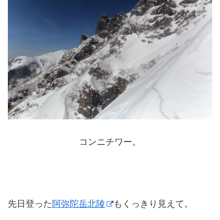
コンニチワー。
先日登った
阿弥陀岳北陵
もくっきり見えて。