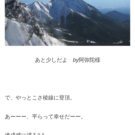
あと少しだよ
by
阿弥陀様
で、やっとこさ稜線に登頂。
あーーー、平らって幸せだーー。