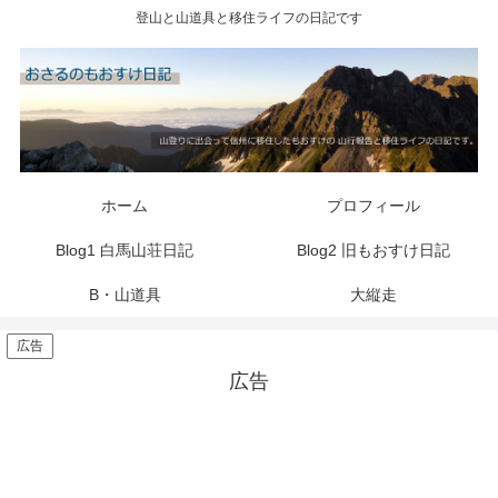
登山と山道具と移住ライフの日記です
ホーム
プロフィール
Blog1 白馬山荘日記
Blog2 旧もおすけ日記
B・山道具
大縦走
広告
広告