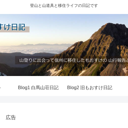
登山と山道具と移住ライフの日記です
ル
Blog1 白馬山荘日記
Blog2 旧もおすけ日記
広告