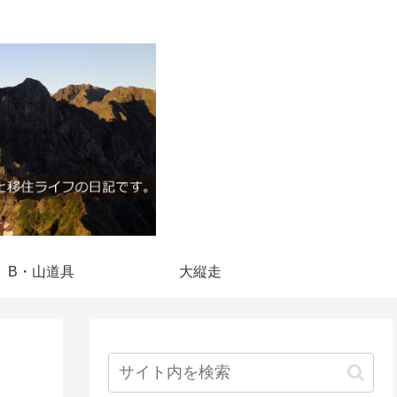
B・山道具
大縦走