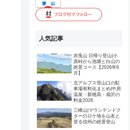
人気記事
赤兎山 日帰り登山|小
原峠から池塘と白山の
絶景コース【2026年6
月】
北アルプス登山口の駐
車場有料化まとめ|中房
温泉・新穂高・扇沢の
料金2026
三峰山|マウンテンドク
ターのロケ地を山友と
登る信州の絶景登山