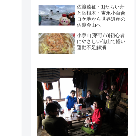
佐渡遠征・1|たらい舟
と宿根木・吉永小百合
ロケ地から世界遺産の
佐渡金山へ
小泉山(茅野市)|初心者
にやさしい低山で軽い
運動不足解消