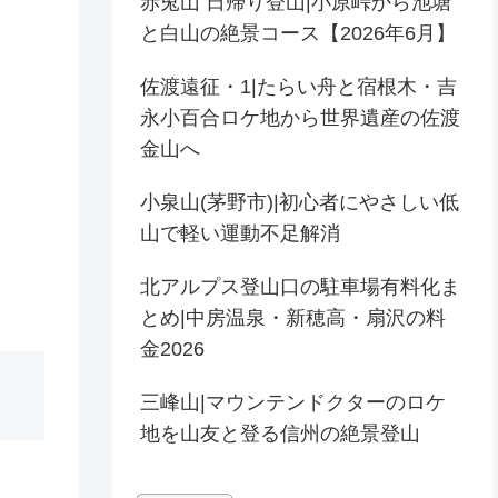
赤兎山 日帰り登山|小原峠から池塘
と白山の絶景コース【2026年6月】
佐渡遠征・1|たらい舟と宿根木・吉
永小百合ロケ地から世界遺産の佐渡
金山へ
小泉山(茅野市)|初心者にやさしい低
山で軽い運動不足解消
北アルプス登山口の駐車場有料化ま
とめ|中房温泉・新穂高・扇沢の料
金2026
三峰山|マウンテンドクターのロケ
地を山友と登る信州の絶景登山