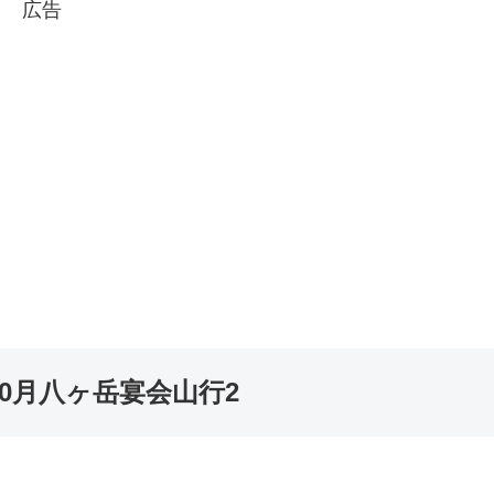
広告
10月八ヶ岳宴会山行2