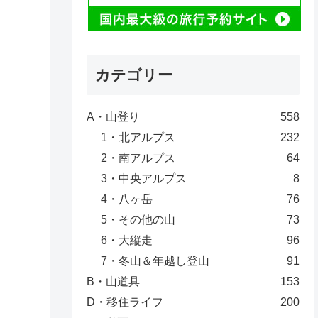
カテゴリー
A・山登り
558
1・北アルプス
232
2・南アルプス
64
3・中央アルプス
8
4・八ヶ岳
76
5・その他の山
73
6・大縦走
96
7・冬山＆年越し登山
91
B・山道具
153
D・移住ライフ
200