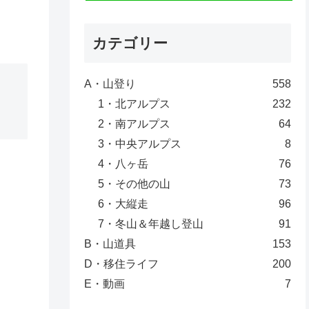
カテゴリー
A・山登り
558
1・北アルプス
232
2・南アルプス
64
3・中央アルプス
8
4・八ヶ岳
76
5・その他の山
73
6・大縦走
96
7・冬山＆年越し登山
91
B・山道具
153
D・移住ライフ
200
E・動画
7