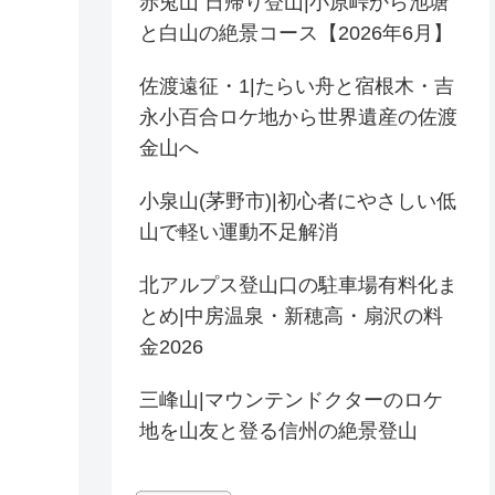
赤兎山 日帰り登山|小原峠から池塘
と白山の絶景コース【2026年6月】
佐渡遠征・1|たらい舟と宿根木・吉
永小百合ロケ地から世界遺産の佐渡
金山へ
小泉山(茅野市)|初心者にやさしい低
山で軽い運動不足解消
北アルプス登山口の駐車場有料化ま
とめ|中房温泉・新穂高・扇沢の料
金2026
三峰山|マウンテンドクターのロケ
地を山友と登る信州の絶景登山