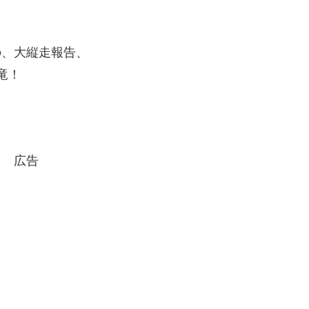
の、大縦走報告、
竜！
広告