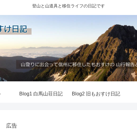
登山と山道具と移住ライフの日記です
ル
Blog1 白馬山荘日記
Blog2 旧もおすけ日記
広告