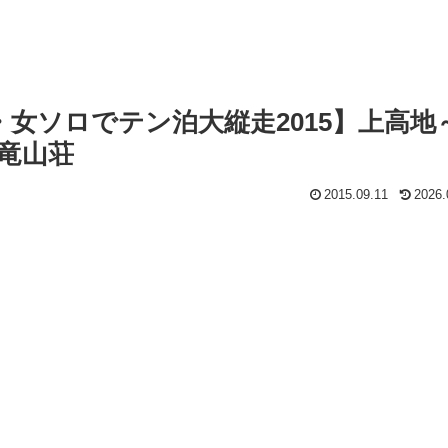
女ソロでテン泊大縦走2015】上高地
五竜山荘
2015.09.11
2026.
」