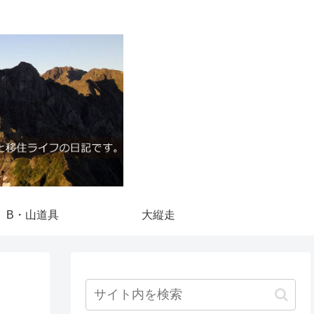
B・山道具
大縦走