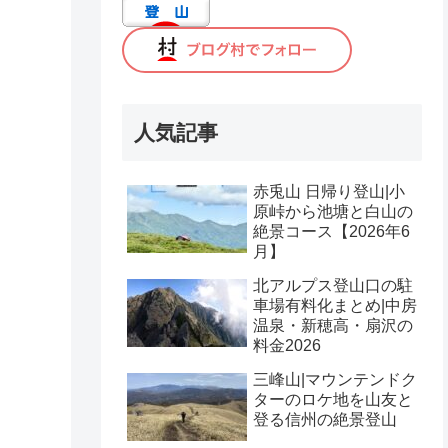
人気記事
赤兎山 日帰り登山|小
原峠から池塘と白山の
絶景コース【2026年6
月】
北アルプス登山口の駐
車場有料化まとめ|中房
温泉・新穂高・扇沢の
料金2026
三峰山|マウンテンドク
ターのロケ地を山友と
登る信州の絶景登山