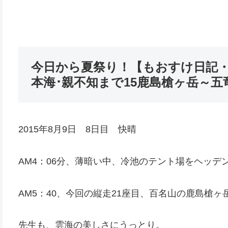
今日から夏祭り！【もおすけ日記・
本海･親不知まで15鹿島槍ヶ岳～五
2015年8月9日 8日目 快晴
AM4：06分、薄暗い中、冷池のテント場をヘッデ
AM5：40、今回の縦走21座目、百名山の鹿島槍
先生も、雲海の美しさにうっとり。