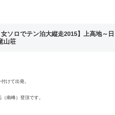
女ソロでテン泊大縦走2015】上高地～日
竜山荘
ン付けて出発。
ヶ岳（南峰）登頂です。