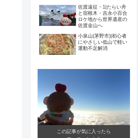
佐渡遠征・1|たらい舟
と宿根木・吉永小百合
ロケ地から世界遺産の
佐渡金山へ
小泉山(茅野市)|初心者
にやさしい低山で軽い
運動不足解消
この記事が気に入ったら