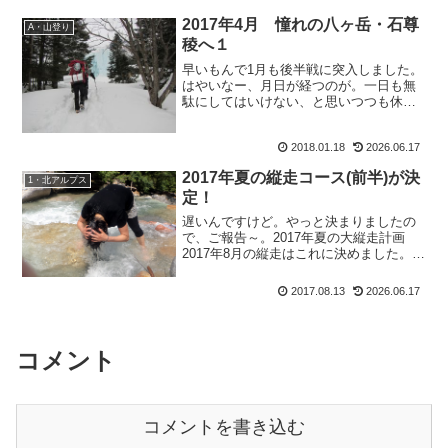
ナが上手いこと取っちゃ...
2017年4月 憧れの八ヶ岳・石尊
A・山登り
稜へ１
早いもんで1月も後半戦に突入しました。
はやいなー、月日が経つのが。一日も無
駄にしてはいけない、と思いつつも休日
の朝はぐうたらしてしまう。今回は二日
目の今日が雨予報だったので、山は中
2018.01.18
2026.06.17
止。家でゴロゴロ＆ブログ更新ってわけ
ですわ。いかん、いかん。...
2017年夏の縦走コース(前半)が決
1・北アルプス
定！
遅いんですけど。やっと決まりましたの
で、ご報告～。2017年夏の大縦走計画
2017年8月の縦走はこれに決めました。
15日・・・職場から富山へ直行！初の北
陸新幹線だー！16日・・・折立から薬師
2017.08.13
2026.06.17
のテン場を越えて薬師沢小屋泊。初の折
立が嬉しい！1...
コメント
コメントを書き込む