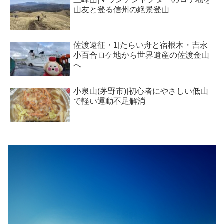
山友と登る信州の絶景登山
佐渡遠征・1|たらい舟と宿根木・吉永
小百合ロケ地から世界遺産の佐渡金山
へ
小泉山(茅野市)|初心者にやさしい低山
で軽い運動不足解消