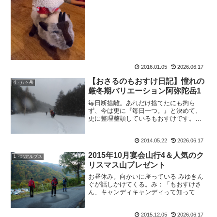
ございます。2016年も、おさるのもおす
けをどうぞよろしくお願い致します。
2016年の目標そうで...
2016.01.05
2026.06.17
【おさるのもおすけ日記】憧れの
4・八ヶ岳
厳冬期バリエーション阿弥陀岳1
毎日断捨離。あれだけ捨てたにも拘ら
ず、今は更に『毎日一つ。』と決めて、
更に整理整頓しているもおすけです。皆
様おぱようございます。なんとなく、で
取って置いてある服やモノ、いつか読も
2014.05.22
2026.06.17
うで読んでいない本。それらはとっくに
処分しています。が。それで...
2015年10月宴会山行4＆人気のク
1・北アルプス
リスマス山プレゼント
お昼休み。向かいに座っている みゆきん
ぐが話しかけてくる。み：「もおすけさ
ん、キャンディキャンディって知ってま
すか？」も：「知ってるよ。テリーがか
っこよくて、でもテリーはキャンディが
2015.12.05
2026.06.17
好きだったのにしおらし気にしてたスザ