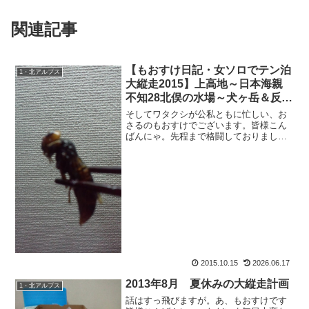
関連記事
【もおすけ日記・女ソロでテン泊
1・北アルプス
大縦走2015】上高地～日本海親
不知28北俣の水場～犬ヶ岳＆反響
の多いアイテム3点
そしてワタクシが公私ともに忙しい、お
さるのもおすけでございます。皆様こん
ばんにゃ。先程まで格闘しておりまし
た。これと。おっかないから、壁紙にピ
ントが合っててよかったのかもしれな
い。ええ、凄いんですよ、コヤツは。巣
の中の繭みたいな薄皮をめくっ...
2015.10.15
2026.06.17
2013年8月 夏休みの大縦走計画
1・北アルプス
話はすっ飛びますが。あ、もおすけです