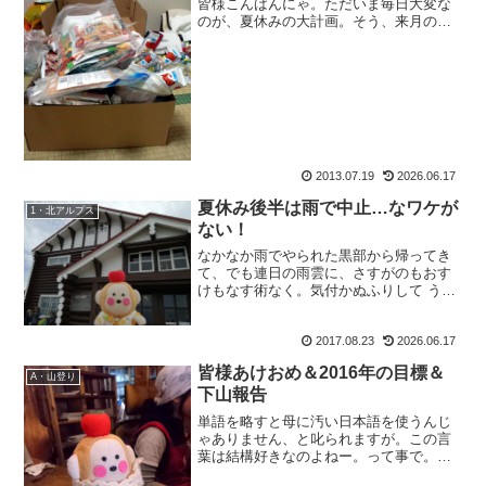
皆様こんばんにゃ。ただいま毎日大変な
のが、夏休みの大計画。そう、来月の大
縦走に向け、準備をしなければいけない
日々なのでございます。2013年8月 夏休
みの大縦走計画今年の夏休み。ずっと憧
れていた、立山から...
2013.07.19
2026.06.17
夏休み後半は雨で中止…なワケが
1・北アルプス
ない！
なかなか雨でやられた黒部から帰ってき
て、でも連日の雨雲に、さすがのもおす
けもなす術なく。気付かぬふりして うっ
ちゃってた引っ越しの荷作りしたはいい
が、三日目の今日もどんより雲。……こ
2017.08.23
2026.06.17
のまま四連休を潰してなるものか、と雨
の中、ご近所のこの山へ...
皆様あけおめ＆2016年の目標＆
A・山登り
下山報告
単語を略すと母に汚い日本語を使うんじ
ゃありません、と叱られますが。この言
葉は結構好きなのよねー。って事で。皆
様あけおめ！新年あけましておめでとう