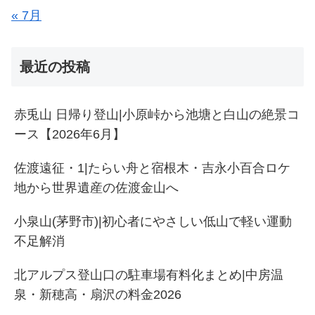
« 7月
最近の投稿
赤兎山 日帰り登山|小原峠から池塘と白山の絶景コ
ース【2026年6月】
佐渡遠征・1|たらい舟と宿根木・吉永小百合ロケ
地から世界遺産の佐渡金山へ
小泉山(茅野市)|初心者にやさしい低山で軽い運動
不足解消
北アルプス登山口の駐車場有料化まとめ|中房温
泉・新穂高・扇沢の料金2026