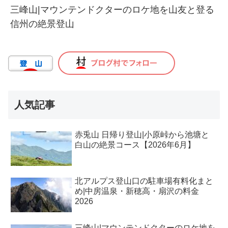
三峰山|マウンテンドクターのロケ地を山友と登る
信州の絶景登山
人気記事
赤兎山 日帰り登山|小原峠から池塘と
白山の絶景コース【2026年6月】
北アルプス登山口の駐車場有料化まと
め|中房温泉・新穂高・扇沢の料金
2026
三峰山|マウンテンドクターのロケ地を