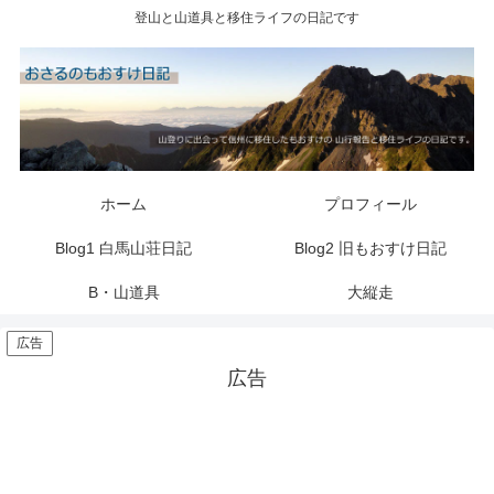
登山と山道具と移住ライフの日記です
ホーム
プロフィール
Blog1 白馬山荘日記
Blog2 旧もおすけ日記
B・山道具
大縦走
広告
広告