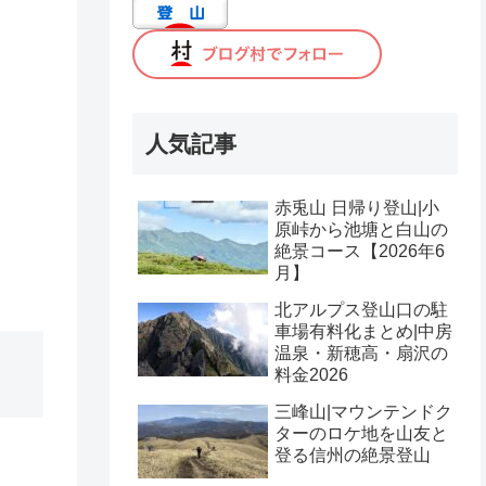
人気記事
赤兎山 日帰り登山|小
原峠から池塘と白山の
絶景コース【2026年6
月】
北アルプス登山口の駐
車場有料化まとめ|中房
温泉・新穂高・扇沢の
料金2026
三峰山|マウンテンドク
ターのロケ地を山友と
登る信州の絶景登山