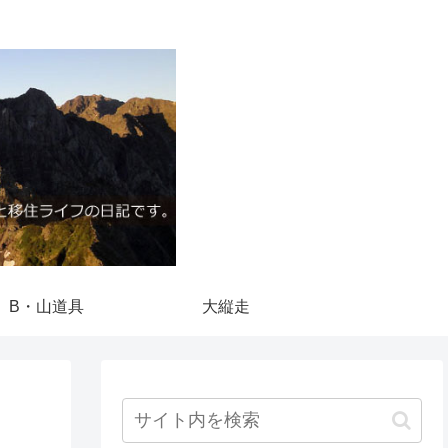
B・山道具
大縦走