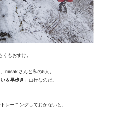
もくもおすけ。
isakiさんと私の5人。
ない＆早歩き
」山行なのだ。
でトレーニングしておかないと。