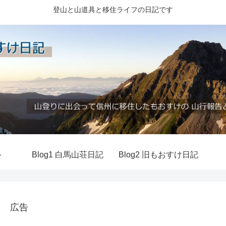
登山と山道具と移住ライフの日記です
ル
Blog1 白馬山荘日記
Blog2 旧もおすけ日記
広告