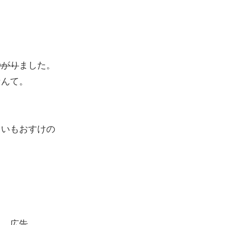
やがり
ました。
なんて。
しいもおすけの
広告