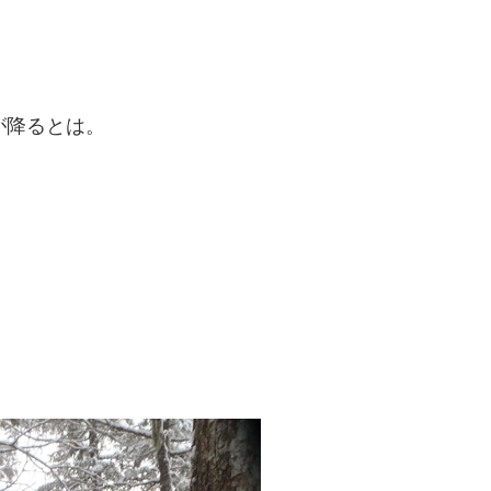
が降るとは。
。