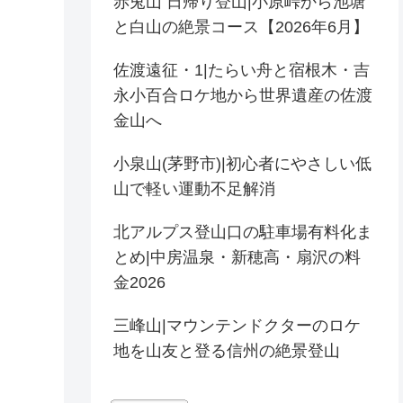
赤兎山 日帰り登山|小原峠から池塘
と白山の絶景コース【2026年6月】
佐渡遠征・1|たらい舟と宿根木・吉
永小百合ロケ地から世界遺産の佐渡
金山へ
小泉山(茅野市)|初心者にやさしい低
山で軽い運動不足解消
北アルプス登山口の駐車場有料化ま
とめ|中房温泉・新穂高・扇沢の料
金2026
三峰山|マウンテンドクターのロケ
地を山友と登る信州の絶景登山