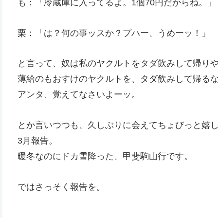
も：「冷蔵庫に入ってるよ。1個70円だからね。」
栗：「は？何の事ッスか？プハー、うめーッ！」
と言って、奴は私のヤクルトをタダ飲みして帰り
薄給のもおすけのヤクルトを、タダ飲みして帰る
アンタ、覚えてなさいよーッ。
とか言いつつも、久しぶりに会えてちょびっと嬉
3月報告。
暖冬なのにドカ雪降った、甲斐駒山行です。
ではさっそく報告を。