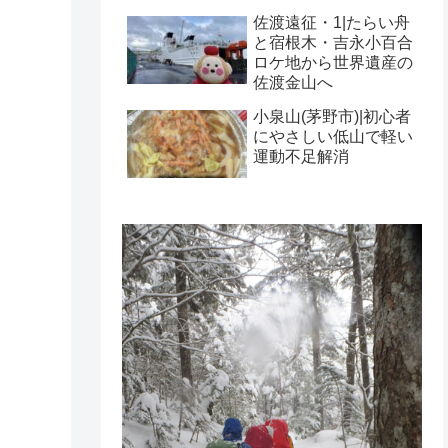
佐渡遠征・1|たらい舟
と宿根木・吉永小百合
ロケ地から世界遺産の
佐渡金山へ
小泉山(茅野市)|初心者
にやさしい低山で軽い
運動不足解消