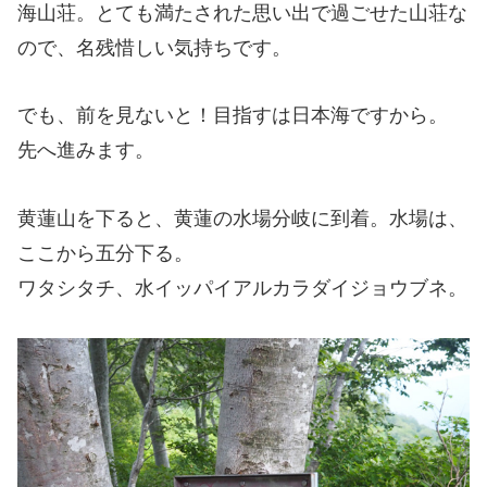
海山荘。とても満たされた思い出で過ごせた山荘な
ので、名残惜しい気持ちです。
でも、前を見ないと！目指すは日本海ですから。
先へ進みます。
黄蓮山を下ると、黄蓮の水場分岐に到着。水場は、
ここから五分下る。
ワタシタチ、水イッパイアルカラダイジョウブネ。