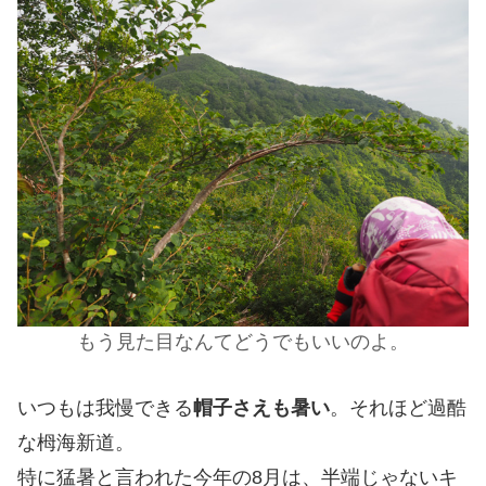
もう見た目なんてどうでもいいのよ。
いつもは我慢できる
帽子さえも暑い
。それほど過酷
な栂海新道。
特に猛暑と言われた今年の8月は、半端じゃないキ