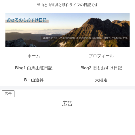
登山と山道具と移住ライフの日記です
ホーム
プロフィール
Blog1 白馬山荘日記
Blog2 旧もおすけ日記
B・山道具
大縦走
広告
広告