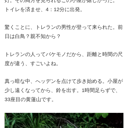
灯。その両方を見られるこの小屋が嬉しかった。
トイレを済ませ、4：12分に出発。
驚くことに、トレランの男性が登って来られた。前
日は白鳥？親不知から？
トレランの人ってバケモノだから、距離と時間の尺
度が違う、すごいよね。
真っ暗な中、へッデンを点けて歩き始める。小屋が
少し遠くなってから、鈴を出す。1時間足らずで、
33座目の黄蓮山です。