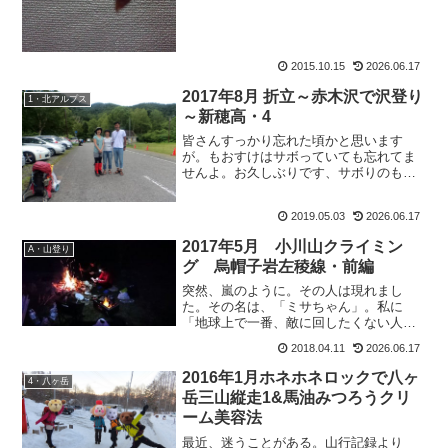
2015.10.15
2026.06.17
2017年8月 折立～赤木沢で沢登り
1・北アルプス
～新穂高・4
皆さんすっかり忘れた頃かと思います
が。もおすけはサボっていても忘れてま
せんよ。お久しぶりです、サボりのもお
すけでございます。イヤー、書く気ない
でしょアナタ、って思われてるでしょう
2019.05.03
2026.06.17
が、さにあらず。書きたい気持ちはある
んですよ。ないのは時間と体...
2017年5月 小川山クライミン
A・山登り
グ 烏帽子岩左稜線・前編
突然、嵐のように。その人は現れまし
た。その名は、「ミサちゃん」。私に
「地球上で一番、敵に回したくない人」
と言わしめる程のあらゆる知恵（と悪知
2018.04.11
2026.06.17
恵？）とパワーと人脈を持っている人で
す。その彼女、前日の夜になってミ：
2016年1月ホネホネロックで八ヶ
4・八ヶ岳
「明日、青春18切符で松本行く...
岳三山縦走1&馬油みつろうクリ
ーム美容法
最近、迷うことがある。山行記録より