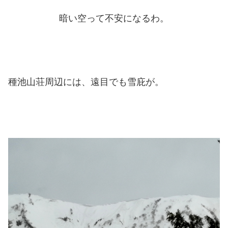
暗い空って不安になるわ。
種池山荘周辺には、遠目でも雪庇が。