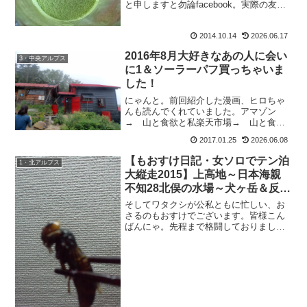
と申しますと勿論facebook。実際の友達
は別として、これまでこのブログを読ん
で下さっている方からの友達申請に驚
2014.10.14
2026.06.17
き。ブログへの検索ワードは、『もおす
け・もーすけ・もう...
2016年8月大好きなあの人に会い
3・中央アルプス
に1＆ソーラーパフ買っちゃいま
した！
にゃんと。前回紹介した漫画、ヒロちゃ
んも読んでくれていました。アマゾン
→ 山と食欲と私楽天市場→ 山と食欲
と私そうだったそうだった。ヒロちゃん
2017.01.25
2026.06.08
とは漫画とか音楽の好み、意外にも近い
んだった。違うのは、酒飲みかそうでな
【もおすけ日記・女ソロでテン泊
1・北アルプス
いか位ね。と、ヒロちゃんも...
大縦走2015】上高地～日本海親
不知28北俣の水場～犬ヶ岳＆反響
の多いアイテム3点
そしてワタクシが公私ともに忙しい、お
さるのもおすけでございます。皆様こん
ばんにゃ。先程まで格闘しておりまし
た。これと。おっかないから、壁紙にピ
ントが合っててよかったのかもしれな
い。ええ、凄いんですよ、コヤツは。巣
の中の繭みたいな薄皮をめくっ...