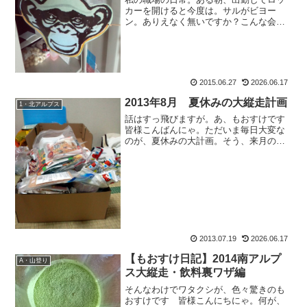
カーを開けると今度は。サルがビヨー
ン。ありえなく無いですか？こんな会
社。ブログネタのためじゃなく、これが
日常っていうんだから凄いです。皆様お
ぱよう、もおすけです。ささ、本日も更
新。現行に追い付くために頑張...
2015.06.27
2026.06.17
2013年8月 夏休みの大縦走計画
1・北アルプス
話はすっ飛びますが。あ、もおすけです
皆様こんばんにゃ。ただいま毎日大変な
のが、夏休みの大計画。そう、来月の大
縦走に向け、準備をしなければいけない
日々なのでございます。2013年8月 夏休
みの大縦走計画今年の夏休み。ずっと憧
れていた、立山から...
2013.07.19
2026.06.17
【もおすけ日記】2014南アルプ
A・山登り
ス大縦走・飲料裏ワザ編
そんなわけでワタクシが、色々驚きのも
おすけです 皆様こんにちにゃ。何が、