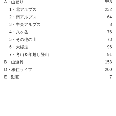
A・山登り
558
1・北アルプス
232
2・南アルプス
64
3・中央アルプス
8
4・八ヶ岳
76
5・その他の山
73
6・大縦走
96
7・冬山＆年越し登山
91
B・山道具
153
D・移住ライフ
200
E・動画
7