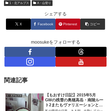
1・北アルプス
A・山登り
シェアする
X
Facebook
Pinterest
コピー
moosukeをフォローする
関連記事
【もおすけ日記】2015年5月
1・北アルプス
GWの残雪の奥穂高岳・南陵ルー
ト2またもヴァリエーションとマ
ムート・ジオンヘッドバンド
私の職場の日常。ある朝、出勤してロッ