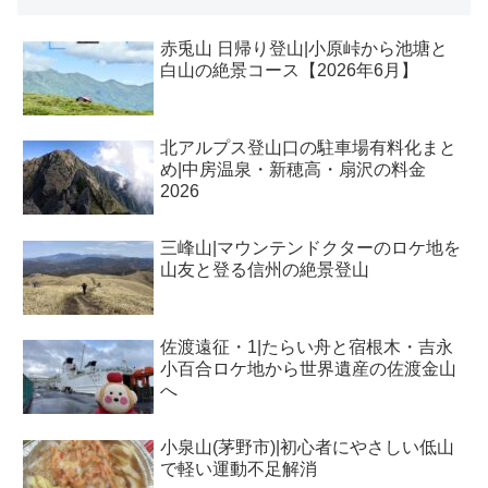
赤兎山 日帰り登山|小原峠から池塘と
白山の絶景コース【2026年6月】
北アルプス登山口の駐車場有料化まと
め|中房温泉・新穂高・扇沢の料金
2026
三峰山|マウンテンドクターのロケ地を
山友と登る信州の絶景登山
佐渡遠征・1|たらい舟と宿根木・吉永
小百合ロケ地から世界遺産の佐渡金山
へ
小泉山(茅野市)|初心者にやさしい低山
で軽い運動不足解消