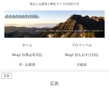
登山と山道具と移住ライフの日記です
ホーム
プロフィール
Blog1 白馬山荘日記
Blog2 旧もおすけ日記
B・山道具
大縦走
広告
広告