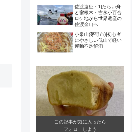
佐渡遠征・1|たらい舟
と宿根木・吉永小百合
ロケ地から世界遺産の
佐渡金山へ
小泉山(茅野市)|初心者
にやさしい低山で軽い
運動不足解消
この記事が気に入ったら
フォローしよう