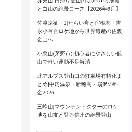
赤兎山 日帰り登山|小原峠から池塘
と白山の絶景コース【2026年6月】
佐渡遠征・1|たらい舟と宿根木・吉
永小百合ロケ地から世界遺産の佐渡
金山へ
小泉山(茅野市)|初心者にやさしい低
山で軽い運動不足解消
北アルプス登山口の駐車場有料化ま
とめ|中房温泉・新穂高・扇沢の料
金2026
三峰山|マウンテンドクターのロケ
地を山友と登る信州の絶景登山