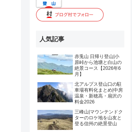
人気記事
赤兎山 日帰り登山|小
原峠から池塘と白山の
絶景コース【2026年6
月】
北アルプス登山口の駐
車場有料化まとめ|中房
温泉・新穂高・扇沢の
料金2026
三峰山|マウンテンドク
ターのロケ地を山友と
登る信州の絶景登山