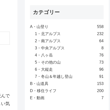
カテゴリー
A・山登り
558
1・北アルプス
232
2・南アルプス
64
3・中央アルプス
8
4・八ヶ岳
76
5・その他の山
73
6・大縦走
96
7・冬山＆年越し登山
91
B・山道具
153
D・移住ライフ
200
読んで
E・動画
7
しい気