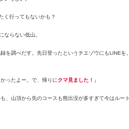
たく行ってもないかも？
にならない低山。
録を調べだす。先日登ったというチエゾウにもLINEを
なかったよー。で、帰りに
クマ見ました！
』
かも、山頂から先のコースも熊出没が多すぎて今はルー