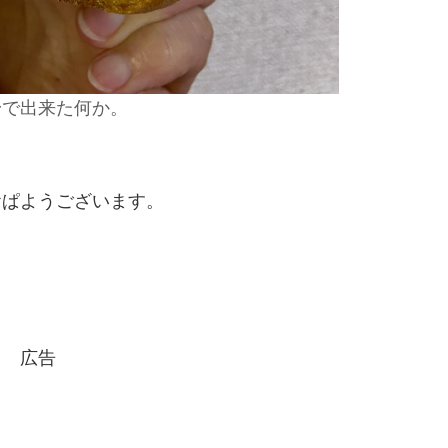
粉で出来た何か。
おぱようございます。
。
広告