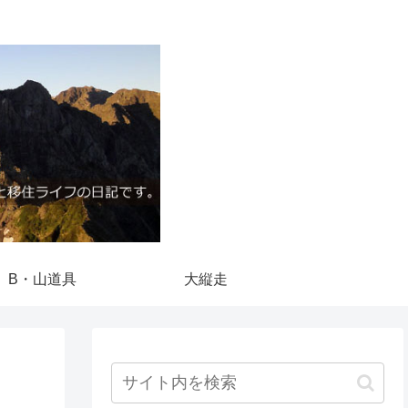
B・山道具
大縦走