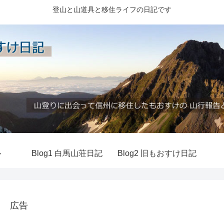
登山と山道具と移住ライフの日記です
ル
Blog1 白馬山荘日記
Blog2 旧もおすけ日記
広告