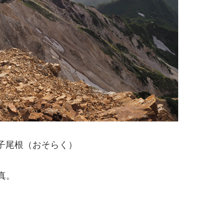
子尾根（おそらく）
真。