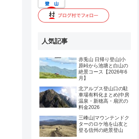
人気記事
赤兎山 日帰り登山|小
原峠から池塘と白山の
絶景コース【2026年6
月】
北アルプス登山口の駐
車場有料化まとめ|中房
温泉・新穂高・扇沢の
料金2026
三峰山|マウンテンドク
ターのロケ地を山友と
登る信州の絶景登山