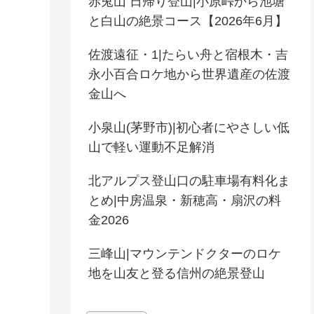
赤兎山 日帰り登山|小原峠から池塘
と白山の絶景コース【2026年6月】
佐渡遠征・1|たらい舟と宿根木・吉
永小百合ロケ地から世界遺産の佐渡
金山へ
小泉山(茅野市)|初心者にやさしい低
山で軽い運動不足解消
北アルプス登山口の駐車場有料化ま
とめ|中房温泉・新穂高・扇沢の料
金2026
三峰山|マウンテンドクターのロケ
地を山友と登る信州の絶景登山