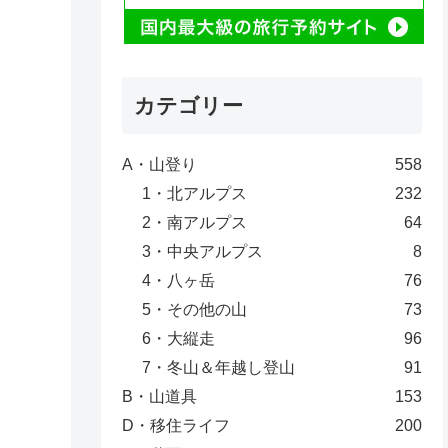
カテゴリー
A・山登り
558
1・北アルプス
232
2・南アルプス
64
3・中央アルプス
8
4・八ヶ岳
76
5・その他の山
73
6・大縦走
96
7・冬山＆年越し登山
91
B・山道具
153
D・移住ライフ
200