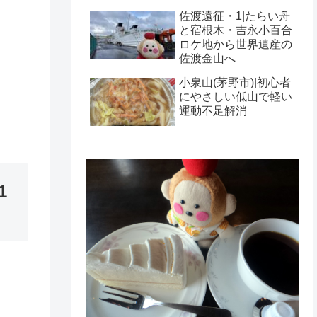
佐渡遠征・1|たらい舟
と宿根木・吉永小百合
ロケ地から世界遺産の
佐渡金山へ
小泉山(茅野市)|初心者
にやさしい低山で軽い
運動不足解消
1