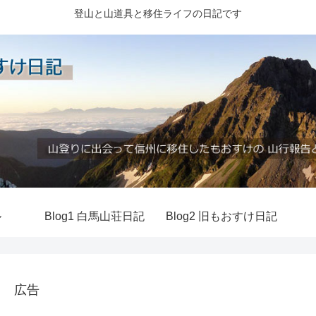
登山と山道具と移住ライフの日記です
ル
Blog1 白馬山荘日記
Blog2 旧もおすけ日記
広告