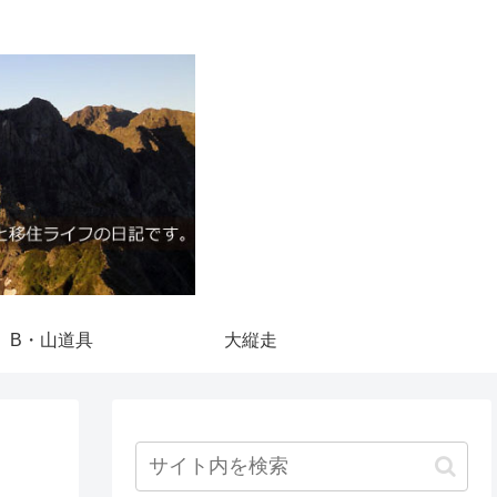
B・山道具
大縦走