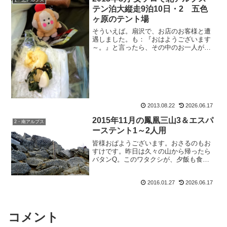
1・北アルプス
日 快晴今日も更...
テン泊大縦走9泊10日・2 五色
ヶ原のテント場
そういえば。扇沢で、お店のお客様と遭
遇しました。も：『おはようございます
～。』と言ったら、その中のお一人が、
女性：『あ！花束贈呈の人！！』って。
何それ何それ？と話がなり。つまりは6月
の穂高涸沢Movie&Talk セッションで、会
社からと言...
2013.08.22
2026.06.17
2015年11月の鳳凰三山3＆エスパ
2・南アルプス
ーステント1～2人用
皆様おぱようございます。おさるのもお
すけです。昨日は久々の山から帰ったら
バタンQ。このワタクシが、夕飯も食べ
ずに寝てしまいました。この報告は近日
中に。出来るように更新追いつかせま
2016.01.27
2026.06.17
す。ってことで早速、鳳凰山完結編を。
いってみよー。2015年1...
コメント