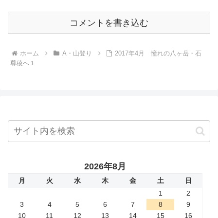
コメントを書き込む
ホーム
A・山登り
2017年4月 憧れの八ヶ岳・石
尊稜へ１
2026年8月
月
火
水
木
金
土
日
1
2
3
4
5
6
7
8
9
10
11
12
13
14
15
16