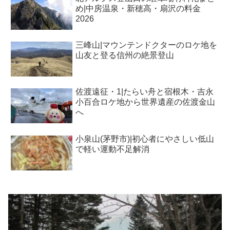
め|中房温泉・新穂高・扇沢の料金
2026
三峰山|マウンテンドクターのロケ地を
山友と登る信州の絶景登山
佐渡遠征・1|たらい舟と宿根木・吉永
小百合ロケ地から世界遺産の佐渡金山
へ
小泉山(茅野市)|初心者にやさしい低山
で軽い運動不足解消