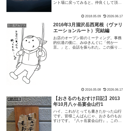
ント場に戻ってみると。仲良くして頂い
たクライマーの三人組さんから、薪の置
き土産が。更に隣のお洒落キャンパーご
2018.05.09
2026.06.17
夫妻からも、立派な薪のプレゼント。岐
阜＆愛知のクライマーさん...
2016年3月涸沢岳西尾根（ヴァリ
1・北アルプス
エーションルート）完結編
お店のオープン前のミーティング。事務
的伝達の後に、みゆきんぐに「何か一
言。」と、会話を振られた。この振り
は、ちょっと上手に手短にオモシロ話で
まとめるのが定石だが天然の彼女は違
う。み：「私、最近、朝10分ほどお散歩
してるんですよぉ。」開口一番...
2016.05.08
2026.06.17
【おさるのもおすけ日記】2013
4・八ヶ岳
年10月八ヶ岳宴会山行1
ハイ、これがとっても書きたかった山行
です。皆様こんばんにゃ、おさるのもお
すけです。『八ヶ岳宴会山行』。この夏
の大縦走と共に、すーごく書きたかった
山行。思い起こせば、毎年行ってる『白