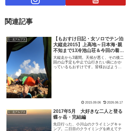
関連記事
【もおすけ日記・女ソロでテン泊
1・北アルプス
大縦走2015】上高地～日本海･親
不知まで13冷池山荘＆今回の着替
えはこれだけ！
大縦走から3週間。天候が悪く、その後二
回の山予定も中止で山行きたい病にかか
っているもおすけです。皆様おぱようご
ざいます。山に行きたい。行きたい。二
週間も間が開くと、禁断症状が出るわ
ー。でも、お山の神様が許してくださっ
たかのような、縦走中だけ...
2015.09.06
2026.06.17
2017年5月 大好きな二人と登る
1・北アルプス
蝶ヶ岳・完結編
先日行った、小川山のクライミングキャ
ンプ。二日目のクライミングを終えてテ