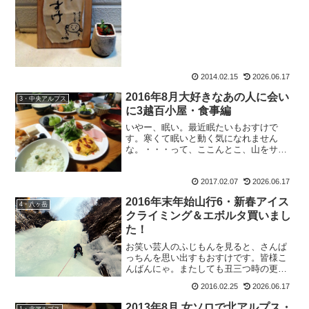
馬山荘に集合』ツアー。この時に、今年
も秋の宴会山行をしようと...
2014.02.15
2026.06.17
2016年8月大好きなあの人に会い
3・中央アルプス
に3越百小屋・食事編
いやー、眠い。最近眠たいもおすけで
す。寒くて眠いと動く気になれません
な。・・・って、ここんとこ、山をサボ
っている気がする。すっかり体力が落ち
たもおすけです。まずいまずい。頑張ら
2017.02.07
2026.06.17
ねば。まずは朝から更新を。アルプスの
少女ハイジ・リオ吉ちゃんに会...
2016年末年始山行6・新春アイス
4・八ヶ岳
クライミング＆エボルタ買いまし
た！
お笑い芸人のふじもんを見ると、さんぱ
っちんを思い出すもおすけです。皆様こ
んばんにゃ。またしても丑三つ時の更
新。眠いけど。書いていきましょう。三
2016.02.25
2026.06.17
日目の山行報告です。2016年末年始山行
6・新春アイスクライミング2016年1月3
2013年8月 女ソロで北アルプス・