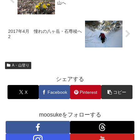
山へ
2017年4月 憧れの八ヶ岳・石尊稜へ
2
A・山登り
シェアする
X
Facebook
Pinterest
コピー
moosukeをフォローする