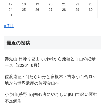
17
18
19
20
21
22
23
24
25
26
27
28
29
30
31
« 7月
最近の投稿
赤兎山 日帰り登山|小原峠から池塘と白山の絶景コ
ース【2026年6月】
佐渡遠征・1|たらい舟と宿根木・吉永小百合ロケ
地から世界遺産の佐渡金山へ
小泉山(茅野市)|初心者にやさしい低山で軽い運動
不足解消