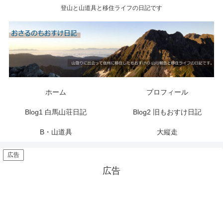
登山と山道具と移住ライフの日記です
ホーム
プロフィール
Blog1 白馬山荘日記
Blog2 旧もおすけ日記
B・山道具
大縦走
広告
広告