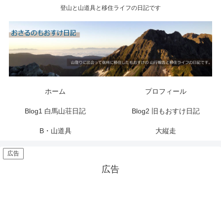
登山と山道具と移住ライフの日記です
ホーム
プロフィール
Blog1 白馬山荘日記
Blog2 旧もおすけ日記
B・山道具
大縦走
広告
広告