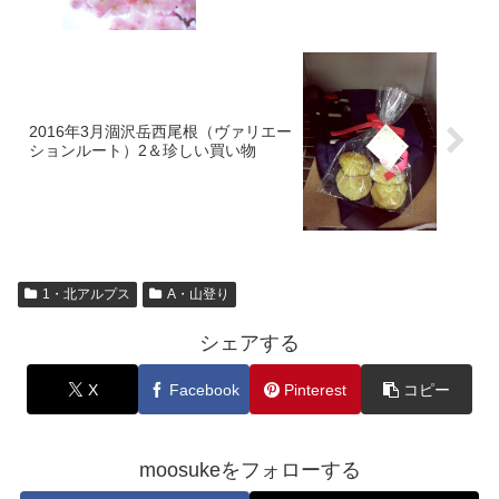
2016年3月涸沢岳西尾根（ヴァリエー
ションルート）2＆珍しい買い物
1・北アルプス
A・山登り
シェアする
X
Facebook
Pinterest
コピー
moosukeをフォローする