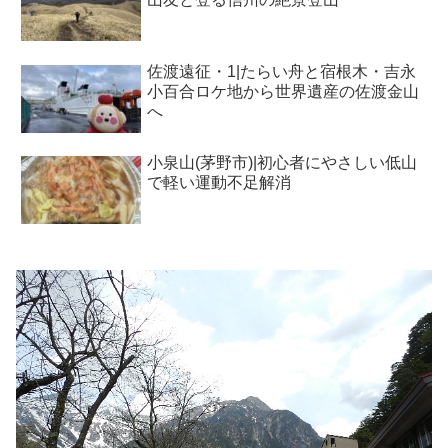
佐渡遠征・1|たらい舟と宿根木・吉永
小百合ロケ地から世界遺産の佐渡金山
へ
小泉山(茅野市)|初心者にやさしい低山
で軽い運動不足解消