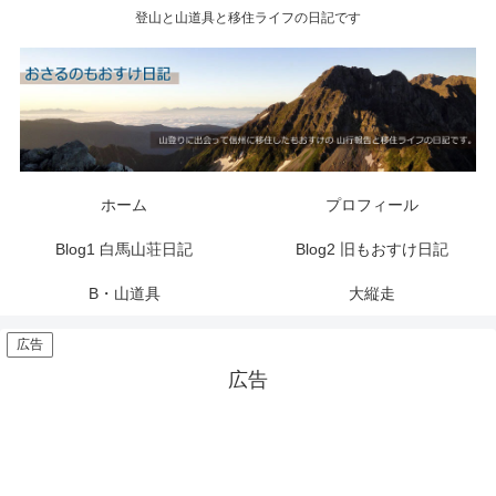
登山と山道具と移住ライフの日記です
ホーム
プロフィール
Blog1 白馬山荘日記
Blog2 旧もおすけ日記
B・山道具
大縦走
広告
広告