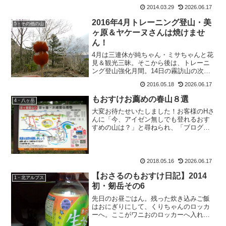
球の自転速度が速いそうで。それを聞い
2014.03.29
2026.06.17
て、なるほどなぁと思ったのはきっと私
だけではないはず。あ...
2016年4月トレーニング登山・美
5・その他の山
ヶ原＆ヤケーヌさんは焼けませ
ん！
4月は三連休が純ちゃん・ミサちゃんと花
見＆観光三昧。そこから後は、トレーニ
ング登山強化月間。14日の霧訪山の次の
休みが、19日のこの美ヶ原登山。たまに
2016.05.18
2026.06.17
仕事帰りにラーメン食べに行ったりもし
て。（みゆきんぐもラーメン好き）松本
もおすけお薦めの春山８選
4・八ヶ岳
ではおおぼしが一番...
大変お待たせいたしました！お客様のHさ
んに「今、アイゼン無しでも登れるおす
すめの山は？」と尋ねられ、「ブログに
書いてUPしますね！」と言ってはや3
日。ぐうたらもおすけでゴメンナサイ。
もおすけ的見地から、信州のお薦めの春
山を。今、アイゼン無し...
2018.05.16
2026.06.17
【おさるのもおすけ日記】2014
1・北アルプス
初・剱岳その6
先日のお昼ごはん。残った炊き込みご飯
はおにぎりにして、くりちゃんのロッカ
ーへ。ここがワニおのロッカーへ入れる
時と、違う所。くりの助食べてね。くり