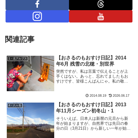
関連記事
【おさるのもおすけ日記】2014
1・北アルプス
年6月 残雪の北穂・別世界
突然ですが、私は言葉で伝えることが上
手くはない。あっと、忘れてましたもお
すけです、皆様こんばんにゃ。私の敬愛
してやまない神戸のOさんは、いつもも
の凄く端的な言葉のみで全てを伝えてく
2014.08.19
2026.06.17
る。それだけに、全文が印象に残る。そ
れに引きかえ上手く伝えら...
【おさるのもおすけ日記】2013
4・八ヶ岳
年11月シーズン初冬山・1
そういえば。日本人は新暦の元旦から新
年が始まりますが、自然界では先日の春
分の日（3月21日）から新しい一年が始ま
るとか。そして一説によると、近年、地