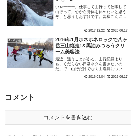
いやーーー。仕事して山行って仕事して
山行って。心から身体を休めたいと思う
ぞ、と思うもおすけです。皆様こんにち
にゃ。リラクゼーションセラピスト、と
いう仕事をしているとこの世界ではよく
2017.12.22
2026.06.17
言われる「邪気を受ける」と言うのはあ
まり感じないのですが、逆...
2016年1月ホネホネロックで八ヶ
4・八ヶ岳
岳三山縦走1&馬油みつろうクリ
ーム美容法
最近、迷うことがある。山行記録より
も、くだらない日常ネタを書きたいの
だ。で、山行だけでなく山道具について
ももっと書きたいと思ってて。っていう
2016.03.04
2026.06.17
か、読みにいらして下さっている皆さん
はどんな記事が一番読みたいのかし
ら。・・・・・ここで思い浮かぶが...
コメント
コメントを書き込む