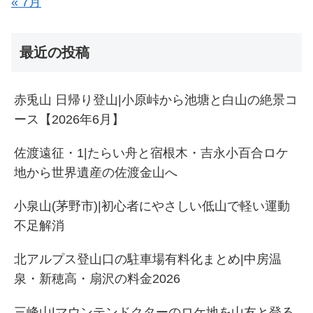
« 7月
最近の投稿
赤兎山 日帰り登山|小原峠から池塘と白山の絶景コ
ース【2026年6月】
佐渡遠征・1|たらい舟と宿根木・吉永小百合ロケ
地から世界遺産の佐渡金山へ
小泉山(茅野市)|初心者にやさしい低山で軽い運動
不足解消
北アルプス登山口の駐車場有料化まとめ|中房温
泉・新穂高・扇沢の料金2026
三峰山|マウンテンドクターのロケ地を山友と登る