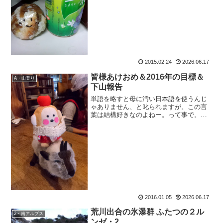
の助が来てから、お店は本当に綺麗にな
りました。その上、ワタシの仕事も手伝
ってくれるし重いダンボー...
2015.02.24
2026.06.17
皆様あけおめ＆2016年の目標＆
A・山登り
下山報告
単語を略すと母に汚い日本語を使うんじ
ゃありません、と叱られますが。この言
葉は結構好きなのよねー。って事で。皆
様あけおめ！新年あけましておめでとう
ございます。2016年も、おさるのもおす
けをどうぞよろしくお願い致します。
2016年の目標そうで...
2016.01.05
2026.06.17
荒川出合の氷瀑群 ふたつの２ル
2・南アルプス
ンゼ・2