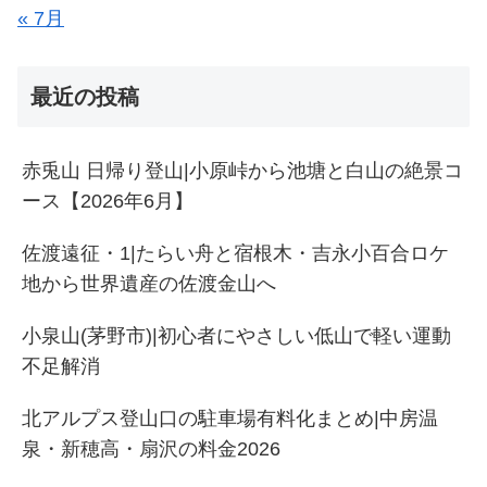
« 7月
最近の投稿
赤兎山 日帰り登山|小原峠から池塘と白山の絶景コ
ース【2026年6月】
佐渡遠征・1|たらい舟と宿根木・吉永小百合ロケ
地から世界遺産の佐渡金山へ
小泉山(茅野市)|初心者にやさしい低山で軽い運動
不足解消
北アルプス登山口の駐車場有料化まとめ|中房温
泉・新穂高・扇沢の料金2026