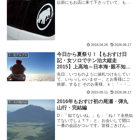
以前にもお店に来て下さっていて、もお
すけがクダ巻きながら仕事している(!?)姿
を発見し、今回は御声を掛けて下さった
とか。驚いたのは、それだけではないの
です。「神戸に居た...
2016.04.26
2026.06.17
今日から夏祭り！【もおすけ日
1・北アルプス
記・女ソロでテン泊大縦走
2015】上高地～日本海･親不知ま
で15鹿島槍ヶ岳～五竜山荘
先日、いつものように値札つけをしてい
て、いらっしゃいませ～、とお客様にご
挨拶。すると そのお客様、ｋ：「・・・
何処でお会いしたか、覚えてま
2015.09.11
2026.06.17
す？」！！！覚えていますとも！あの水
晶小屋への歩荷で、足を捻挫した時にす
2016年もおすけ初の尾瀬・弾丸
5・その他の山
れ違ったお兄さん！その時の様子...
山行・完結編
D：「似てないね。」も：「ね！？全然似
てないでしょ？？」と、お会いして開口
一番の会話がコレです。皆様ごきげんよ
う、おさるのもおすけでございます。そ
う、お話のお相手はいつものDAITENさ