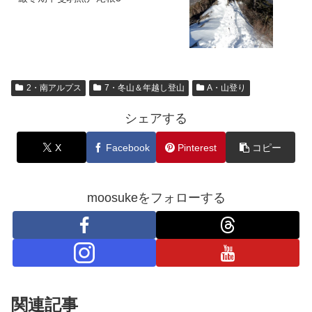
2・南アルプス
7・冬山＆年越し登山
A・山登り
シェアする
X
Facebook
Pinterest
コピー
moosukeをフォローする
関連記事