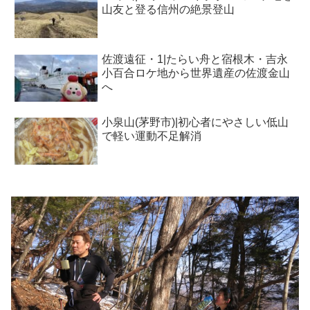
山友と登る信州の絶景登山
佐渡遠征・1|たらい舟と宿根木・吉永
小百合ロケ地から世界遺産の佐渡金山
へ
小泉山(茅野市)|初心者にやさしい低山
で軽い運動不足解消