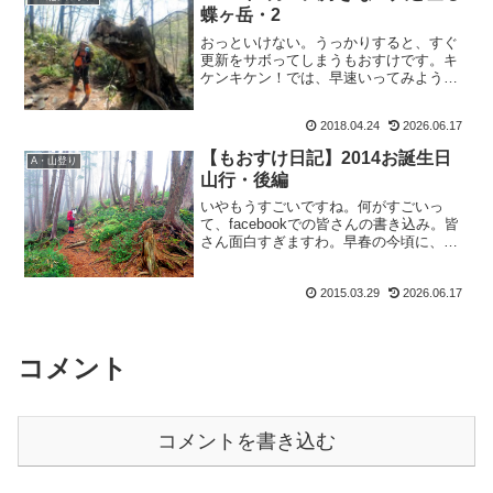
蝶ヶ岳・2
おっといけない。うっかりすると、すぐ
更新をサボってしまうもおすけです。キ
ケンキケン！では、早速いってみよう！
2017年5月 大好きな二人と登る蝶ヶ岳・
22017年5月20日 快晴3人揃って家を出
2018.04.24
2026.06.17
る。快晴の中、大好きなリオ吉ちゃん＆
tamaさ...
【もおすけ日記】2014お誕生日
A・山登り
山行・後編
いやもうすごいですね。何がすごいっ
て、facebookでの皆さんの書き込み。皆
さん面白すぎますわ。早春の今頃に、き
のこ狩りを更新すればえ：『もはや季節
感は求めちゃいけないね(笑)』とえーまん
2015.03.29
2026.06.17
さん。お誕生日山行をUPすれば、H：
『更新が早くな...
コメント
コメントを書き込む