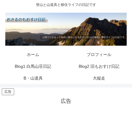
登山と山道具と移住ライフの日記です
ホーム
プロフィール
Blog1 白馬山荘日記
Blog2 旧もおすけ日記
B・山道具
大縦走
広告
広告