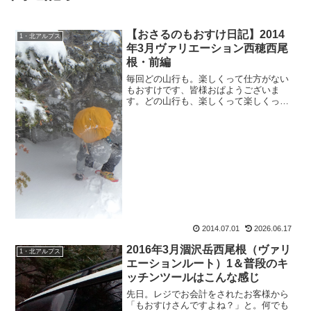
【おさるのもおすけ日記】2014
1・北アルプス
年3月ヴァリエーション西穂西尾
根・前編
毎回どの山行も。楽しくって仕方がない
もおすけです、皆様おぱようございま
す。どの山行も、楽しくって楽しくっ
て、翌日までニヤニヤしてしまう位の楽
しい山行ばかりで、つまりは毎回毎日シ
アワセなワケでございます。私の人生、
遊んでばっかりだーー。いやー...
2014.07.01
2026.06.17
2016年3月涸沢岳西尾根（ヴァリ
1・北アルプス
エーションルート）1＆普段のキ
ッチンツールはこんな感じ
先日。レジでお会計をされたお客様から
「もおすけさんですよね？」と。何でも