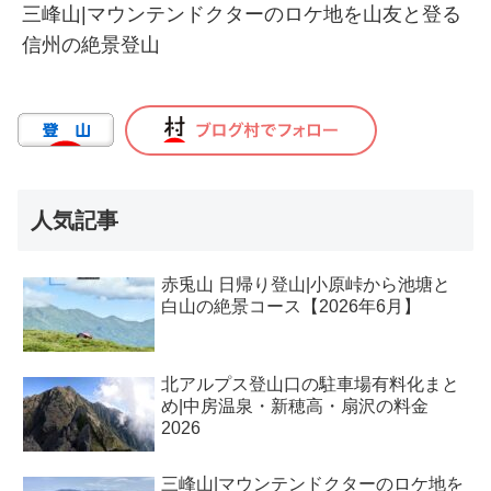
三峰山|マウンテンドクターのロケ地を山友と登る
信州の絶景登山
人気記事
赤兎山 日帰り登山|小原峠から池塘と
白山の絶景コース【2026年6月】
北アルプス登山口の駐車場有料化まと
め|中房温泉・新穂高・扇沢の料金
2026
三峰山|マウンテンドクターのロケ地を