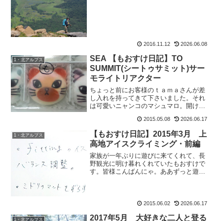
ん。先日のみゆきんぐの似てない似顔絵
は、DAITENさ...
2016.11.12
2026.06.08
SEA 【もおすけ日記】TO
1・北アルプス
SUMMIT(シートゥサミット)サー
モライトリアクター
ちょっと前にお客様のｔａｍａさんが差
し入れを持ってきて下さいました。それ
は可愛いニャンコのマシュマロ。開けた
途端、「わーかわいいーー、アタシこ
2015.05.08
2026.06.17
れ！」と、食べたいニャンコにキープの
サインを。 開封者の特権ね。その時ちょ
【もおすけ日記】2015年3月 上
1・北アルプス
うど部屋に入ってきた、フ...
高地アイスクライミング・前編
家族が一年ぶりに遊びに来てくれて、長
野観光に明け暮れくれていたもおすけで
す。皆様こんばんにゃ。ああずっと遊ん
でいたい。そうはいかない。で、ある日
の職場。イデぞうのロッカーには「やる
こと」メモが。ふんふん。椅子とマット
の微調整ね。じゃあついで...
2015.06.02
2026.06.17
2017年5月 大好きな二人と登る
1・北アルプス