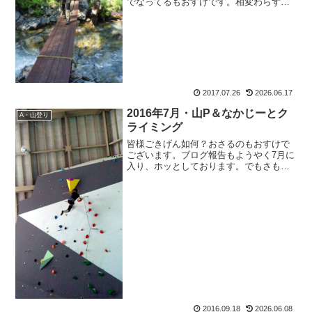
でなってるもおすけです。相変わらず猪
突猛進。あ、いいかも！ってなったら、
即行動してしまう母譲りの「待てないさ
ん」。後先を考えていないのかも知れま
せん（(多分きっと)。で...
2017.07.26
2026.06.17
2016年7月・山P＆なかじーとク
A・山登り
ライミング
皆様ごきげん如何？おさるのもおすけで
ございます。ブログ報告もようやく7月に
入り、ホッとしております。でもさもす
ると、あっちゅーまに10月が来てしまう
のでサクサクっと報告して参ります
よ。・・・ようやっと7月の報告だー。う
っかりすると、すぐさぼ...
2016.09.18
2026.06.08