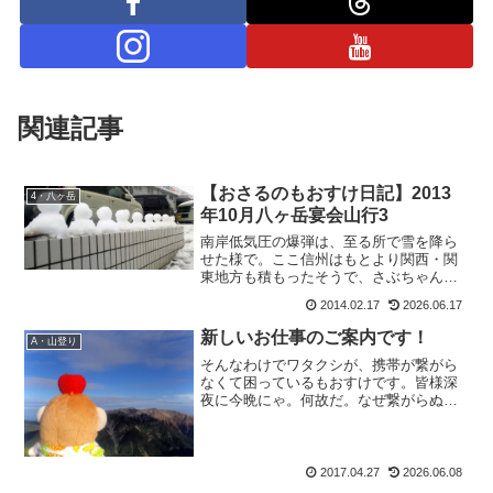
関連記事
【おさるのもおすけ日記】2013
4・八ヶ岳
年10月八ヶ岳宴会山行3
南岸低気圧の爆弾は、至る所で雪を降ら
せた様で。ここ信州はもとより関西・関
東地方も積もったそうで、さぶちゃんか
らはこんなメールが。さ：『こっちはプ
2014.02.17
2026.06.17
チパニックだよー。』まあ除雪車が少な
い関東ならそうでしょう。一緒に、こん
新しいお仕事のご案内です！
A・山登り
な写真まで。うわ、これも...
そんなわけでワタクシが、携帯が繋がら
なくて困っているもおすけです。皆様深
夜に今晩にゃ。何故だ。なぜ繋がらぬ。
もうLINEも電話もショートメールも送れ
ないよ！？困ってるよ！？もおすけは。
なので新しいスマホを買いました。でも
不在通知が届いている...
2017.04.27
2026.06.08