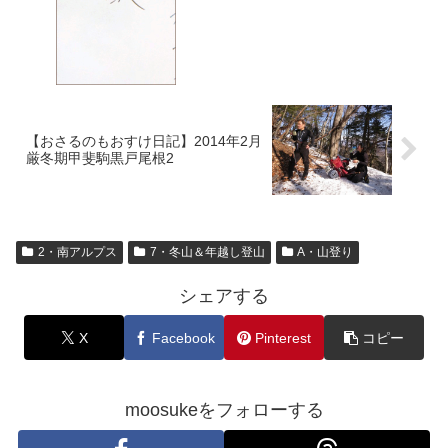
【おさるのもおすけ日記】2014年2月
厳冬期甲斐駒黒戸尾根2
2・南アルプス
7・冬山＆年越し登山
A・山登り
シェアする
X
Facebook
Pinterest
コピー
moosukeをフォローする