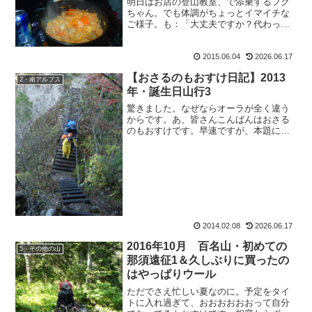
明日はお店の登山教室、で添乗するフク
ちゃん。でも体調がちょっとイマイチな
ご様子。も：「大丈夫ですか？代わって
いいならアタシが代わりに行ってあげる
のにー。ねぇ、てんちょ？」って言った
ら、ワニおさんワ：「いや、今回はコメ
2015.06.04
2026.06.17
ディアンは要らないから。...
【おさるのもおすけ日記】2013
2・南アルプス
年・誕生日山行3
驚きました。なぜならオーラが全く違う
からです。あ、皆さんこんばんはおさる
のもおすけです。早速ですが、本題に入
らせて頂きます。本日は、白馬山荘に入
る前の懐かしい写真です。【おさるのも
おすけ日記】2013年・誕生日山行3-----
2009年 ...
2014.02.08
2026.06.17
2016年10月 百名山・初めての
5・その他の山
那須遠征1＆久しぶりに買ったの
はやっぱりウール
ただでさえ忙しい夏なのに。予定をタイ
トに入れ過ぎて、おおおおおおって自分