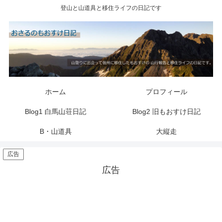
登山と山道具と移住ライフの日記です
ホーム
プロフィール
Blog1 白馬山荘日記
Blog2 旧もおすけ日記
B・山道具
大縦走
広告
広告