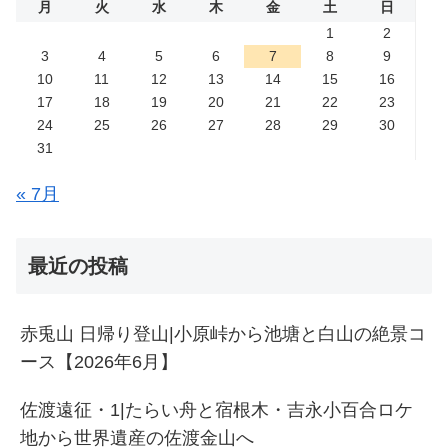
月
火
水
木
金
土
日
1
2
3
4
5
6
7
8
9
10
11
12
13
14
15
16
17
18
19
20
21
22
23
24
25
26
27
28
29
30
31
« 7月
最近の投稿
赤兎山 日帰り登山|小原峠から池塘と白山の絶景コ
ース【2026年6月】
佐渡遠征・1|たらい舟と宿根木・吉永小百合ロケ
地から世界遺産の佐渡金山へ