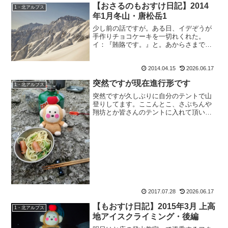
【おさるのもおすけ日記】2014
1・北アルプス
年1月冬山・唐松岳1
少し前の話ですが。ある日、イデぞうが
手作りチョコケーキを一切れくれた。
イ：『賄賂です。』と。あからさまでは
ないか。どうやらこの人、先日私が作っ
たレモン生チョコを食べたいらしい。
2014.04.15
2026.06.17
も：『あの一日がかりで作って、二度と
作りたくないって思うほど大変...
突然ですが現在進行形です
1・北アルプス
突然ですが久しぶりに自分のテントで山
登りしてます。ここんとこ、さぶちんや
翔坊とか皆さんのテントに入れて頂いて
楽チンしてましたからねー。でも久しぶ
りのテント泊はやっぱり楽しい❗そして今
回は女子パーティーだし！ようやくつい
たー！天気予報ほどひど...
2017.07.28
2026.06.17
【もおすけ日記】2015年3月 上高
1・北アルプス
地アイスクライミング・後編