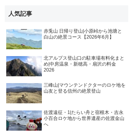
人気記事
赤兎山 日帰り登山|小原峠から池塘と
白山の絶景コース【2026年6月】
北アルプス登山口の駐車場有料化まと
め|中房温泉・新穂高・扇沢の料金
2026
三峰山|マウンテンドクターのロケ地を
山友と登る信州の絶景登山
佐渡遠征・1|たらい舟と宿根木・吉永
小百合ロケ地から世界遺産の佐渡金山
へ