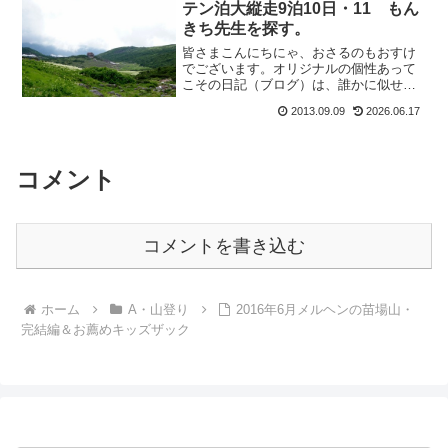
テン泊大縦走9泊10日・11 もん
きち先生を探す。
皆さまこんにちにゃ、おさるのもおすけ
でございます。オリジナルの個性あって
こその日記（ブログ）は、誰かに似せる
とそれは既に“個性”ではなくなる。そこを
2013.09.09
2026.06.17
言うと、キャラ際立ってるこの人。いい
わーーー。いいですわーーー。やはり個
性とは、こうでなくっ...
コメント
コメントを書き込む
ホーム
A・山登り
2016年6月メルヘンの苗場山・
完結編＆お薦めキッズザック