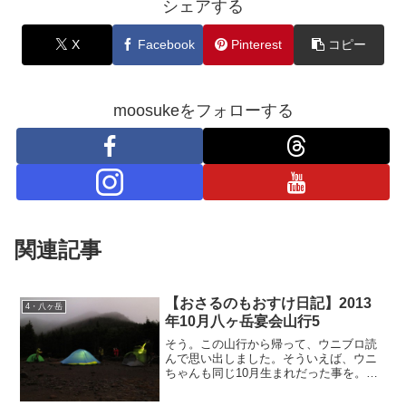
シェアする
X
Facebook
Pinterest
コピー
moosukeをフォローする
関連記事
【おさるのもおすけ日記】2013
4・八ヶ岳
年10月八ヶ岳宴会山行5
そう。この山行から帰って、ウニブロ読
んで思い出しました。そういえば、ウニ
ちゃんも同じ10月生まれだった事を。そ
してそのウニブロ読んで『お誕生日おめ
でとうございます！』ってメールしたの