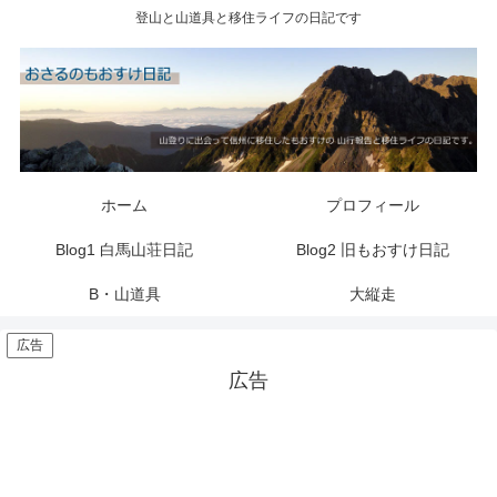
登山と山道具と移住ライフの日記です
ホーム
プロフィール
Blog1 白馬山荘日記
Blog2 旧もおすけ日記
B・山道具
大縦走
広告
広告