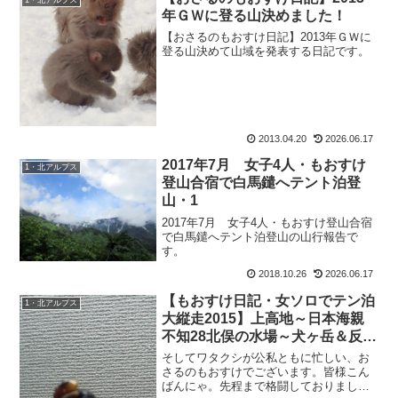
1・北アルプス
年ＧＷに登る山決めました！
【おさるのもおすけ日記】2013年ＧＷに
登る山決めて山域を発表する日記です。
2013.04.20
2026.06.17
2017年7月 女子4人・もおすけ
1・北アルプス
登山合宿で白馬鑓へテント泊登
山・1
2017年7月 女子4人・もおすけ登山合宿
で白馬鑓へテント泊登山の山行報告で
す。
2018.10.26
2026.06.17
【もおすけ日記・女ソロでテン泊
1・北アルプス
大縦走2015】上高地～日本海親
不知28北俣の水場～犬ヶ岳＆反響
の多いアイテム3点
そしてワタクシが公私ともに忙しい、お
さるのもおすけでございます。皆様こん
ばんにゃ。先程まで格闘しておりまし