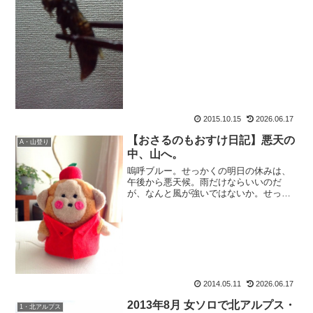
た。これと。おっかないから、壁紙にピ
ントが合っててよかったのかもしれな
い。ええ、凄いんですよ、コヤツは。巣
の中の繭みたいな薄皮をめくっ...
2015.10.15
2026.06.17
【おさるのもおすけ日記】悪天の
A・山登り
中、山へ。
嗚呼ブルー。せっかくの明日の休みは、
午後から悪天候。雨だけならいいのだ
が、なんと風が強いではないか。せっか
く山に行こうと思っていたのに、強風で
はちょっと危ない（て感じの所）。途中
ビバーク路線も考えたけど、この時期熊
が出たら怖いし。なんてあれ...
2014.05.11
2026.06.17
2013年8月 女ソロで北アルプス・
1・北アルプス