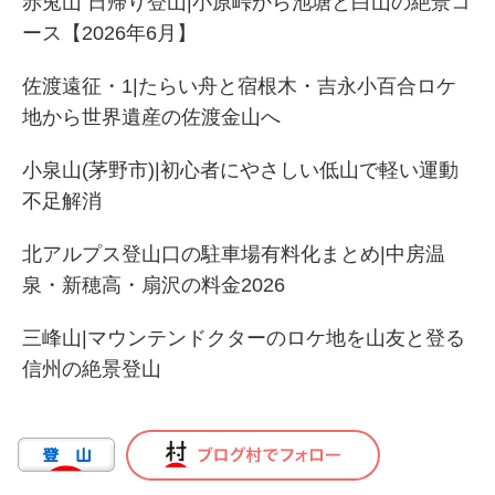
赤兎山 日帰り登山|小原峠から池塘と白山の絶景コ
ース【2026年6月】
佐渡遠征・1|たらい舟と宿根木・吉永小百合ロケ
地から世界遺産の佐渡金山へ
小泉山(茅野市)|初心者にやさしい低山で軽い運動
不足解消
北アルプス登山口の駐車場有料化まとめ|中房温
泉・新穂高・扇沢の料金2026
三峰山|マウンテンドクターのロケ地を山友と登る
信州の絶景登山