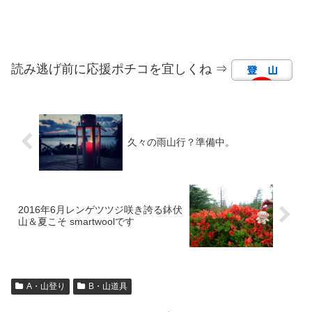
読み逃げ前に応援ポチコを宜しくね ⇒
久々の雨山行？準備中。
2016年6月レンゲツツジ咲き誇る鉢伏
山＆夏こそ smartwoolです
A・山登り
B・山道具