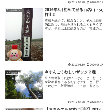
2014.02.20
2026.06.17
はまたしてもこうちゃんだけだったと
か。(私のお誕生日にも、...
2016年8月初めて登る百名山・火
5・その他の山
打山2
前職を辞めて、残念なこと。それは自動
的に新しい商品を見られることもそうで
すが、それ以上に残念なのが「常連のお
客様に会えなくなること」です。先日話
してた山に行かれましたー？どうでした
ー？とか、あの道具、使ってみました？
とか、最近どこ登りました...
2017.05.30
2026.06.17
今すんごく欲しいザック２種
B・山道具
来月連休取ったはいいけど、どこ行こう
か決め兼ねてるもおすけです。どこ行こ
っかなー。飯豊連峰・・・は、熊ともの
のけの皆さまがいらっしゃるので一人で
避難小屋が苦手だしし、憧れの二軒小屋
は、とにかくアクセス悪くて静岡まで下
ってバスで・・・ってどう...
2017.07.20
2026.06.17
【おさるのもおすけ日記】2013