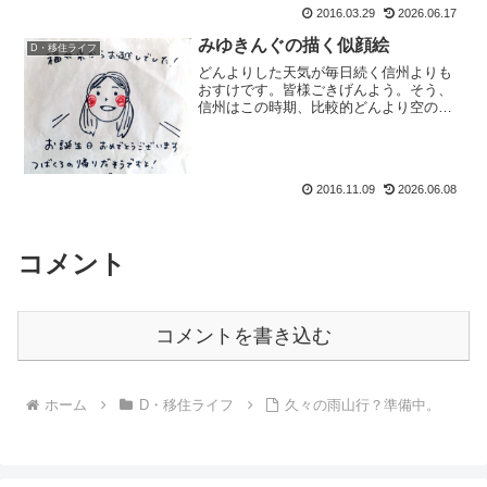
うとは。誰が思うか否思わない。びっく
2016.03.29
2026.06.17
りしましたよ。だってね、家は皆様ご存
みゆきんぐの描く似顔絵
知・避難小屋レベルの家...
D・移住ライフ
どんよりした天気が毎日続く信州よりも
おすけです。皆様ごきげんよう。そう、
信州はこの時期、比較的どんより空の天
気が多い。なのでもおすけはこの時期、
徹底的に用事をこなす。・大掃除・タイ
ヤの交換（これは必然）・野沢菜＆ジャ
ム作り・蜂の子採取・断捨...
2016.11.09
2026.06.08
コメント
コメントを書き込む
ホーム
D・移住ライフ
久々の雨山行？準備中。