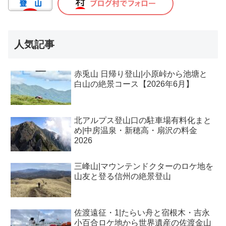
人気記事
赤兎山 日帰り登山|小原峠から池塘と
白山の絶景コース【2026年6月】
北アルプス登山口の駐車場有料化まと
め|中房温泉・新穂高・扇沢の料金
2026
三峰山|マウンテンドクターのロケ地を
山友と登る信州の絶景登山
佐渡遠征・1|たらい舟と宿根木・吉永
小百合ロケ地から世界遺産の佐渡金山