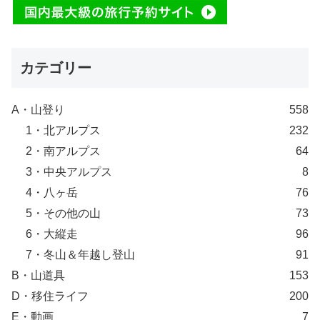
カテゴリー
A・山登り
558
1・北アルプス
232
2・南アルプス
64
3・中央アルプス
8
4・八ヶ岳
76
5・その他の山
73
6・大縦走
96
7・冬山＆年越し登山
91
B・山道具
153
D・移住ライフ
200
E・動画
7