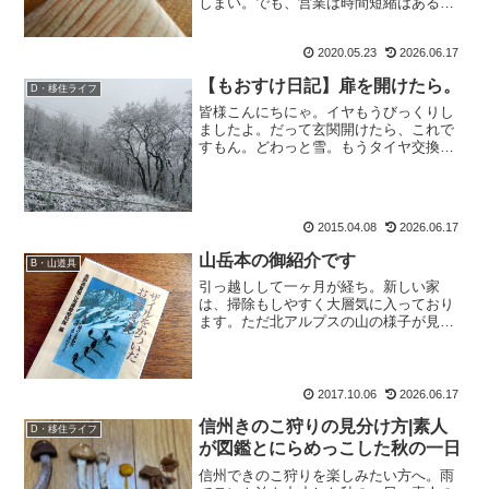
しまい。でも、営業は時間短縮はあるも
のの、通常通りあるわけで。ＧＷの分の
お休みを今頃取っている もおすけなわけ
2020.05.23
2026.06.17
ですが。いやぁ、すること無いね。山は
ダメでしょ？ジムもダ...
【もおすけ日記】扉を開けたら。
D・移住ライフ
皆様こんにちにゃ。イヤもうびっくりし
ましたよ。だって玄関開けたら、これで
すもん。どわっと雪。もうタイヤ交換し
ようかなーって思ってたことだったん
で、びっくりしました。侮るな信州、で
ございます。そしてようやくもおすけの
ブログも雪景色に。皆様のお...
2015.04.08
2026.06.17
山岳本の御紹介です
B・山道具
引っ越しして一ヶ月が経ち。新しい家
は、掃除もしやすく大層気に入っており
ます。ただ北アルプスの山の様子が見え
ないのよね、南窓だから。普通は嬉しい
南向きの部屋ですが、山屋にとっては西
向きが嬉しい。ビコーズなぜなら、北ア
ルプスが見えるから。(でも...
2017.10.06
2026.06.17
信州きのこ狩りの見分け方|素人
D・移住ライフ
が図鑑とにらめっこした秋の一日
信州できのこ狩りを楽しみたい方へ。雨