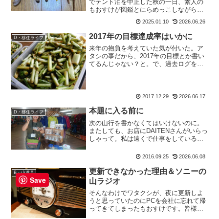
でテント泊を中止した秋の一日、素人の
もおすけが図鑑とにらめっこしながらニ
カワハリタケやオオツガタケの名前を調
2025.01.10
2026.06.26
べた記録です。毒きのこを避ける見分け
方の心構えもお伝えします。
2017年の目標達成率はいかに
D・移住ライフ
来年の抱負を考えていた気が付いた。ア
タシの事だから、2017年の目標とか書い
てるんじゃない？と。で、過去ログを探
したら、あったあった。2017年のもおす
けの目標なので今回は、2017年の目標と
達成出来たかを検証しましょう。2017年
の目標達...
2017.12.29
2026.06.17
本題に入る前に
D・移住ライフ
次の山行を書かなくてはいけないのに。
またしても、お店にDAITENさんがいらっ
しゃって。私は遠くで仕事をしている
と、みゆきんぐが嬉しそうにみ：「私っ
てみんなから愛されてるわー。」は？
2016.09.25
2026.06.08
も：「DAITENさんが何か？」と聞くと、
なんでも前回ご来...
更新できなかった理由＆ソニーの
B・山道具
Save
山ラジオ
そんなわけでワタクシが、夜に更新しよ
うと思っていたのにPCを会社に忘れて帰
ってきてしまったもおすけです。皆様今
日にゃ。イヤーーー、そんなミスがあろ