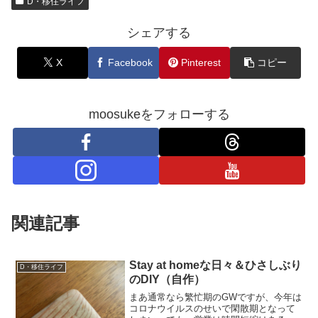
D・移住ライフ
シェアする
X
Facebook
Pinterest
コピー
moosukeをフォローする
関連記事
Stay at homeな日々＆ひさしぶり
D・移住ライフ
のDIY（自作）
まあ通常なら繁忙期のGWですが、今年は
コロナウイルスのせいで閑散期となって