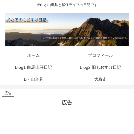
登山と山道具と移住ライフの日記です
ホーム
プロフィール
Blog1 白馬山荘日記
Blog2 旧もおすけ日記
B・山道具
大縦走
広告
広告